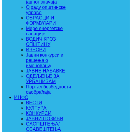
јавног значаја
О раду општинске
управе
ОБРАСЦИ И
ФОРМУЛАРИ
Мере енергетске
санације
ВОДИЧ КРОЗ
ОПШТИНУ
ИЗБОРИ
Јавни конкурси и
решења о
именовању
ЈАВНЕ НАБАВКЕ
ОДЕЉЕЊЕ ЗА
УРБАНИЗАМ
Портал безбедности
саобраћаја
ИНФО
ВЕСТИ
КУЛТУРА
КОНКУРСИ
ЈАВНИ ПОЗИВИ
САОПШТЕЊА/
ОБАВЕШТЕЊА