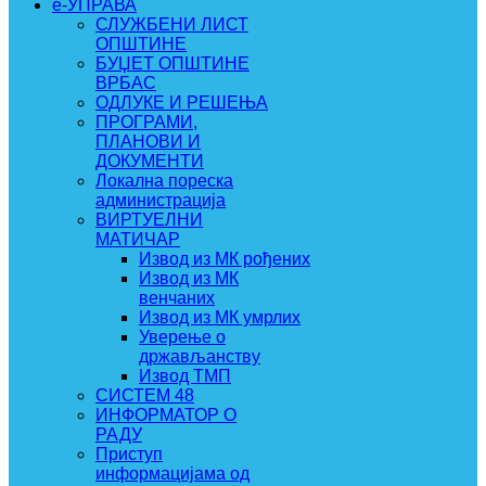
e-УПРАВА
СЛУЖБЕНИ ЛИСТ
ОПШТИНЕ
БУЏЕТ ОПШТИНЕ
ВРБАС
ОДЛУКЕ И РЕШЕЊА
ПРОГРАМИ,
ПЛАНОВИ И
ДОКУМЕНТИ
Локална пореска
администрација
ВИРТУЕЛНИ
МАТИЧАР
Извод из МК рођених
Извод из МК
венчаних
Извод из МК умрлих
Уверење о
држављанству
Извод ТМП
СИСТЕМ 48
ИНФОРМАТОР О
РАДУ
Приступ
информацијама од