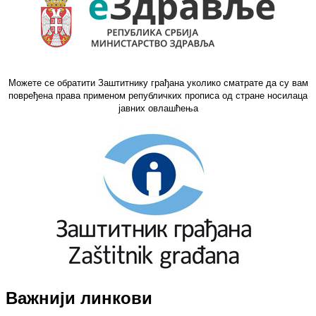
Можете се обратити Заштитнику грађана уколико сматрате да су вам
повређена права применом републичких прописа од стране носилаца
јавних овлашћења
Важнији линкови