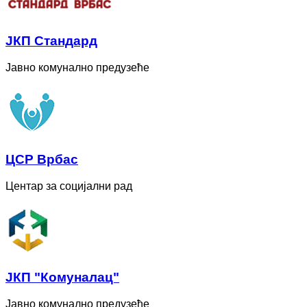
ЈКП Стандард
Јавно комунално предузеће
ЦСР Врбас
Центар за социјални рад
ЈКП "Комуналац"
Јавно комунално предузеће