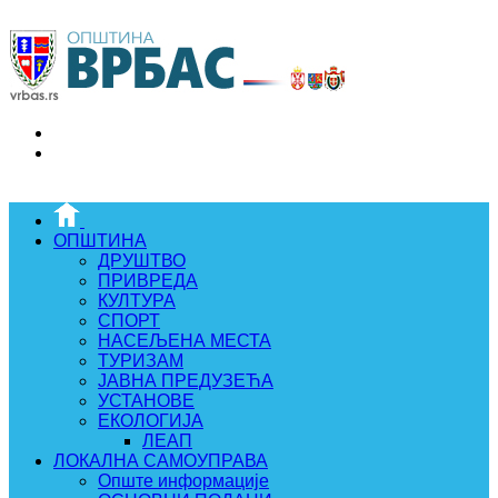
ОПШТИНА
ДРУШТВО
ПРИВРЕДА
КУЛТУРА
СПОРТ
НАСЕЉЕНА МЕСТА
ТУРИЗАМ
ЈАВНА ПРЕДУЗЕЋА
УСТАНОВЕ
ЕКОЛОГИЈА
ЛЕАП
ЛОКАЛНА САМОУПРАВА
Опште информације