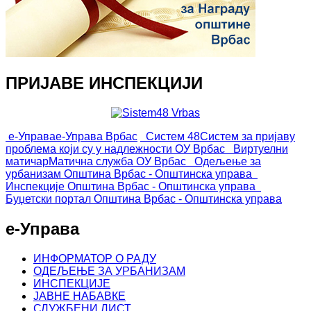
ПРИЈАВЕ ИНСПЕКЦИЈИ
е-Управа
е-Управа Врбас
Систем 48
Систем за пријаву
проблема који су у надлежности ОУ Врбас
Виртуелни
матичар
Матична служба ОУ Врбас
Одељење за
урбанизам
Општина Врбас - Општинска управа
Инспекције
Општина Врбас - Општинска управа
Буџетски портал
Општина Врбас - Општинска управа
е-Управа
ИНФОРМАТОР О РАДУ
ОДЕЉЕЊЕ ЗА УРБАНИЗАМ
ИНСПЕКЦИЈЕ
ЈАВНЕ НАБАВКЕ
СЛУЖБЕНИ ЛИСТ