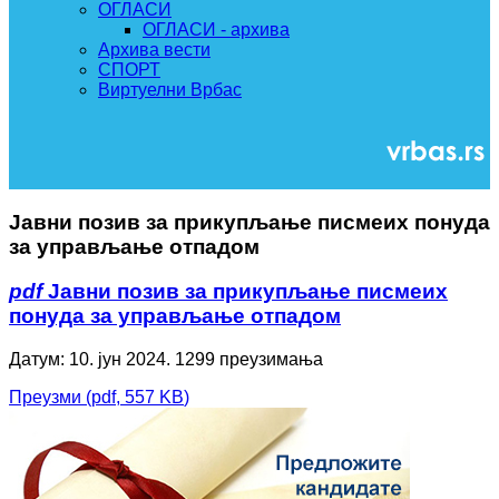
ОГЛАСИ
ОГЛАСИ - архива
Архива вести
СПОРТ
Виртуелни Врбас
Јавни позив за прикупљање писмеих понуда
за управљање отпадом
pdf
Јавни позив за прикупљање писмеих
понуда за управљање отпадом
Датум: 10. јун 2024.
1299 преузимања
Преузми
(
pdf,
557 KB
)