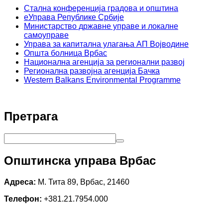
Стална конференција градова и општина
еУправа Републике Србије
Министарство државне управе и локалне
самоуправе
Управа за капитална улагања АП Војводине
Општа болница Врбас
Национална агенција за регионални развој
Регионална развојна агенција Бачка
Western Balkans Environmental Programme
Претрага
Општинска управа Врбас
Адреса:
М. Тита 89, Врбас, 21460
Телефон:
+381.21.7954.000