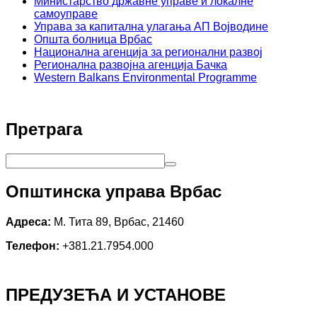
Министарство државне управе и локалне
самоуправе
Управа за капитална улагања АП Војводине
Општа болница Врбас
Национална агенција за регионални развој
Регионална развојна агенција Бачка
Western Balkans Environmental Programme
Претрага
Општинска управа Врбас
Адреса:
М. Тита 89, Врбас, 21460
Телефон:
+381.21.7954.000
ПРЕДУЗЕЋА И УСТАНОВЕ