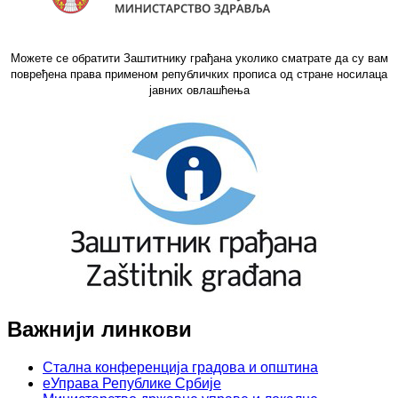
Можете се обратити Заштитнику грађана уколико сматрате да су вам
повређена права применом републичких прописа од стране носилаца
јавних овлашћења
Важнији линкови
Стална конференција градова и општина
еУправа Републике Србије