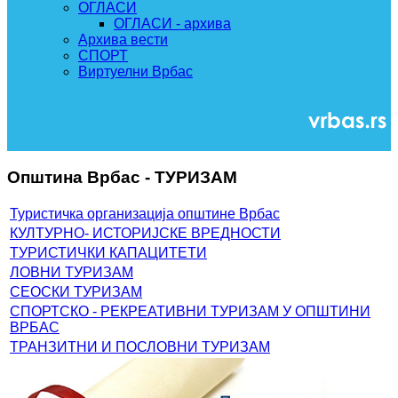
ОГЛАСИ
ОГЛАСИ - архива
Архива вести
СПОРТ
Виртуелни Врбас
Општина Врбас - ТУРИЗАМ
Туристичка организација општине Врбас
КУЛТУРНО- ИСТОРИЈСКЕ ВРЕДНОСТИ
ТУРИСТИЧКИ КАПАЦИТЕТИ
ЛОВНИ ТУРИЗАМ
СЕОСКИ ТУРИЗАМ
СПОРТСКО - РЕКРЕАТИВНИ ТУРИЗАМ У ОПШТИНИ
ВРБАС
ТРАНЗИТНИ И ПОСЛОВНИ ТУРИЗАМ