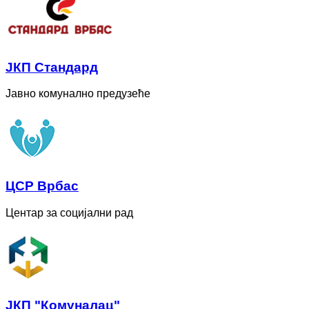
ЈКП Стандард
Јавно комунално предузеће
ЦСР Врбас
Центар за социјални рад
ЈКП "Комуналац"