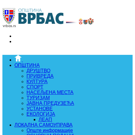
ОПШТИНА
ДРУШТВО
ПРИВРЕДА
КУЛТУРА
СПОРТ
НАСЕЉЕНА МЕСТА
ТУРИЗАМ
ЈАВНА ПРЕДУЗЕЋА
УСТАНОВЕ
ЕКОЛОГИЈА
ЛЕАП
ЛОКАЛНА САМОУПРАВА
Опште информације