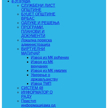
e-УПРАВА
СЛУЖБЕНИ ЛИСТ
ОПШТИНЕ
БУЏЕТ ОПШТИНЕ
ВРБАС
ОДЛУКЕ И РЕШЕЊА
ПРОГРАМИ,
ПЛАНОВИ И
ДОКУМЕНТИ
Локална пореска
администрација
ВИРТУЕЛНИ
МАТИЧАР
Извод из МК рођених
Извод из МК
венчаних
Извод из МК умрлих
Уверење о
држављанству
Извод ТМП
СИСТЕМ 48
ИНФОРМАТОР О
РАДУ
Приступ
информацијама од