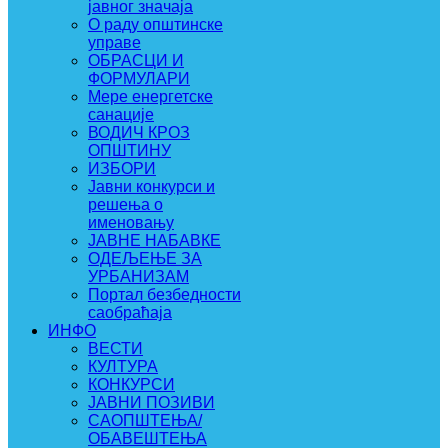
јавног значаја
О раду општинске
управе
ОБРАСЦИ И
ФОРМУЛАРИ
Мере енергетске
санације
ВОДИЧ КРОЗ
ОПШТИНУ
ИЗБОРИ
Јавни конкурси и
решења о
именовању
ЈАВНЕ НАБАВКЕ
ОДЕЉЕЊЕ ЗА
УРБАНИЗАМ
Портал безбедности
саобраћаја
ИНФО
ВЕСТИ
КУЛТУРА
КОНКУРСИ
ЈАВНИ ПОЗИВИ
САОПШТЕЊА/
ОБАВЕШТЕЊА