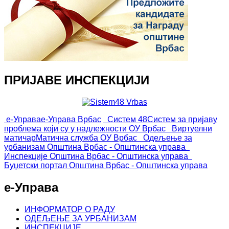
ПРИЈАВЕ ИНСПЕКЦИЈИ
е-Управа
е-Управа Врбас
Систем 48
Систем за пријаву
проблема који су у надлежности ОУ Врбас
Виртуелни
матичар
Матична служба ОУ Врбас
Одељење за
урбанизам
Општина Врбас - Општинска управа
Инспекције
Општина Врбас - Општинска управа
Буџетски портал
Општина Врбас - Општинска управа
е-Управа
ИНФОРМАТОР О РАДУ
ОДЕЉЕЊЕ ЗА УРБАНИЗАМ
ИНСПЕКЦИЈЕ