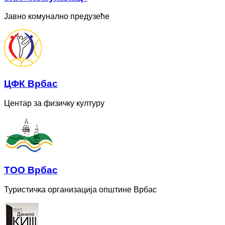
Јавно комунално предузеће
ЦФК Врбас
Центар за физичку културу
ТОО Врбас
Туристичка организација општине Врбас