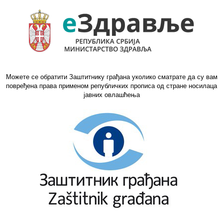
Можете се обратити Заштитнику грађана уколико сматрате да су вам
повређена права применом републичких прописа од стране носилаца
јавних овлашћења