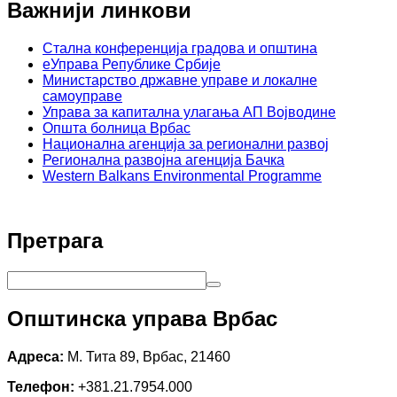
Важнији линкови
Стална конференција градова и општина
еУправа Републике Србије
Министарство државне управе и локалне
самоуправе
Управа за капитална улагања АП Војводине
Општа болница Врбас
Национална агенција за регионални развој
Регионална развојна агенција Бачка
Western Balkans Environmental Programme
Претрага
Општинска управа Врбас
Адреса:
М. Тита 89, Врбас, 21460
Телефон:
+381.21.7954.000