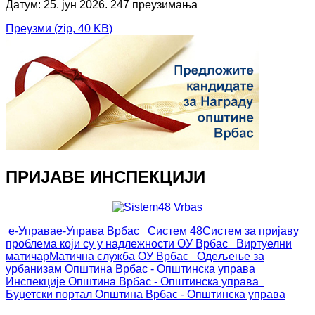
Датум: 25. јун 2026.
247 преузимања
Преузми
(
zip,
40 KB
)
ПРИЈАВЕ ИНСПЕКЦИЈИ
е-Управа
е-Управа Врбас
Систем 48
Систем за пријаву
проблема који су у надлежности ОУ Врбас
Виртуелни
матичар
Матична служба ОУ Врбас
Одељење за
урбанизам
Општина Врбас - Општинска управа
Инспекције
Општина Врбас - Општинска управа
Буџетски портал
Општина Врбас - Општинска управа