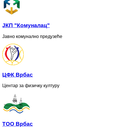
ЈКП "Комуналац"
Јавно комунално предузеће
ЦФК Врбас
Центар за физичку културу
ТОО Врбас