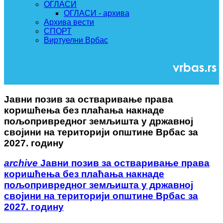
ОГЛАСИ
ОГЛАСИ - архива
Архива вести
СПОРТ
Виртуелни Врбас
Јавни позив за остваривање права
коришћења без плаћања накнаде
пољопривредног земљишта у државној
својини на територији општине Врбас за
2027. годину
archive
Јавни позив за остваривање права
коришћења без плаћања накнаде
пољопривредног земљишта у државној
својини на територији општине Врбас за
2027. годину