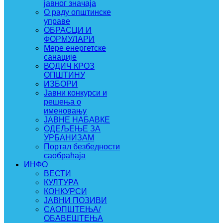
јавног значаја
О раду општинске
управе
ОБРАСЦИ И
ФОРМУЛАРИ
Мере енергетске
санације
ВОДИЧ КРОЗ
ОПШТИНУ
ИЗБОРИ
Јавни конкурси и
решења о
именовању
ЈАВНЕ НАБАВКЕ
ОДЕЉЕЊЕ ЗА
УРБАНИЗАМ
Портал безбедности
саобраћаја
ИНФО
ВЕСТИ
КУЛТУРА
КОНКУРСИ
ЈАВНИ ПОЗИВИ
САОПШТЕЊА/
ОБАВЕШТЕЊА