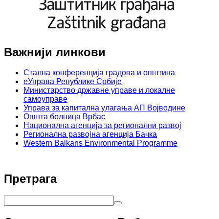
Важнији линкови
Стална конференција градова и општина
еУправа Републике Србије
Министарство државне управе и локалне
самоуправе
Управа за капитална улагања АП Војводине
Општа болница Врбас
Национална агенција за регионални развој
Регионална развојна агенција Бачка
Western Balkans Environmental Programme
Претрага