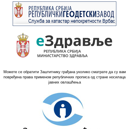
Можете се обратити Заштитнику грађана уколико сматрате да су вам
повређена права применом републичких прописа од стране носилаца
јавних овлашћења