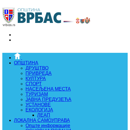
ОПШТИНА
ДРУШТВО
ПРИВРЕДА
КУЛТУРА
СПОРТ
НАСЕЉЕНА МЕСТА
ТУРИЗАМ
ЈАВНА ПРЕДУЗЕЋА
УСТАНОВЕ
ЕКОЛОГИЈА
ЛЕАП
ЛОКАЛНА САМОУПРАВА
Опште информације