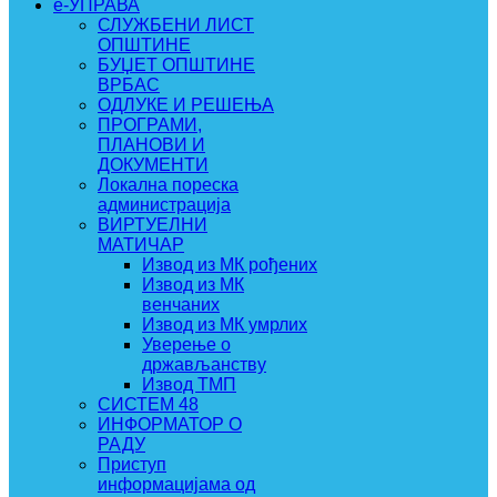
e-УПРАВА
СЛУЖБЕНИ ЛИСТ
ОПШТИНЕ
БУЏЕТ ОПШТИНЕ
ВРБАС
ОДЛУКЕ И РЕШЕЊА
ПРОГРАМИ,
ПЛАНОВИ И
ДОКУМЕНТИ
Локална пореска
администрација
ВИРТУЕЛНИ
МАТИЧАР
Извод из МК рођених
Извод из МК
венчаних
Извод из МК умрлих
Уверење о
држављанству
Извод ТМП
СИСТЕМ 48
ИНФОРМАТОР О
РАДУ
Приступ
информацијама од