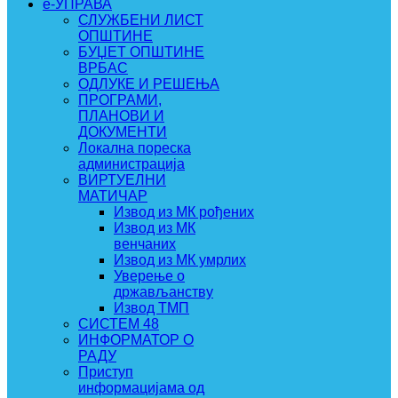
e-УПРАВА
СЛУЖБЕНИ ЛИСТ
ОПШТИНЕ
БУЏЕТ ОПШТИНЕ
ВРБАС
ОДЛУКЕ И РЕШЕЊА
ПРОГРАМИ,
ПЛАНОВИ И
ДОКУМЕНТИ
Локална пореска
администрација
ВИРТУЕЛНИ
МАТИЧАР
Извод из МК рођених
Извод из МК
венчаних
Извод из МК умрлих
Уверење о
држављанству
Извод ТМП
СИСТЕМ 48
ИНФОРМАТОР О
РАДУ
Приступ
информацијама од