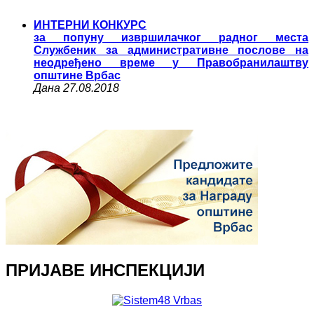
ИНТЕРНИ КОНКУРС
за попуну извршилачког радног места
Службеник за административне послове на
неодређено време у Правобранилаштву
општине Врбас
Дана 27.08.2018
ПРИЈАВЕ ИНСПЕКЦИЈИ