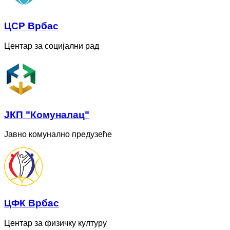
ЦСР Врбас
Центар за социјални рад
ЈКП "Комуналац"
Јавно комунално предузеће
ЦФК Врбас
Центар за физичку културу