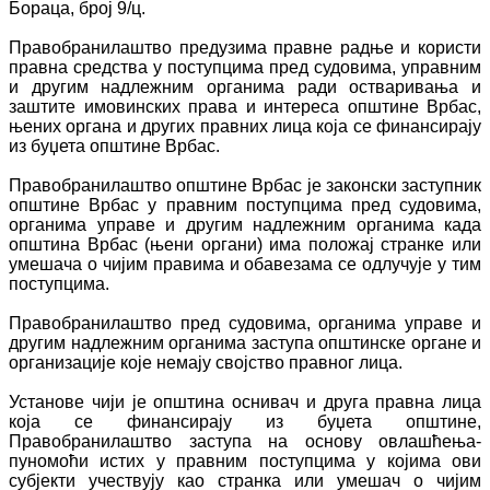
Бораца, број 9/ц.
Правобранилаштво предузима правне радње и користи
правна средства у поступцима пред судовима, управним
и другим надлежним органима ради остваривања и
заштите имовинских права и интереса општине Врбас,
њених органа и других правних лица која се финансирају
из буџета општине Врбас.
Правобранилаштво општине Врбас је законски заступник
општине Врбас у правним поступцима пред судовима,
органима управе и другим надлежним органима када
општина Врбас (њени органи) има положај странке или
умешача о чијим правима и обавезама се одлучује у тим
поступцима.
Правобранилаштво пред судовима, органима управе и
другим надлежним органима заступа општинске органе и
организације које немају својство правног лица.
Установе чији је општина оснивач и друга правна лица
која се финансирају из буџета општине,
Правобранилаштво заступа на основу овлашћења-
пуномоћи истих у правним поступцима у којима ови
субјекти учествују као странка или умешач о чијим