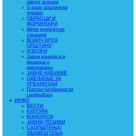
јавног значаја
О раду општинске
управе
ОБРАСЦИ И
ФОРМУЛАРИ
Мере енергетске
санације
ВОДИЧ КРОЗ
ОПШТИНУ
ИЗБОРИ
Јавни конкурси и
решења о
именовању
ЈАВНЕ НАБАВКЕ
ОДЕЉЕЊЕ ЗА
УРБАНИЗАМ
Портал безбедности
саобраћаја
ИНФО
ВЕСТИ
КУЛТУРА
КОНКУРСИ
ЈАВНИ ПОЗИВИ
САОПШТЕЊА/
ОБАВЕШТЕЊА