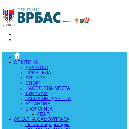
ОПШТИНА
ДРУШТВО
ПРИВРЕДА
КУЛТУРА
СПОРТ
НАСЕЉЕНА МЕСТА
ТУРИЗАМ
ЈАВНА ПРЕДУЗЕЋА
УСТАНОВЕ
ЕКОЛОГИЈА
ЛЕАП
ЛОКАЛНА САМОУПРАВА
Опште информације