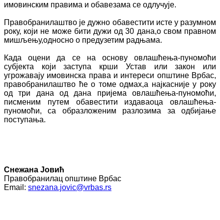
имовинским правима и обавезама се одлучује.
Правобранилаштво је дужно обавестити исте у разумном
року, који не може бити дужи од 30 дана,о свом правном
мишљењу,односно о предузетим радњама.
Када оцени да се на основу овлашћења-пуномоћи
субјекта који заступа крши Устав или закон или
угрожавају имовинска права и интереси општине Врбас,
правобранилаштво ће о томе одмах,а најкасније у року
од три дана од дана пријема овлашћења-пуномоћи,
писменим путем обавестити издаваоца овлашћења-
пуномоћи, са образложеним разлозима за одбијање
поступања.
Снежана Јовић
Правобранилац општине Врбас
Email:
snezana.jovic@vrbas.rs