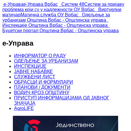
е-Управа
е-Управа Врбас
Систем 48
Систем за пријаву
проблема који су у надлежности ОУ Врбас
Виртуелни
матичар
Матична служба ОУ Врбас
Одељење за
урбанизам
Општина Врбас - Општинска управа
Инспекције
Општина Врбас - Општинска управа
Буџетски портал
Општина Врбас - Општинска управа
е-Управа
ИНФОРМАТОР О РАДУ
ОДЕЉЕЊЕ ЗА УРБАНИЗАМ
ИНСПЕКЦИЈЕ
ЈАВНЕ НАБАВКЕ
СЛУЖБЕНИ ЛИСТ
ОБРАСЦИ И ФОРМУЛАРИ
ПЛАНОВИ / ДОКУМЕНТИ
ВОДИЧ КРОЗ ОПШТИНУ
ПРИСТУП ИНФОРМАЦИЈАМА ОД ЈАВНОГ
ЗНАЧАЈА
AgroLIFE