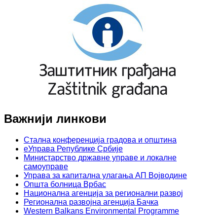
Важнији линкови
Стална конференција градова и општина
еУправа Републике Србије
Министарство државне управе и локалне
самоуправе
Управа за капитална улагања АП Војводине
Општа болница Врбас
Национална агенција за регионални развој
Регионална развојна агенција Бачка
Western Balkans Environmental Programme