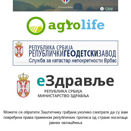
Можете се обратити Заштитнику грађана уколико сматрате да су вам
повређена права применом републичких прописа од стране носилаца
јавних овлашћења