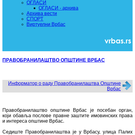
ОГЛАСИ
ОГЛАСИ - архива
Архива вести
СПОРТ
Виртуелни Врбас
ПРАВОБРАНИЛАШТВО ОПШТИНЕ ВРБАС
Информатор о раду Правобранилаштва Општине
Врбас
Правобранилаштво општине Врбас је посебан орган,
који обавља послове правне заштите имовинских права
и интереса општине Врбас.
Седиште Правобранилаштва је у Врбасу, улица Палих