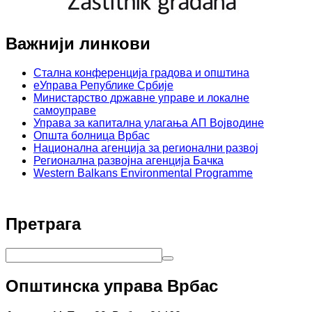
Важнији линкови
Стална конференција градова и општина
еУправа Републике Србије
Министарство државне управе и локалне
самоуправе
Управа за капитална улагања АП Војводине
Општа болница Врбас
Национална агенција за регионални развој
Регионална развојна агенција Бачка
Western Balkans Environmental Programme
Претрага
Општинска управа Врбас