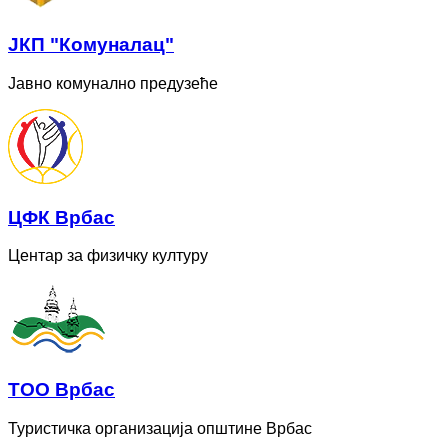
ЈКП "Комуналац"
Јавно комунално предузеће
ЦФК Врбас
Центар за физичку културу
ТОО Врбас
Туристичка организација општине Врбас