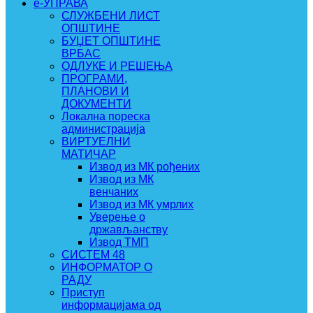
e-УПРАВА
СЛУЖБЕНИ ЛИСТ
ОПШТИНЕ
БУЏЕТ ОПШТИНЕ
ВРБАС
ОДЛУКЕ И РЕШЕЊА
ПРОГРАМИ,
ПЛАНОВИ И
ДОКУМЕНТИ
Локална пореска
администрација
ВИРТУЕЛНИ
МАТИЧАР
Извод из МК рођених
Извод из МК
венчаних
Извод из МК умрлих
Уверење о
држављанству
Извод ТМП
СИСТЕМ 48
ИНФОРМАТОР О
РАДУ
Приступ
информацијама од