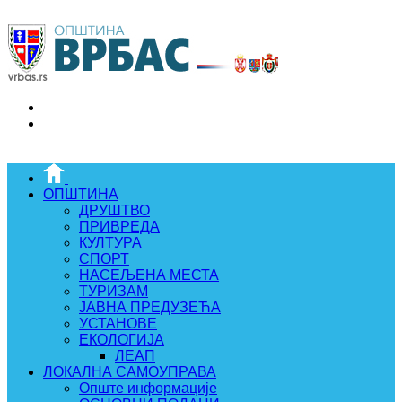
ОПШТИНА
ДРУШТВО
ПРИВРЕДА
КУЛТУРА
СПОРТ
НАСЕЉЕНА МЕСТА
ТУРИЗАМ
ЈАВНА ПРЕДУЗЕЋА
УСТАНОВЕ
ЕКОЛОГИЈА
ЛЕАП
ЛОКАЛНА САМОУПРАВА
Опште информације