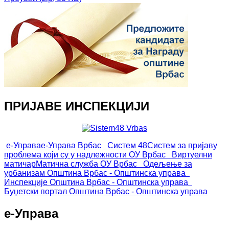
ПРИЈАВЕ ИНСПЕКЦИЈИ
е-Управа
е-Управа Врбас
Систем 48
Систем за пријаву
проблема који су у надлежности ОУ Врбас
Виртуелни
матичар
Матична служба ОУ Врбас
Одељење за
урбанизам
Општина Врбас - Општинска управа
Инспекције
Општина Врбас - Општинска управа
Буџетски портал
Општина Врбас - Општинска управа
е-Управа