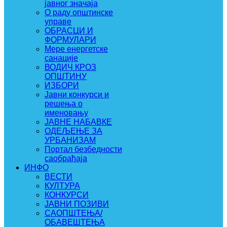
јавног значаја
О раду општинске
управе
ОБРАСЦИ И
ФОРМУЛАРИ
Мере енергетске
санације
ВОДИЧ КРОЗ
ОПШТИНУ
ИЗБОРИ
Јавни конкурси и
решења о
именовању
ЈАВНЕ НАБАВКЕ
ОДЕЉЕЊЕ ЗА
УРБАНИЗАМ
Портал безбедности
саобраћаја
ИНФО
ВЕСТИ
КУЛТУРА
КОНКУРСИ
ЈАВНИ ПОЗИВИ
САОПШТЕЊА/
ОБАВЕШТЕЊА