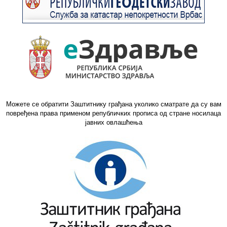
Можете се обратити Заштитнику грађана уколико сматрате да су вам
повређена права применом републичких прописа од стране носилаца
јавних овлашћења