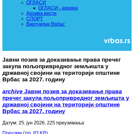
ОГЛАСИ
ОГЛАСИ - архива
Архива вести
СПОРТ
Виртуелни Врбас
Јавни позив за доказивање права пречег
закупа пољопривредног земљишта у
државној својини на територији општине
Врбас за 2027. годину
archive
Јавни позив за доказивање права
пречег закупа пољопривредног земљишта у
државној својини на територији општине
Врбас за 2027. годину
Датум: 25. јун 2026.
225 преузимања
Преузми
(
zip,
83 KB
)