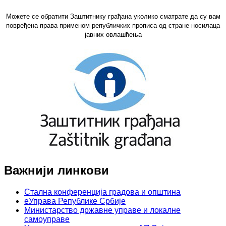
Можете се обратити Заштитнику грађана уколико сматрате да су вам
повређена права применом републичких прописа од стране носилаца
јавних овлашћења
Важнији линкови
Стална конференција градова и општина
еУправа Републике Србије
Министарство државне управе и локалне
самоуправе