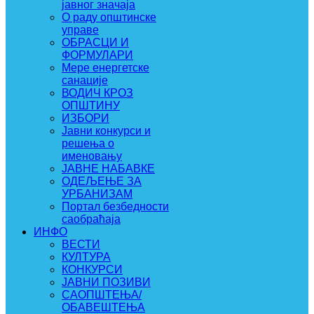
јавног значаја
О раду општинске
управе
ОБРАСЦИ И
ФОРМУЛАРИ
Мере енергетске
санације
ВОДИЧ КРОЗ
ОПШТИНУ
ИЗБОРИ
Јавни конкурси и
решења о
именовању
ЈАВНЕ НАБАВКЕ
ОДЕЉЕЊЕ ЗА
УРБАНИЗАМ
Портал безбедности
саобраћаја
ИНФО
ВЕСТИ
КУЛТУРА
КОНКУРСИ
ЈАВНИ ПОЗИВИ
САОПШТЕЊА/
ОБАВЕШТЕЊА