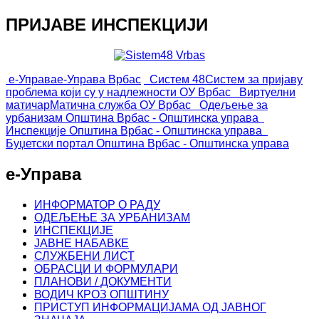
ПРИЈАВЕ ИНСПЕКЦИЈИ
е-Управа
е-Управа Врбас
Систем 48
Систем за пријаву
проблема који су у надлежности ОУ Врбас
Виртуелни
матичар
Матична служба ОУ Врбас
Одељење за
урбанизам
Општина Врбас - Општинска управа
Инспекције
Општина Врбас - Општинска управа
Буџетски портал
Општина Врбас - Општинска управа
е-Управа
ИНФОРМАТОР О РАДУ
ОДЕЉЕЊЕ ЗА УРБАНИЗАМ
ИНСПЕКЦИЈЕ
ЈАВНЕ НАБАВКЕ
СЛУЖБЕНИ ЛИСТ
ОБРАСЦИ И ФОРМУЛАРИ
ПЛАНОВИ / ДОКУМЕНТИ
ВОДИЧ КРОЗ ОПШТИНУ
ПРИСТУП ИНФОРМАЦИЈАМА ОД ЈАВНОГ