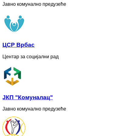
Јавно комунално предузеће
ЦСР Врбас
Центар за социјални рад
ЈКП "Комуналац"
Јавно комунално предузеће