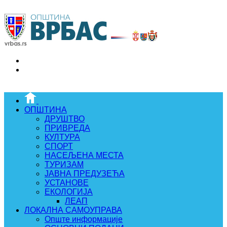
ОПШТИНА
ДРУШТВО
ПРИВРЕДА
КУЛТУРА
СПОРТ
НАСЕЉЕНА МЕСТА
ТУРИЗАМ
ЈАВНА ПРЕДУЗЕЋА
УСТАНОВЕ
ЕКОЛОГИЈА
ЛЕАП
ЛОКАЛНА САМОУПРАВА
Опште информације