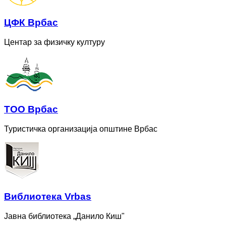
ЦФК Врбас
Центар за физичку културу
ТОО Врбас
Туристичка организација општине Врбас
Bиблиотека Vrbas
Јавна библиотека „Данило Киш"