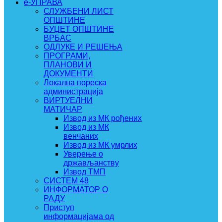
e-УПРАВА
СЛУЖБЕНИ ЛИСТ
ОПШТИНЕ
БУЏЕТ ОПШТИНЕ
ВРБАС
ОДЛУКЕ И РЕШЕЊА
ПРОГРАМИ,
ПЛАНОВИ И
ДОКУМЕНТИ
Локална пореска
администрација
ВИРТУЕЛНИ
МАТИЧАР
Извод из МК рођених
Извод из МК
венчаних
Извод из МК умрлих
Уверење о
држављанству
Извод ТМП
СИСТЕМ 48
ИНФОРМАТОР О
РАДУ
Приступ
информацијама од