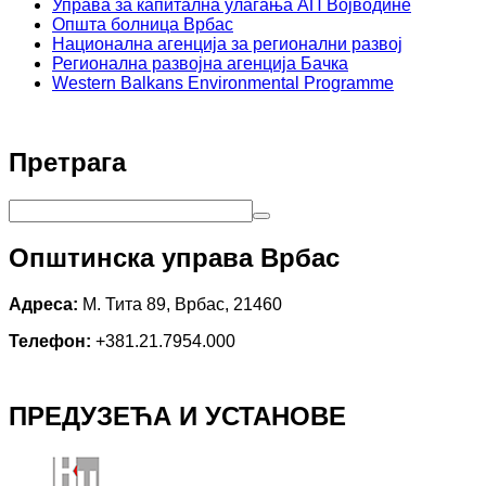
Управа за капитална улагања АП Војводине
Општа болница Врбас
Национална агенција за регионални развој
Регионална развојна агенција Бачка
Western Balkans Environmental Programme
Претрага
Општинска управа Врбас
Адреса:
М. Тита 89, Врбас, 21460
Телефон:
+381.21.7954.000
ПРЕДУЗЕЋА И УСТАНОВЕ