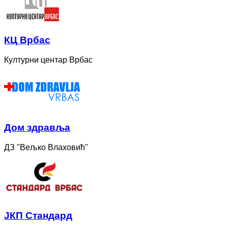
КЦ Врбас
Културни центар Врбас
Дом здравља
ДЗ "Вељко Влаховић"
ЈКП Стандард