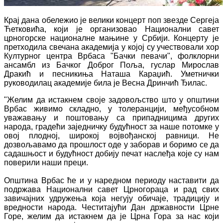
Крај дана обележио је велики концерт поп звезде Сергеја
Ћетковића, који је организовао Национални савет
црногорске националне мањине у Србији. Концерту је
претходила свечана академија у којој су учествовали хор
Културног центра Врбаса "Бачки певачи", фолклорни
ансамбл из Бачког Доброг Поља, гуслар Мирослав
Дракић и песникиња Наташа Караџић. Уметнички
руководилац академије била је Весна Дринчић Ђилас.
"Желим да истакнем своје задовољство што у општини
Врбас живимо складно, у толеранцији, међусобном
уважавању и поштовању са припадницима других
народа, градећи заједничку будућност за наше потомке у
овој плодној, широкој војвођанској равници. Не
дозвољавамо да прошлост оде у заборав и боримо се да
садашњост и будућност добију печат наслеђа које су нам
поверили наши преци.
Општина Врбас ће и у наредном периоду наставити да
подржава Национални савет Црногораца и рад свих
завичајних удружења која негују обичаје, традицију и
вредности народа. Честитајући Дан државности Црне
Горе, желим да истакнем да је Црна Гора за нас који