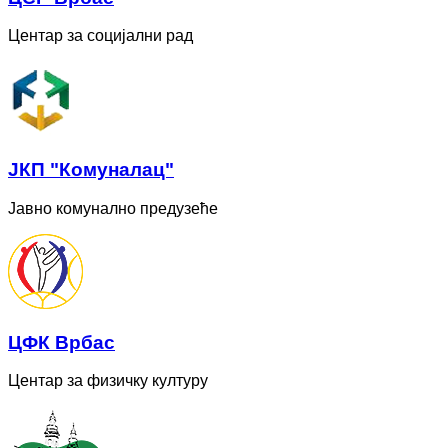
Центар за социјални рад
ЈКП "Комуналац"
Јавно комунално предузеће
ЦФК Врбас
Центар за физичку културу