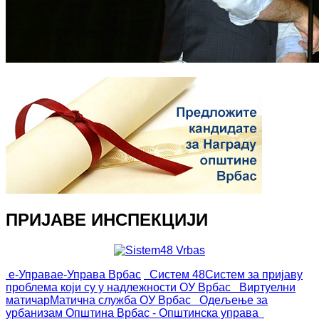
ПРИЈАВЕ ИНСПЕКЦИЈИ
е-Управа
е-Управа Врбас
Систем 48
Систем за пријаву
проблема који су у надлежности ОУ Врбас
Виртуелни
матичар
Матична служба ОУ Врбас
Одељење за
урбанизам
Општина Врбас - Општинска управа