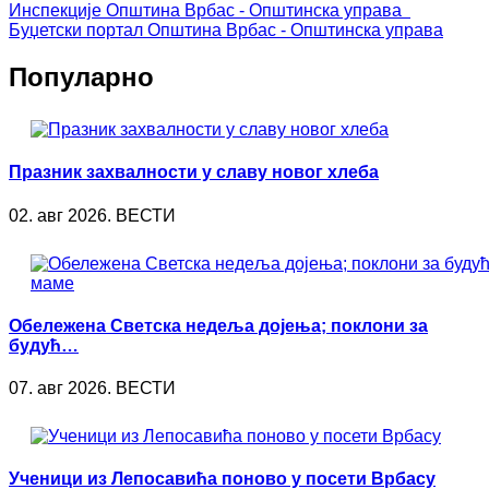
Инспекције
Општина Врбас - Општинска управа
Буџетски портал
Општина Врбас - Општинска управа
Популарно
Празник захвалности у славу новог хлеба
02. авг 2026. ВЕСТИ
Обележена Светска недеља дојења; поклони за
будућ…
07. авг 2026. ВЕСТИ
Ученици из Лепосавића поново у посети Врбасу