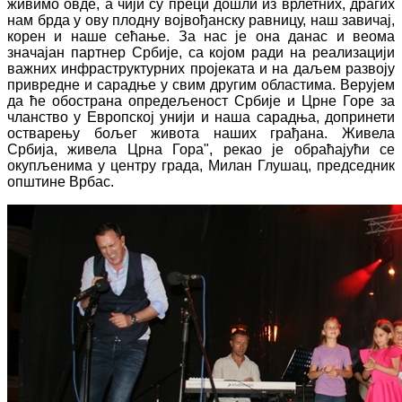
живимо овде, а чији су преци дошли из врлетних, драгих
нам брда у ову плодну војвођанску равницу, наш завичај,
корен и наше сећање. За нас је она данас и веома
значајан партнер Србије, са којом ради на реализацији
важних инфраструктурних пројеката и на даљем развоју
привредне и сарадње у свим другим областима. Верујем
да ће обострана опредељеност Србије и Црне Горе за
чланство у Европској унији и наша сарадња, допринети
остварењу бољег живота наших грађана. Живела
Србија, живела Црна Гора", рекао је обраћајући се
окупљенима у центру града, Милан Глушац, председник
општине Врбас.