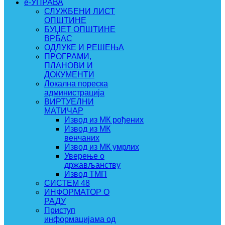
e-УПРАВА
СЛУЖБЕНИ ЛИСТ
ОПШТИНЕ
БУЏЕТ ОПШТИНЕ
ВРБАС
ОДЛУКЕ И РЕШЕЊА
ПРОГРАМИ,
ПЛАНОВИ И
ДОКУМЕНТИ
Локална пореска
администрација
ВИРТУЕЛНИ
МАТИЧАР
Извод из МК рођених
Извод из МК
венчаних
Извод из МК умрлих
Уверење о
држављанству
Извод ТМП
СИСТЕМ 48
ИНФОРМАТОР О
РАДУ
Приступ
информацијама од