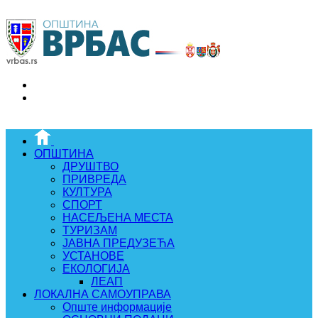
ОПШТИНА
ДРУШТВО
ПРИВРЕДА
КУЛТУРА
СПОРТ
НАСЕЉЕНА МЕСТА
ТУРИЗАМ
ЈАВНА ПРЕДУЗЕЋА
УСТАНОВЕ
ЕКОЛОГИЈА
ЛЕАП
ЛОКАЛНА САМОУПРАВА
Опште информације