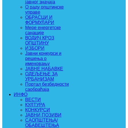
јавног значаја
О раду општинске
управе
ОБРАСЦИ И
ФОРМУЛАРИ
Мере енергетске
санације
ВОДИЧ КРОЗ
ОПШТИНУ
ИЗБОРИ
Јавни конкурси и
решења о
именовању
ЈАВНЕ НАБАВКЕ
ОДЕЉЕЊЕ ЗА
УРБАНИЗАМ
Портал безбедности
саобраћаја
ИНФО
ВЕСТИ
КУЛТУРА
КОНКУРСИ
ЈАВНИ ПОЗИВИ
САОПШТЕЊА/
ОБАВЕШТЕЊА