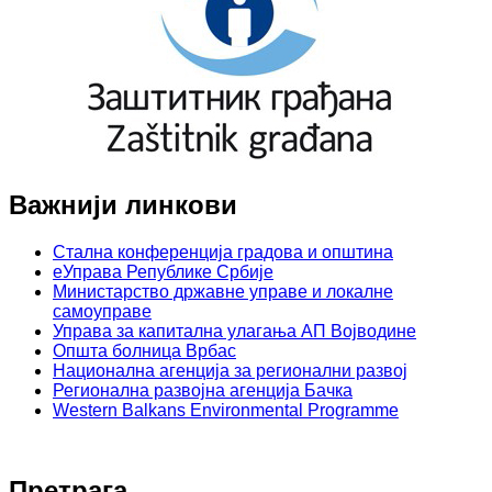
Важнији линкови
Стална конференција градова и општина
еУправа Републике Србије
Министарство државне управе и локалне
самоуправе
Управа за капитална улагања АП Војводине
Општа болница Врбас
Национална агенција за регионални развој
Регионална развојна агенција Бачка
Western Balkans Environmental Programme
Претрага