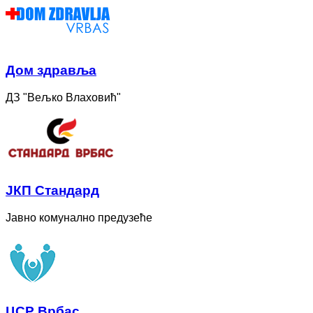
Дом здравља
ДЗ "Вељко Влаховић"
ЈКП Стандард
Јавно комунално предузеће
ЦСР Врбас