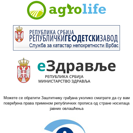
Можете се обратити Заштитнику грађана уколико сматрате да су вам
повређена права применом републичких прописа од стране носилаца
јавних овлашћења