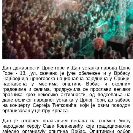
Дан државности Црне горе и Дан устанка народа Црне
Горе - 13. јул, свечано је јуче обележен и у Врбасу.
Најбројнија црногорска национална заједница у Србији,
настањена у местима општине Врбас и околним
градовима и селима, придружила се прослави великог
празника кроз неколико активности, од подсећања на
дане великог народног устанка у Црној Гори, до забаве
на концерту Сергеја Ћетковића, који је овим поводом
организован у центру Врбаса.
Дан је отворен полагањем венаца на спомен бисту
народном хероју Сави Ковачевићу, које традиционално
заједно организују општина Врбас, Општински одбор