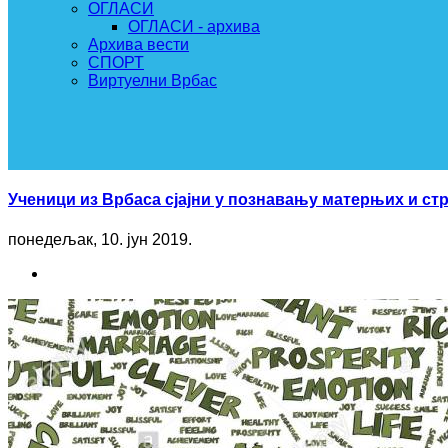
ОГЛАСИ
ОГЛАСИ - архива
Архива вести
СПОРТ
Виртуелни Врбас
Ученици из Врбаса сјајни у познавању матерњих и стр
понедељак, 10. јун 2019.