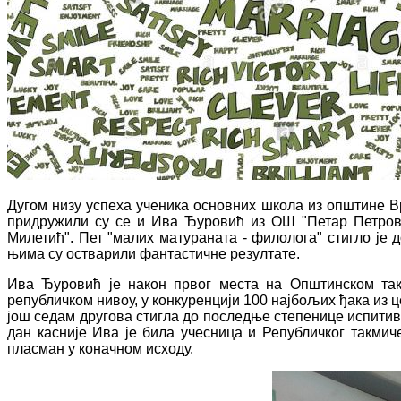
Дугом низу успеха ученика основних школа из општине Вр
придружили су се и Ива Ђуровић из ОШ "Петар Петров
Милетић". Пет "малих матураната - филолога" стигло је д
њима су остварили фантастичне резултате.
Ива Ђуровић је након првог места на Општинском такм
републичком нивоу, у конкуренцији 100 најбољих ђака из ц
још седам другова стигла до последње степенице испитив
дан касније Ива је била учесница и Републичког такмиче
пласман у коначном исходу.