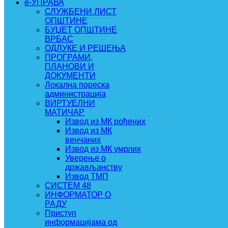
e-УПРАВА
СЛУЖБЕНИ ЛИСТ
ОПШТИНЕ
БУЏЕТ ОПШТИНЕ
ВРБАС
ОДЛУКЕ И РЕШЕЊА
ПРОГРАМИ,
ПЛАНОВИ И
ДОКУМЕНТИ
Локална пореска
администрација
ВИРТУЕЛНИ
МАТИЧАР
Извод из МК рођених
Извод из МК
венчаних
Извод из МК умрлих
Уверење о
држављанству
Извод ТМП
СИСТЕМ 48
ИНФОРМАТОР О
РАДУ
Приступ
информацијама од