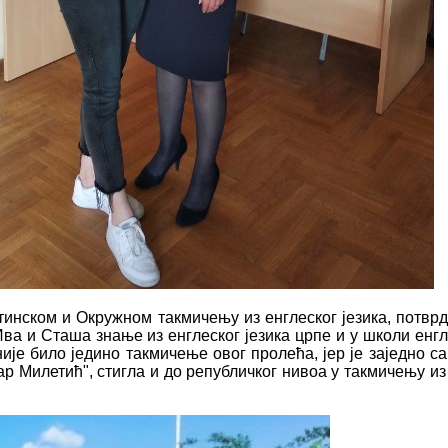
нском и Окружном такмичењу из енглеског језика, потврдил
ва и Сташа знање из енглеског језика црпе и у школи енгле
 није било једино такмичење овог пролећа, јер је заједно
 Милетић", стигла и до републичког нивоа у такмичењу из с