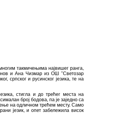
 многим такмичењима највишег ранга,
енов и Ана Чизмар из ОШ "Светозар
г, српског и русинског језика, те на
зика, стигла и до трећег места на
ималан број бодова, па је заједно са
чење на одличном трећем месту. Само
рани језик, и опет забележила висок