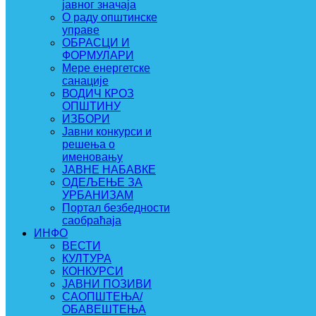
јавног значаја
О раду општинске
управе
ОБРАСЦИ И
ФОРМУЛАРИ
Мере енергетске
санације
ВОДИЧ КРОЗ
ОПШТИНУ
ИЗБОРИ
Јавни конкурси и
решења о
именовању
ЈАВНЕ НАБАВКЕ
ОДЕЉЕЊЕ ЗА
УРБАНИЗАМ
Портал безбедности
саобраћаја
ИНФО
ВЕСТИ
КУЛТУРА
КОНКУРСИ
ЈАВНИ ПОЗИВИ
САОПШТЕЊА/
ОБАВЕШТЕЊА