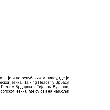
а је и на републичком нивоу, где је
ског језика "Talking Heads" у Врбасу,
 са Рељом Брдаром и Тијаном Вученов,
рпског језика, где су сви на најбољи