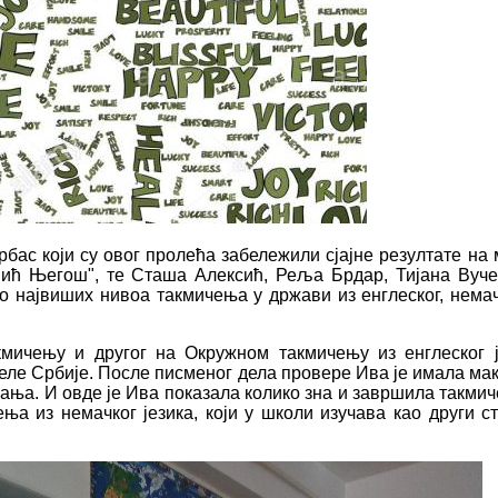
бас који су овог пролећа забележили сјајне резултате на
ић Његош", те Сташа Алексић, Реља Брдар, Тијана Вуч
о највиших нивоа такмичења у држави из енглеског, немачко
ичењу и другог на Окружном такмичењу из енглеског је
еле Србије. После писменог дела провере Ива је имала макс
ања. И овде је Ива показала колико зна и завршила такми
ња из немачког језика, који у школи изучава као други ст