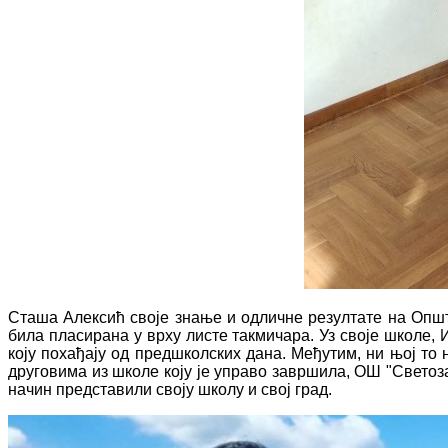
Сташа Алексић своје знање и одличне резултате на Општи
била пласирана у врху листе такмичара. Уз своје школе, И
коју похађају од предшколских дана. Међутим, ни њој то
друговима из школе коју је управо завршила, ОШ "Светозар
начин представили своју школу и свој град.