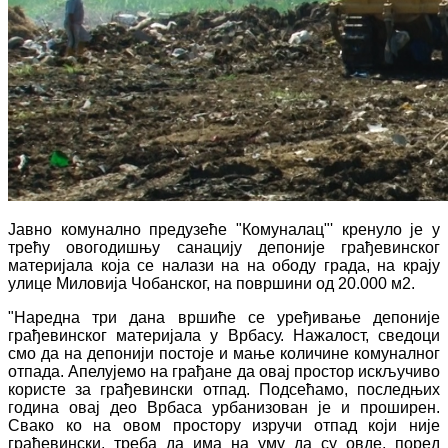
Јавно комунално предузеће "Комуналац"' кренуло је у
трећу овогодишњу санацију депоније грађевинског
материјала која се налази на на ободу града, на крају
улице Миловија Чобанског, на површини од 20.000 м2.
"Наредна три дана вршиће се уређивање депоније
грађевинског материјала у Врбасу. Нажалост, сведоци
смо да на депонији постоје и мање количине комуналног
отпада. Апелујемо на грађане да овај простор искључиво
користе за грађевински отпад. Подсећамо, последњих
година овај део Врбаса урбанизован је и проширен.
Свако ко на овом простору изручи отпад који није
грађевински, треба да има на уму да су овде, поред