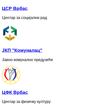
ЦСР Врбас
Центар за социјални рад
ЈКП "Комуналац"
Јавно комунално предузеће
ЦФК Врбас
Центар за физичку културу