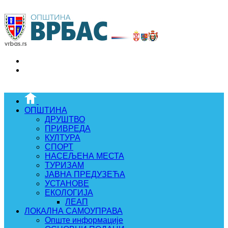
ОПШТИНА
ДРУШТВО
ПРИВРЕДА
КУЛТУРА
СПОРТ
НАСЕЉЕНА МЕСТА
ТУРИЗАМ
ЈАВНА ПРЕДУЗЕЋА
УСТАНОВЕ
ЕКОЛОГИЈА
ЛЕАП
ЛОКАЛНА САМОУПРАВА
Опште информације