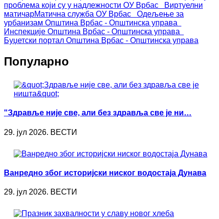
проблема који су у надлежности ОУ Врбас
Виртуелни
матичар
Матична служба ОУ Врбас
Одељење за
урбанизам
Општина Врбас - Општинска управа
Инспекције
Општина Врбас - Општинска управа
Буџетски портал
Општина Врбас - Општинска управа
Популарно
"Здравље није све, али без здравља све је ни…
29. јул 2026. ВЕСТИ
Ванредно због историјски ниског водостаја Дунава
29. јул 2026. ВЕСТИ