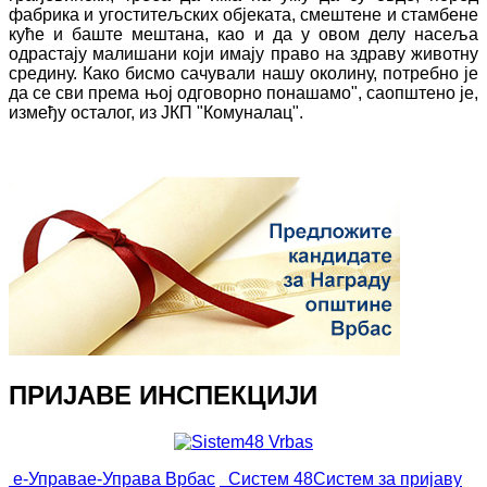
фабрика и угоститељских објеката, смештене и стамбене
куће и баште мештана, као и да у овом делу насеља
одрастају малишани који имају право на здраву животну
средину. Како бисмо сачували нашу околину, потребно је
да се сви према њој одговорно понашамo", саопштено је,
између осталог, из ЈКП "Комуналац".
ПРИЈАВЕ ИНСПЕКЦИЈИ
е-Управа
е-Управа Врбас
Систем 48
Систем за пријаву