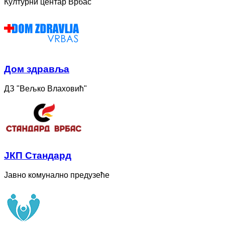
Културни центар Врбас
Дом здравља
ДЗ "Вељко Влаховић"
ЈКП Стандард
Јавно комунално предузеће