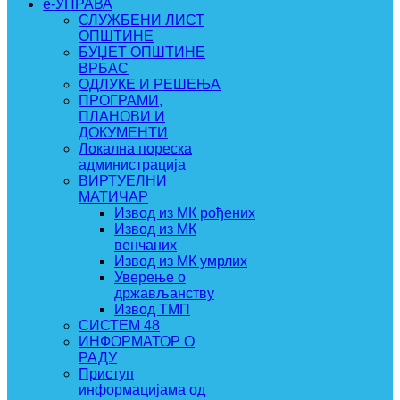
e-УПРАВА
СЛУЖБЕНИ ЛИСТ
ОПШТИНЕ
БУЏЕТ ОПШТИНЕ
ВРБАС
ОДЛУКЕ И РЕШЕЊА
ПРОГРАМИ,
ПЛАНОВИ И
ДОКУМЕНТИ
Локална пореска
администрација
ВИРТУЕЛНИ
МАТИЧАР
Извод из МК рођених
Извод из МК
венчаних
Извод из МК умрлих
Уверење о
држављанству
Извод ТМП
СИСТЕМ 48
ИНФОРМАТОР О
РАДУ
Приступ
информацијама од