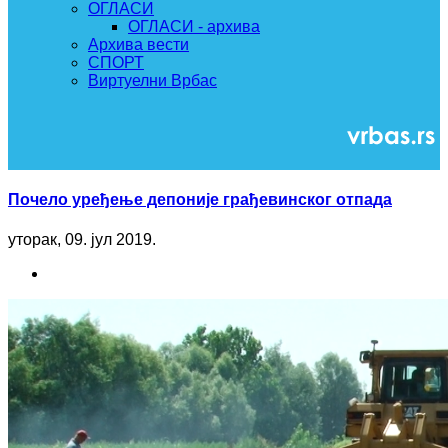
ОГЛАСИ
ОГЛАСИ - архива
Архива вести
СПОРТ
Виртуелни Врбас
Почело уређење депоније грађевинског отпада
уторак, 09. јул 2019.