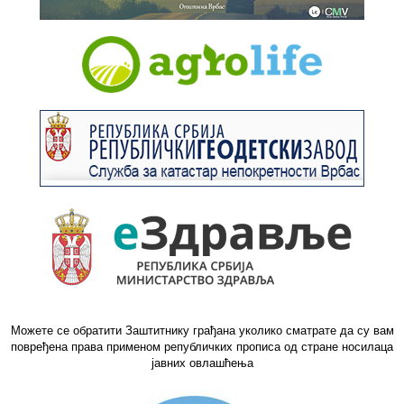
Можете се обратити Заштитнику грађана уколико сматрате да су вам
повређена права применом републичких прописа од стране носилаца
јавних овлашћења