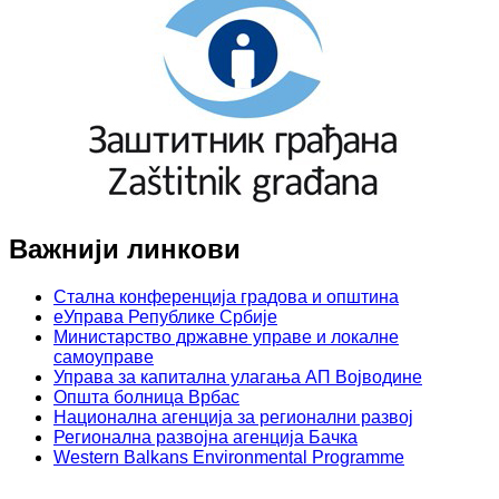
Важнији линкови
Стална конференција градова и општина
еУправа Републике Србије
Министарство државне управе и локалне
самоуправе
Управа за капитална улагања АП Војводине
Општа болница Врбас
Национална агенција за регионални развој
Регионална развојна агенција Бачка
Western Balkans Environmental Programme