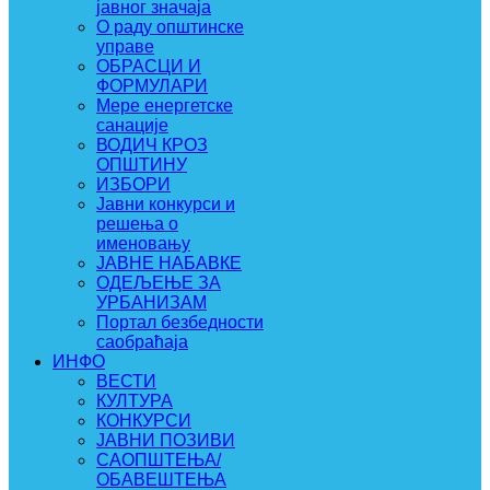
јавног значаја
О раду општинске
управе
ОБРАСЦИ И
ФОРМУЛАРИ
Мере енергетске
санације
ВОДИЧ КРОЗ
ОПШТИНУ
ИЗБОРИ
Јавни конкурси и
решења о
именовању
ЈАВНЕ НАБАВКЕ
ОДЕЉЕЊЕ ЗА
УРБАНИЗАМ
Портал безбедности
саобраћаја
ИНФО
ВЕСТИ
КУЛТУРА
КОНКУРСИ
ЈАВНИ ПОЗИВИ
САОПШТЕЊА/
ОБАВЕШТЕЊА