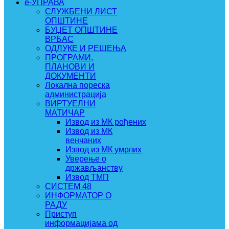
e-УПРАВА
СЛУЖБЕНИ ЛИСТ
ОПШТИНЕ
БУЏЕТ ОПШТИНЕ
ВРБАС
ОДЛУКЕ И РЕШЕЊА
ПРОГРАМИ,
ПЛАНОВИ И
ДОКУМЕНТИ
Локална пореска
администрација
ВИРТУЕЛНИ
МАТИЧАР
Извод из МК рођених
Извод из МК
венчаних
Извод из МК умрлих
Уверење о
држављанству
Извод ТМП
СИСТЕМ 48
ИНФОРМАТОР О
РАДУ
Приступ
информацијама од