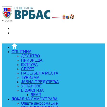
ОПШТИНА
ДРУШТВО
ПРИВРЕДА
КУЛТУРА
СПОРТ
НАСЕЉЕНА МЕСТА
ТУРИЗАМ
ЈАВНА ПРЕДУЗЕЋА
УСТАНОВЕ
ЕКОЛОГИЈА
ЛЕАП
ЛОКАЛНА САМОУПРАВА
Опште информације