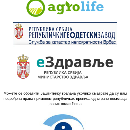
Можете се обратити Заштитнику грађана уколико сматрате да су вам
повређена права применом републичких прописа од стране носилаца
јавних овлашћења