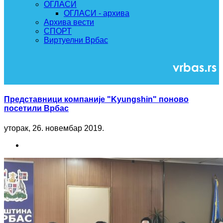
ОГЛАСИ
ОГЛАСИ - архива
Архива вести
СПОРТ
Виртуелни Врбас
Представници компаније "Kyungshin" поново
посетили Врбас
уторак, 26. новембар 2019.