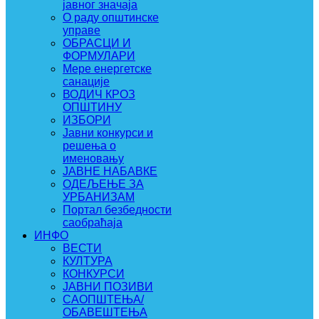
јавног значаја
О раду општинске
управе
ОБРАСЦИ И
ФОРМУЛАРИ
Мере енергетске
санације
ВОДИЧ КРОЗ
ОПШТИНУ
ИЗБОРИ
Јавни конкурси и
решења о
именовању
ЈАВНЕ НАБАВКЕ
ОДЕЉЕЊЕ ЗА
УРБАНИЗАМ
Портал безбедности
саобраћаја
ИНФО
ВЕСТИ
КУЛТУРА
КОНКУРСИ
ЈАВНИ ПОЗИВИ
САОПШТЕЊА/
ОБАВЕШТЕЊА