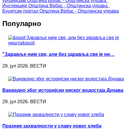
урбанизам
Општина Врбас - Општинска управа
Инспекције
Општина Врбас - Општинска управа
Буџетски портал
Општина Врбас - Општинска управа
Популарно
"Здравље није све, али без здравља све је ни…
29. јул 2026. ВЕСТИ
Ванредно због историјски ниског водостаја Дунава
29. јул 2026. ВЕСТИ
Празник захвалности у славу новог хлеба