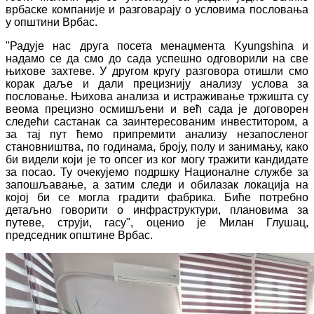
врбаске компаније и разговарају о условима пословања
у општини Врбас.
"Радује нас друга посета менаџмента Kyungshinа и
надамо се да смо до сада успешно одговорили на све
њихове захтеве. У другом кругу разговора отишли смо
корак даље и дали прецизнију анализу услова за
пословање. Њихова анализа и истраживање тржишта су
веома прецизно осмишљени и већ сада је договорен
следећи састанак са заинтересованим инвеститором, а
за тај пут ћемо припремити анализу незапосленог
становништва, по годинама, броју, полу и занимању, како
би видели који је то опсег из ког могу тражити кандидате
за посао. Ту очекујемо подршку Националне службе за
запошљавање, а затим следи и обилазак локација на
којој би се могла градити фабрика. Биће потребно
детаљно говорити о инфраструктури, плановима за
путеве, струји, гасу", оценио је Милан Глушац,
председник општине Врбас.