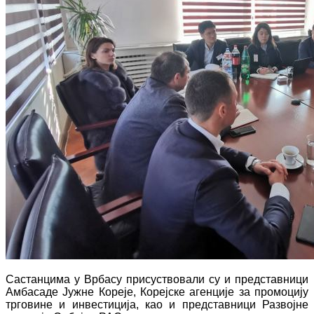
Састанцима у Врбасу присуствовали су и представници
Амбасаде Јужне Кореје, Корејске агенције за промоцију
трговине и инвестиција, као и представници Развојне