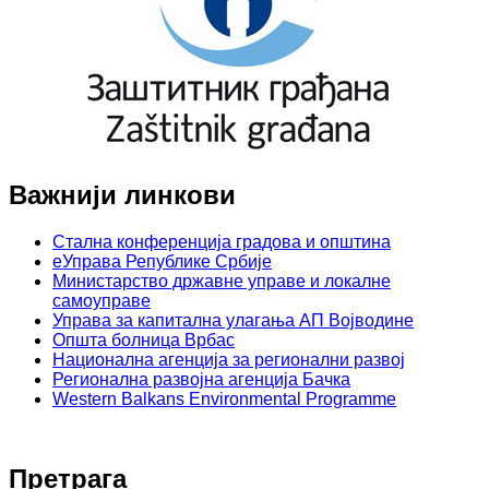
Важнији линкови
Стална конференција градова и општина
еУправа Републике Србије
Министарство државне управе и локалне
самоуправе
Управа за капитална улагања АП Војводине
Општа болница Врбас
Национална агенција за регионални развој
Регионална развојна агенција Бачка
Western Balkans Environmental Programme
Претрага