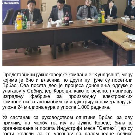
Представници јужнокорејске компаније "Kyungshin", међу
којима је био и власник, по други пут јуче су посетили
Врбас. Ова посета део је процеса доношења одлуке о
улагању у Србију, јер Корејци, како је речено, планирају
изградњу фабрике за производњу електронских
компоненти за аутомобилску индустрију и намеравају да
уложе 24 милиона еура и упосле 1.000 радника.
Уз састанак са руководством општине Врбас, за ову
прилику, на молбу гостију из Јужне Кореје, била је
организована и посета Индустрији меса "Carnex", јер су
гости желели да се упознају са радом једне велике