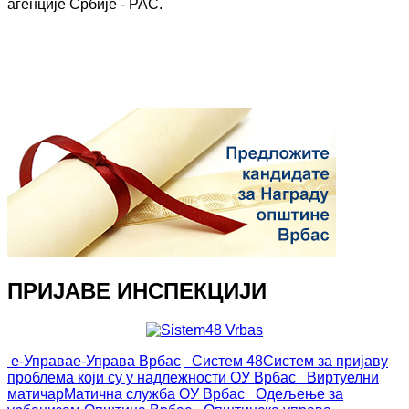
агенције Србије - РАС.
ПРИЈАВЕ ИНСПЕКЦИЈИ
е-Управа
е-Управа Врбас
Систем 48
Систем за пријаву
проблема који су у надлежности ОУ Врбас
Виртуелни
матичар
Матична служба ОУ Врбас
Одељење за