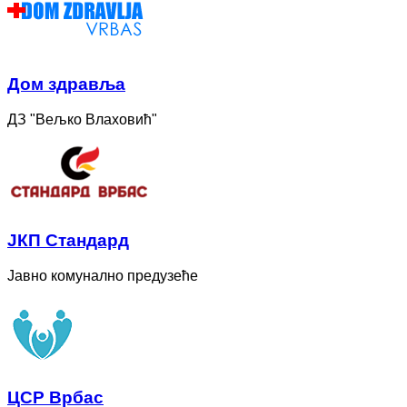
Дом здравља
ДЗ "Вељко Влаховић"
ЈКП Стандард
Јавно комунално предузеће
ЦСР Врбас