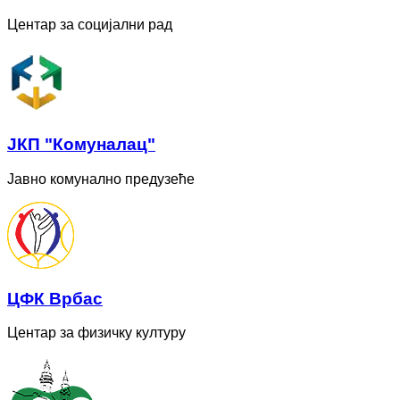
Центар за социјални рад
ЈКП "Комуналац"
Јавно комунално предузеће
ЦФК Врбас
Центар за физичку културу