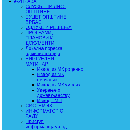
e-УПРАВА
СЛУЖБЕНИ ЛИСТ
ОПШТИНЕ
БУЏЕТ ОПШТИНЕ
ВРБАС
ОДЛУКЕ И РЕШЕЊА
ПРОГРАМИ,
ПЛАНОВИ И
ДОКУМЕНТИ
Локална пореска
администрација
ВИРТУЕЛНИ
МАТИЧАР
Извод из МК рођених
Извод из МК
венчаних
Извод из МК умрлих
Уверење о
држављанству
Извод ТМП
СИСТЕМ 48
ИНФОРМАТОР О
РАДУ
Приступ
информацијама од