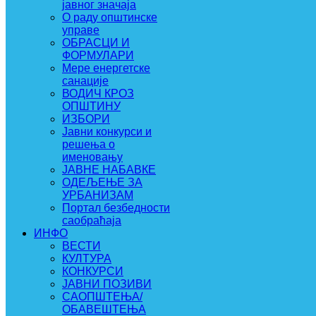
јавног значаја
О раду општинске
управе
ОБРАСЦИ И
ФОРМУЛАРИ
Мере енергетске
санације
ВОДИЧ КРОЗ
ОПШТИНУ
ИЗБОРИ
Јавни конкурси и
решења о
именовању
ЈАВНЕ НАБАВКЕ
ОДЕЉЕЊЕ ЗА
УРБАНИЗАМ
Портал безбедности
саобраћаја
ИНФО
ВЕСТИ
КУЛТУРА
КОНКУРСИ
ЈАВНИ ПОЗИВИ
САОПШТЕЊА/
ОБАВЕШТЕЊА