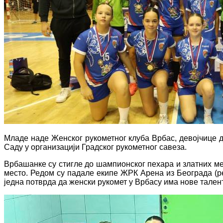
Младе наде Женског рукометног клуба Врбас, девојчице до
Саду у организацији Градског рукометног савеза.
Врбашанке су стигле до шампионског пехара и златних ме
место. Редом су падале екипе ЖРК Арена из Београда (ре
једна потврда да женски рукомет у Врбасу има нове талент