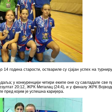
 14 година старости, оствариле су сјајан успех на турниру
даља; у конкуренцији четири екипе оне су савладале све 
зултат 20:12, ЖРК Металац (24:4), и у финалу ЖРК Војводи
е пред којим је успешна каријера.