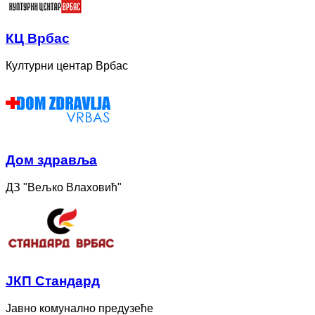
КЦ Врбас
Културни центар Врбас
Дом здравља
ДЗ "Вељко Влаховић"
ЈКП Стандард
Јавно комунално предузеће