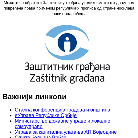
Можете се обратити Заштитнику грађана уколико сматрате да су вам
повређена права применом републичких прописа од стране носилаца
јавних овлашћења
Важнији линкови
Стална конференција градова и општина
еУправа Републике Србије
Министарство државне управе и локалне
самоуправе
Управа за капитална улагања АП Војводине
Општа болница Врбас