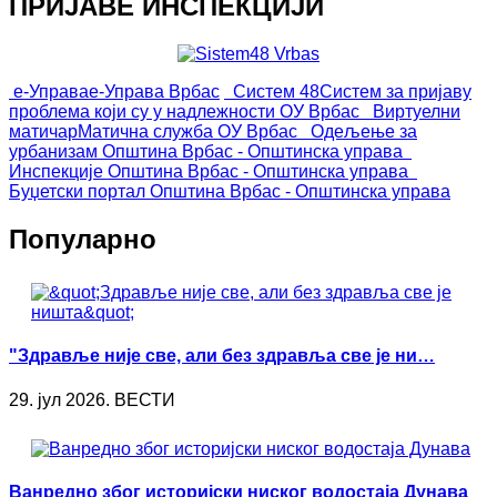
ПРИЈАВЕ ИНСПЕКЦИЈИ
е-Управа
е-Управа Врбас
Систем 48
Систем за пријаву
проблема који су у надлежности ОУ Врбас
Виртуелни
матичар
Матична служба ОУ Врбас
Одељење за
урбанизам
Општина Врбас - Општинска управа
Инспекције
Општина Врбас - Општинска управа
Буџетски портал
Општина Врбас - Општинска управа
Популарно
"Здравље није све, али без здравља све је ни…
29. јул 2026. ВЕСТИ
Ванредно због историјски ниског водостаја Дунава