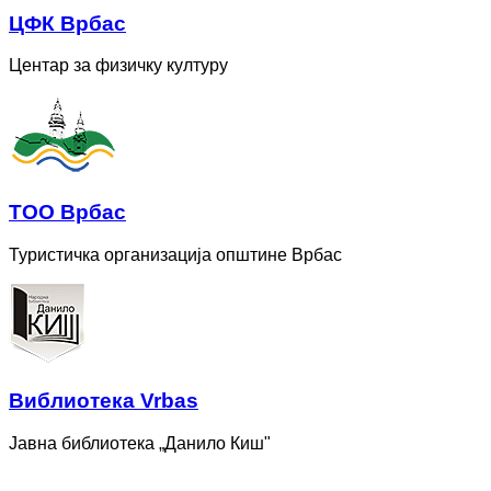
ЦФК Врбас
Центар за физичку културу
ТОО Врбас
Туристичка организација општине Врбас
Bиблиотека Vrbas
Јавна библиотека „Данило Киш"