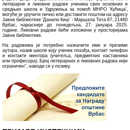
литерарне и ликовне радове ученика свих основних и
средњих школа и Удружења за помоћ МНРО 'Кућица',
могуће је уручити лично или доставити поштом на адресу
Јавне библиотеке 'Данило Киш' - Маршала Тита 87, 21460
Врбас,
најкасније до понедељка, 27. јануара 2025.
године
. Ликовни радови биће изложени у просторијама
Јавне библиотеке.
На радовима је потребно назначити име и презиме
аутора, назив школе коју ученик похађа, контакт телефон
и контакте ментора (учитеља, предметних наставника
или професора). Број литерарних и ликовних радова није
ограничен", наводи се у позиву.