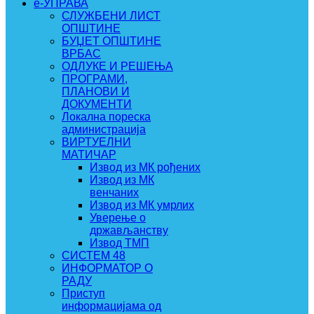
e-УПРАВА
СЛУЖБЕНИ ЛИСТ
ОПШТИНЕ
БУЏЕТ ОПШТИНЕ
ВРБАС
ОДЛУКЕ И РЕШЕЊА
ПРОГРАМИ,
ПЛАНОВИ И
ДОКУМЕНТИ
Локална пореска
администрација
ВИРТУЕЛНИ
МАТИЧАР
Извод из МК рођених
Извод из МК
венчаних
Извод из МК умрлих
Уверење о
држављанству
Извод ТМП
СИСТЕМ 48
ИНФОРМАТОР О
РАДУ
Приступ
информацијама од