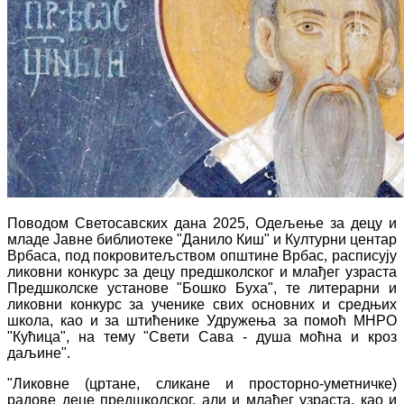
Поводом Светосавских дана 2025, Одељење за децу и
младе Јавне библиотеке "Данило Киш" и Културни центар
Врбаса, под покровитељством општине Врбас, расписују
ликовни конкурс за децу предшколског и млађег узраста
Предшколске установе "Бошко Буха", те литерарни и
ликовни конкурс за ученике свих основних и средњих
школа, као и за штићенике Удружења за помоћ МНРО
"Кућица", на тему "Свети Сава - душа моћна и кроз
даљине".
"
Ликовне (цртане, сликане и просторно-уметничке)
радове деце предшколског, али и млађег узраста, као и