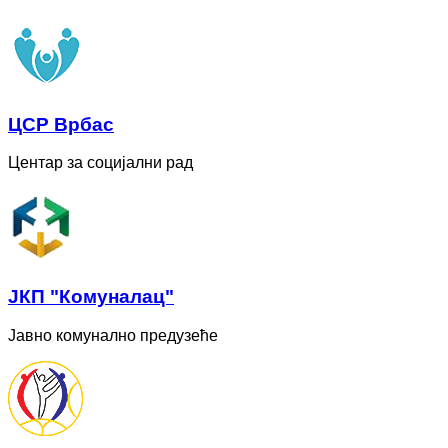
ЦСР Врбас
Центар за социјални рад
ЈКП "Комуналац"
Јавно комунално предузеће