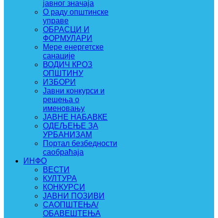
јавног значаја
О раду општинске
управе
ОБРАСЦИ И
ФОРМУЛАРИ
Мере енергетске
санације
ВОДИЧ КРОЗ
ОПШТИНУ
ИЗБОРИ
Јавни конкурси и
решења о
именовању
ЈАВНЕ НАБАВКЕ
ОДЕЉЕЊЕ ЗА
УРБАНИЗАМ
Портал безбедности
саобраћаја
ИНФО
ВЕСТИ
КУЛТУРА
КОНКУРСИ
ЈАВНИ ПОЗИВИ
САОПШТЕЊА/
ОБАВЕШТЕЊА