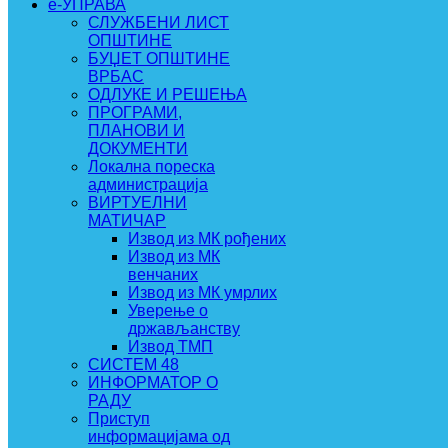
e-УПРАВА
СЛУЖБЕНИ ЛИСТ
ОПШТИНЕ
БУЏЕТ ОПШТИНЕ
ВРБАС
ОДЛУКЕ И РЕШЕЊА
ПРОГРАМИ,
ПЛАНОВИ И
ДОКУМЕНТИ
Локална пореска
администрација
ВИРТУЕЛНИ
МАТИЧАР
Извод из МК рођених
Извод из МК
венчаних
Извод из МК умрлих
Уверење о
држављанству
Извод ТМП
СИСТЕМ 48
ИНФОРМАТОР О
РАДУ
Приступ
информацијама од