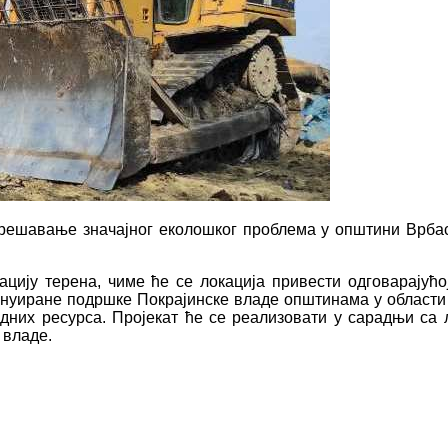
 решавање значајног еколошког проблема у општини Врбас
цију терена, чиме ће се локација привести одговарајућ
инуиране подршке Покрајинске владе општинама у области
них ресурса. Пројекат ће се реализовати у сарадњи са
е владе.