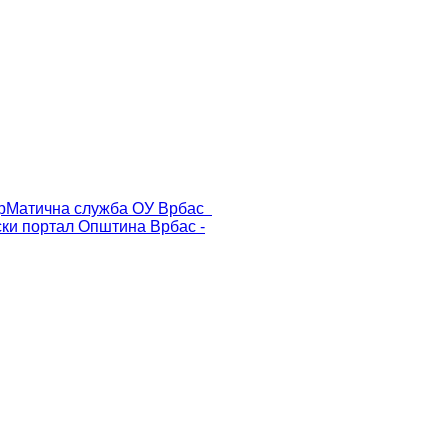
р
Матична служба ОУ Врбас
ски портал
Општина Врбас -