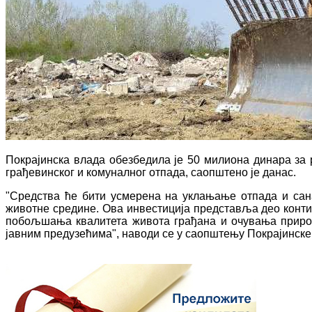
Покрајинска влада обезбедила је 50 милиона динара за
грађевинског и комуналног отпада, саопштено је данас.
"Средства ће бити усмерена на уклањање отпада и сана
животне средине. Ова инвестиција представља део конт
побољшања квалитета живота грађана и очувања природ
јавним предузећима", наводи се у саопштењу Покрајинск