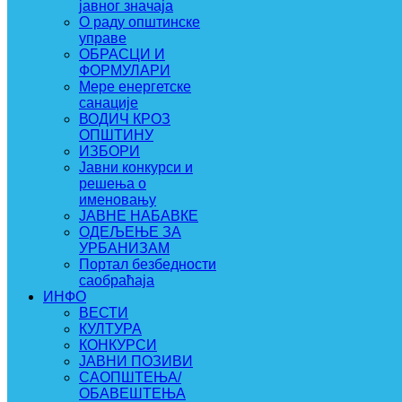
јавног значаја
О раду општинске
управе
ОБРАСЦИ И
ФОРМУЛАРИ
Мере енергетске
санације
ВОДИЧ КРОЗ
ОПШТИНУ
ИЗБОРИ
Јавни конкурси и
решења о
именовању
ЈАВНЕ НАБАВКЕ
ОДЕЉЕЊЕ ЗА
УРБАНИЗАМ
Портал безбедности
саобраћаја
ИНФО
ВЕСТИ
КУЛТУРА
КОНКУРСИ
ЈАВНИ ПОЗИВИ
САОПШТЕЊА/
ОБАВЕШТЕЊА