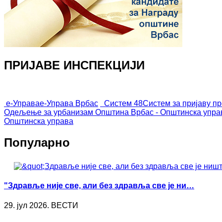
ПРИЈАВЕ ИНСПЕКЦИЈИ
е-Управа
е-Управа Врбас
Систем 48
Систем за пријаву п
Одељење за урбанизам
Општина Врбас - Општинска упра
Општинска управа
Популарно
"Здравље није све, али без здравља све је ни…
29. јул 2026. ВЕСТИ