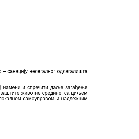
 – санацију нелегалног одлагалишта
ој намени и спречити даље загађење
 заштите животне средине, са циљем
 локалном самоуправом и надлежним