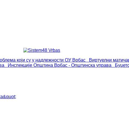
роблема који су у надлежности ОУ Врбас
Виртуелни матича
ва
Инспекције
Општина Врбас - Општинска управа
Буџет