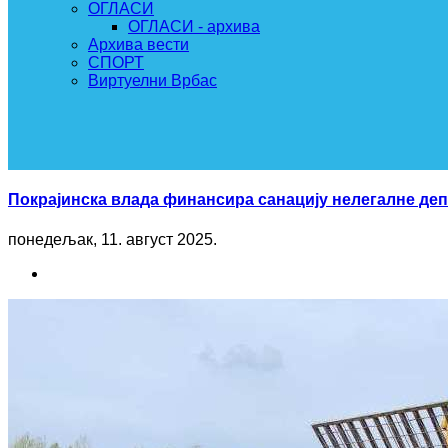
ОГЛАСИ
ОГЛАСИ - архива
Архива вести
СПОРТ
Виртуелни Врбас
Покрајинска влада финансира санацију нелегалне деп
понедељак, 11. август 2025.