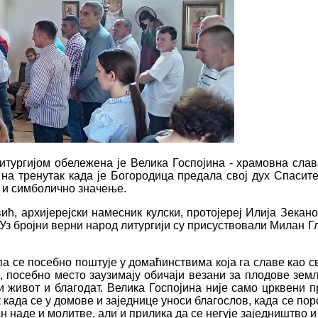
тургијом обележена је Велика Госпојина - храмовна слав
 на тренутак када је Богородица предала свој дух Спасите
о и симболично значење.
ћ, архијерејски намесник кулски, протојереј Илија Зекано
з бројни верни народ литургији су присуствовали Милан Г
а се посебно поштује у домаћинствима која га славе као сво
, посебно место заузимају обичаји везани за плодове зем
 живот и благодат. Велика Госпојина није само црквени пра
ада се у домове и заједнице уноси благослов, када се пор
ан наде и молитве, али и прилика да се негује заједништво 