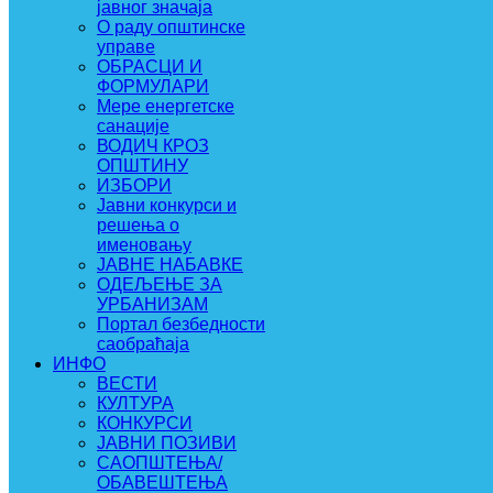
јавног значаја
О раду општинске
управе
ОБРАСЦИ И
ФОРМУЛАРИ
Мере енергетске
санације
ВОДИЧ КРОЗ
ОПШТИНУ
ИЗБОРИ
Јавни конкурси и
решења о
именовању
ЈАВНЕ НАБАВКЕ
ОДЕЉЕЊЕ ЗА
УРБАНИЗАМ
Портал безбедности
саобраћаја
ИНФО
ВЕСТИ
КУЛТУРА
КОНКУРСИ
ЈАВНИ ПОЗИВИ
САОПШТЕЊА/
ОБАВЕШТЕЊА