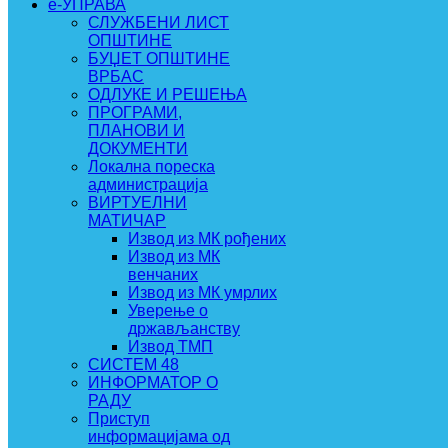
e-УПРАВА
СЛУЖБЕНИ ЛИСТ
ОПШТИНЕ
БУЏЕТ ОПШТИНЕ
ВРБАС
ОДЛУКЕ И РЕШЕЊА
ПРОГРАМИ,
ПЛАНОВИ И
ДОКУМЕНТИ
Локална пореска
администрација
ВИРТУЕЛНИ
МАТИЧАР
Извод из МК рођених
Извод из МК
венчаних
Извод из МК умрлих
Уверење о
држављанству
Извод ТМП
СИСТЕМ 48
ИНФОРМАТОР О
РАДУ
Приступ
информацијама од