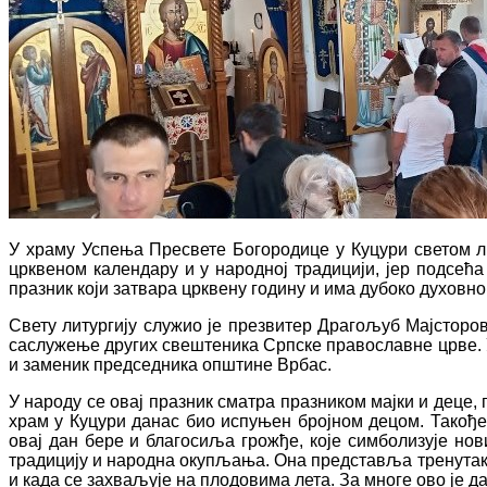
У храму Успења Пресвете Богородице у Куцури светом ли
црквеном календару и у народној традицији, јер подсећа
празник који затвара црквену годину и има дубоко духовн
Свету литургију служио је презвитер Драгољуб Мајсторови
саслужење других свештеника Српске православне црве. У
и заменик председника општине Врбас.
У народу се овај празник сматра празником мајки и деце, п
храм у Куцури данас био испуњен бројном децом. Такође
овај дан бере и благосиља грожђе, које симболизује нови
традицију и народна окупљања. Она представља тренутак к
и када се захваљује на плодовима лета. За многе ово је д