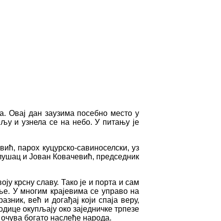
а. Овај дан заузима посебно место у
љу и узнела се на небо. У питању је
вић, парох куцурско-савиноселски, уз
лушац и Јован Ковачевић, председник
ју крсну славу. Тако је и порта и сам
ље. У многим крајевима се управо на
зник, већ и догађај који спаја веру,
одице окупљају око заједничке трпезе
и очува богато наслеђе народа.