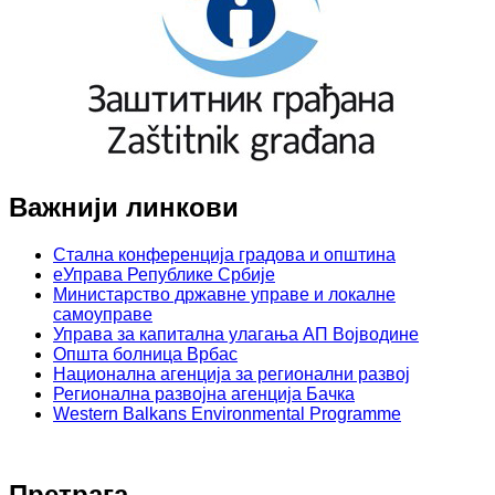
Важнији линкови
Стална конференција градова и општина
еУправа Републике Србије
Министарство државне управе и локалне
самоуправе
Управа за капитална улагања АП Војводине
Општа болница Врбас
Национална агенција за регионални развој
Регионална развојна агенција Бачка
Western Balkans Environmental Programme
Претрага