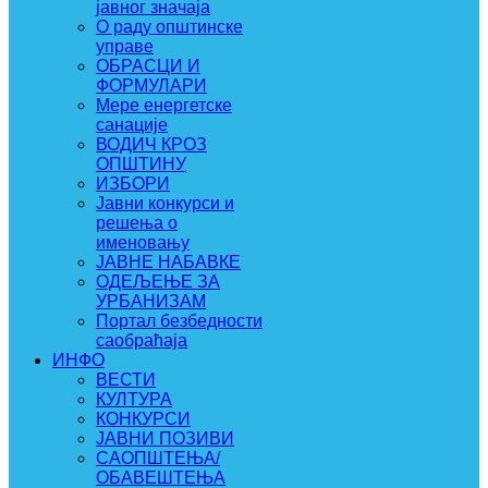
јавног значаја
О раду општинске
управе
ОБРАСЦИ И
ФОРМУЛАРИ
Мере енергетске
санације
ВОДИЧ КРОЗ
ОПШТИНУ
ИЗБОРИ
Јавни конкурси и
решења о
именовању
ЈАВНЕ НАБАВКЕ
ОДЕЉЕЊЕ ЗА
УРБАНИЗАМ
Портал безбедности
саобраћаја
ИНФО
ВЕСТИ
КУЛТУРА
КОНКУРСИ
ЈАВНИ ПОЗИВИ
САОПШТЕЊА/
ОБАВЕШТЕЊА