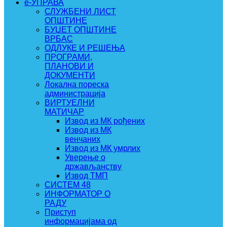
e-УПРАВА
СЛУЖБЕНИ ЛИСТ
ОПШТИНЕ
БУЏЕТ ОПШТИНЕ
ВРБАС
ОДЛУКЕ И РЕШЕЊА
ПРОГРАМИ,
ПЛАНОВИ И
ДОКУМЕНТИ
Локална пореска
администрација
ВИРТУЕЛНИ
МАТИЧАР
Извод из МК рођених
Извод из МК
венчаних
Извод из МК умрлих
Уверење о
држављанству
Извод ТМП
СИСТЕМ 48
ИНФОРМАТОР О
РАДУ
Приступ
информацијама од