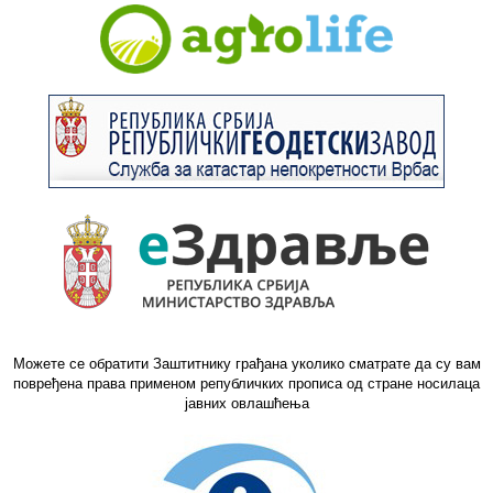
Можете се обратити Заштитнику грађана уколико сматрате да су вам
повређена права применом републичких прописа од стране носилаца
јавних овлашћења