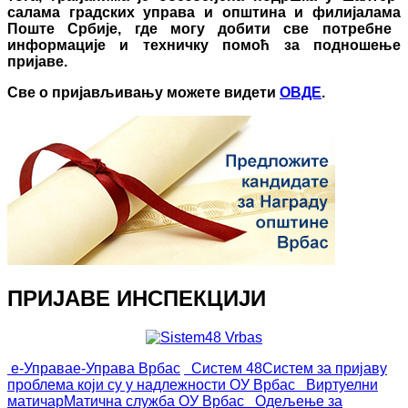
салама
градских управа и
општина и филијала
ма
Поште Србије, где могу добити све потребне
информације и техничку помоћ за подношење
пријаве.
Све о пријављивању можете видети
ОВДЕ
.
ПРИЈАВЕ ИНСПЕКЦИЈИ
е-Управа
е-Управа Врбас
Систем 48
Систем за пријаву
проблема који су у надлежности ОУ Врбас
Виртуелни
матичар
Матична служба ОУ Врбас
Одељење за