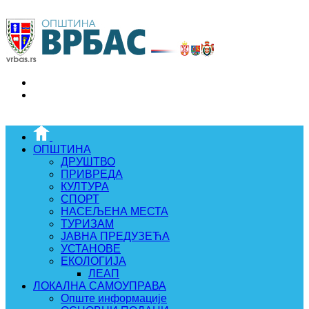
ОПШТИНА
ДРУШТВО
ПРИВРЕДА
КУЛТУРА
СПОРТ
НАСЕЉЕНА МЕСТА
ТУРИЗАМ
ЈАВНА ПРЕДУЗЕЋА
УСТАНОВЕ
ЕКОЛОГИЈА
ЛЕАП
ЛОКАЛНА САМОУПРАВА
Опште информације