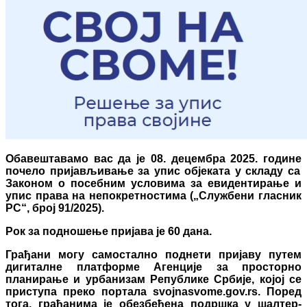
Обавештавамо вас да је 08. децембра
2025. године
почело пријављивање за упис објеката у складу са
Законом о посебним условима за евидентирање и
упис права на непокретностима
(„Службени гласник
РС“, број 91/2025).
Рок за подношење пријава је
60 дана.
Грађани могу самостално поднети пријаву путем
дигиталне платформе Агенције за просторно
планирање и урбанизам
Републике Србије
, којој се
приступа преко портала svojnasvome.gov.rs. Поред
тога, грађанима је обезбеђена подршка у шалтер-