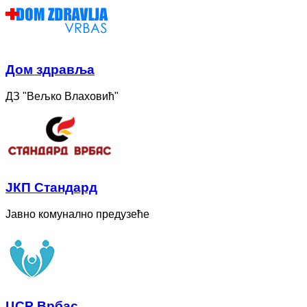
Дом здравља
ДЗ "Вељко Влаховић"
ЈКП Стандард
Јавно комунално предузеће
ЦСР Врбас