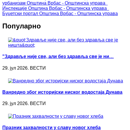
урбанизам
Општина Врбас - Општинска управа
Инспекције
Општина Врбас - Општинска управа
Буџетски портал
Општина Врбас - Општинска управа
Популарно
"Здравље није све, али без здравља све је ни…
29. јул 2026. ВЕСТИ
Ванредно због историјски ниског водостаја Дунава
29. јул 2026. ВЕСТИ
Празник захвалности у славу новог хлеба