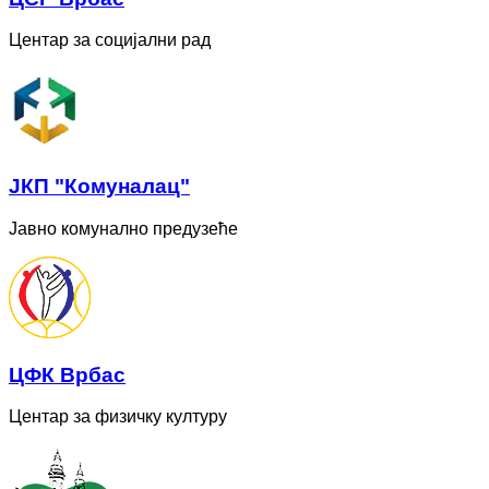
Центар за социјални рад
ЈКП "Комуналац"
Јавно комунално предузеће
ЦФК Врбас
Центар за физичку културу