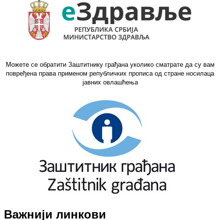
Можете се обратити Заштитнику грађана уколико сматрате да су вам
повређена права применом републичких прописа од стране носилаца
јавних овлашћења
Важнији линкови