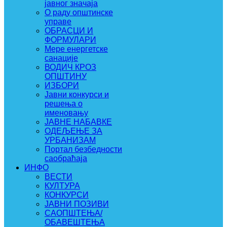
јавног значаја
О раду општинске
управе
ОБРАСЦИ И
ФОРМУЛАРИ
Мере енергетске
санације
ВОДИЧ КРОЗ
ОПШТИНУ
ИЗБОРИ
Јавни конкурси и
решења о
именовању
ЈАВНЕ НАБАВКЕ
ОДЕЉЕЊЕ ЗА
УРБАНИЗАМ
Портал безбедности
саобраћаја
ИНФО
ВЕСТИ
КУЛТУРА
КОНКУРСИ
ЈАВНИ ПОЗИВИ
САОПШТЕЊА/
ОБАВЕШТЕЊА