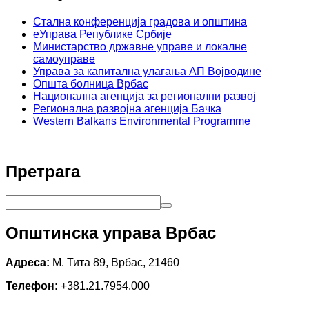
Стална конференција градова и општина
еУправа Републике Србије
Министарство државне управе и локалне
самоуправе
Управа за капитална улагања АП Војводине
Општа болница Врбас
Национална агенција за регионални развој
Регионална развојна агенција Бачка
Western Balkans Environmental Programme
Претрага
Општинска управа Врбас
Адреса:
М. Тита 89, Врбас, 21460
Телефон:
+381.21.7954.000