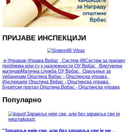
ПРИЈАВЕ ИНСПЕКЦИЈИ
е-Управа
е-Управа Врбас
Систем 48
Систем за пријаву
проблема који су у надлежности ОУ Врбас
Виртуелни
матичар
Матична служба ОУ Врбас
Одељење за
урбанизам
Општина Врбас - Општинска управа
Инспекције
Општина Врбас - Општинска управа
Буџетски портал
Општина Врбас - Општинска управа
Популарно
"Здравље није све, али без здравља све је ни…