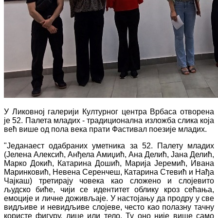
У Ликовној галерији Културног центра Врбаса отворена
је 52. Палета младих - традиционална изложба слика која
већ више од пола века прати Фастивал поезије младих.
"Једанаест одабраних уметника за 52. Палету младих
(Јелена Алексић, Анђела Амиџић, Ана Делић, Јана Делић,
Марко Докић, Катарина Дошић, Марија Јеремић, Ивана
Маринковић, Невена Серенчеш, Катарина Стевић и Нађа
Чајкаш) третирају човека као сложено и слојевито
људско биће, чији се идентитет облику кроз сећања,
емоције и личне доживљаје. У настојању да продру у све
видљиве и невидљиве слојеве, често као полазну тачну
користе фигуру, лице или тело. Ту оно није више само