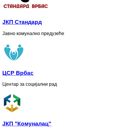
ЈКП Стандард
Јавно комунално предузеће
ЦСР Врбас
Центар за социјални рад
ЈКП "Комуналац"