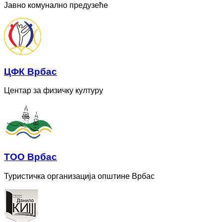
Јавно комунално предузеће
ЦФК Врбас
Центар за физичку културу
ТОО Врбас
Туристичка организација општине Врбас