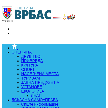
ОПШТИНА
ДРУШТВО
ПРИВРЕДА
КУЛТУРА
СПОРТ
НАСЕЉЕНА МЕСТА
ТУРИЗАМ
ЈАВНА ПРЕДУЗЕЋА
УСТАНОВЕ
ЕКОЛОГИЈА
ЛЕАП
ЛОКАЛНА САМОУПРАВА
Опште информације