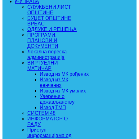
e-УПРАВА
СЛУЖБЕНИ ЛИСТ
ОПШТИНЕ
БУЏЕТ ОПШТИНЕ
ВРБАС
ОДЛУКЕ И РЕШЕЊА
ПРОГРАМИ,
ПЛАНОВИ И
ДОКУМЕНТИ
Локална пореска
администрација
ВИРТУЕЛНИ
МАТИЧАР
Извод из МК рођених
Извод из МК
венчаних
Извод из МК умрлих
Уверење о
држављанству
Извод ТМП
СИСТЕМ 48
ИНФОРМАТОР О
РАДУ
Приступ
информацијама од