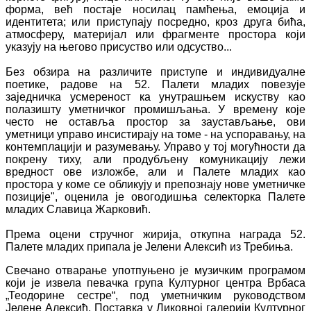
форма, већ постаје носилац памћења, емоција и
идентитета; или приступају посредно, кроз друга бића,
атмосферу, материјал или фрагменте простора који
указују на његово присуство или одсуство...
Без обзира на различите приступе и индивидуалне
поетике, радове на 52. Палети младих повезује
заједничка усмереност ка унутрашњем искуству као
полазишту уметничког промишљања. У времену које
често не оставља простор за заустављање, ови
уметници управо инсистирају на томе - на успоравању, на
контемплацији и разумевању. Управо у тој могућности да
покрену тиху, али продубљену комуникацију лежи
вредност ове изложбе, али и Палете младих као
простора у коме се обликују и препознају нове уметничке
позиције", оценила је овогодишња селекторка Палете
младих Славица Жарковић.
Према оцени стручног жирија, откупна награда 52.
Палете младих припала је Јелени Алексић из Требиња.
Свечано отварање употпуњено је музичким програмом
који је извела певачка група Културног центра Врбаса
„Теодорине сестре“, под уметничким руководством
Јелене Алексић. Поставка у Ликовној галерији Културног