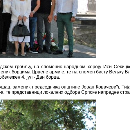
ском гробљу, на споменик народном хероју Иси Секицк
оменик борцима Црвене армије, те на спомен бисту Вељку 
бележен 4. јул - Дан борца.
шац, заменик председника општине Јован Ковачевић, Тиј
, те представници локалних одбора Српске напредне стран