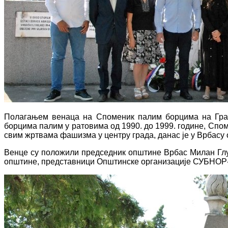
Полагањем венаца на Споменик палим борцима на Град
борцима палим у ратовима од 1990. до 1999. године, Сп
свим жртвама фашизма у центру града, данас је у Врбасу о
Венце су положили председник општине Врбас Милан Глу
општине, представници Општинске организације СУБНОР-а