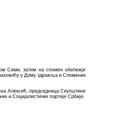
ом Сими, затим на спомен обележје
Влаховићу у Дому здравља и Споменик
ана Алексић, председница Скупштине
ке и Социјалистичке партије Србије.