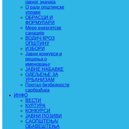
јавног значаја
О раду општинске
управе
ОБРАСЦИ И
ФОРМУЛАРИ
Мере енергетске
санације
ВОДИЧ КРОЗ
ОПШТИНУ
ИЗБОРИ
Јавни конкурси и
решења о
именовању
ЈАВНЕ НАБАВКЕ
ОДЕЉЕЊЕ ЗА
УРБАНИЗАМ
Портал безбедности
саобраћаја
ИНФО
ВЕСТИ
КУЛТУРА
КОНКУРСИ
ЈАВНИ ПОЗИВИ
САОПШТЕЊА/
ОБАВЕШТЕЊА