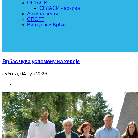
ОГЛАСИ
ОГЛАСИ - архива
Архива вести
СПОРТ
Виртуелни Врбас
Врбас чува успомену на хероје
субота, 04. јул 2026.