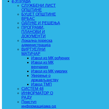
e-УПРАВА
СЛУЖБЕНИ ЛИСТ
ОПШТИНЕ
БУЏЕТ ОПШТИНЕ
ВРБАС
ОДЛУКЕ И РЕШЕЊА
ПРОГРАМИ,
ПЛАНОВИ И
ДОКУМЕНТИ
Локална пореска
администрација
ВИРТУЕЛНИ
МАТИЧАР
Извод из МК рођених
Извод из МК
венчаних
Извод из МК умрлих
Уверење о
држављанству
Извод ТМП
СИСТЕМ 48
ИНФОРМАТОР О
РАДУ
Приступ
информацијама од