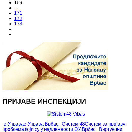
169
...
171
172
173
ПРИЈАВЕ ИНСПЕКЦИЈИ
е-Управа
е-Управа Врбас
Систем 48
Систем за пријаву
проблема који су у надлежности ОУ Врбас
Виртуелни