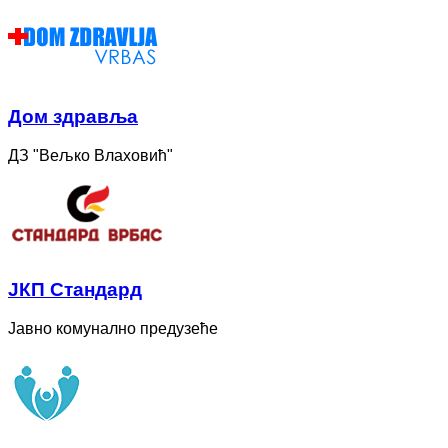
Дом здравља
ДЗ "Вељко Влаховић"
ЈКП Стандард
Јавно комунално предузеће