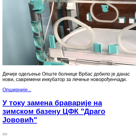
Дечије одељење Опште болнице Врбас добило је данас
нови, савремени инкубатор за лечење новорођенчади.
Опширније...
У току замена браварије на
зимском базену ЦФК "Драго
Јововић"