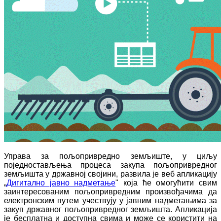
Управа за пољопривредно земљиште, у циљу
поједностављења процеса закупа пољопривредног
земљишта у државној својини, развила је веб апликацију
„
Дигитално јавно надметање
" која ће омогућити свим
заинтересованим пољопривредним произвођачима да
електронским путем учествују у јавним надметањима за
закуп државног пољопривредног земљишта. Апликација
је бесплатна и доступна свима и може се користити на