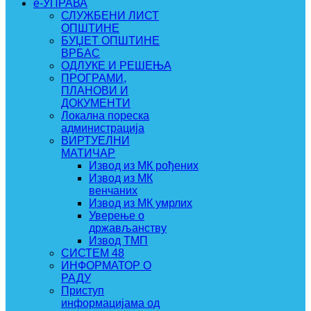
e-УПРАВА
СЛУЖБЕНИ ЛИСТ
ОПШТИНЕ
БУЏЕТ ОПШТИНЕ
ВРБАС
ОДЛУКЕ И РЕШЕЊА
ПРОГРАМИ,
ПЛАНОВИ И
ДОКУМЕНТИ
Локална пореска
администрација
ВИРТУЕЛНИ
МАТИЧАР
Извод из МК рођених
Извод из МК
венчаних
Извод из МК умрлих
Уверење о
држављанству
Извод ТМП
СИСТЕМ 48
ИНФОРМАТОР О
РАДУ
Приступ
информацијама од