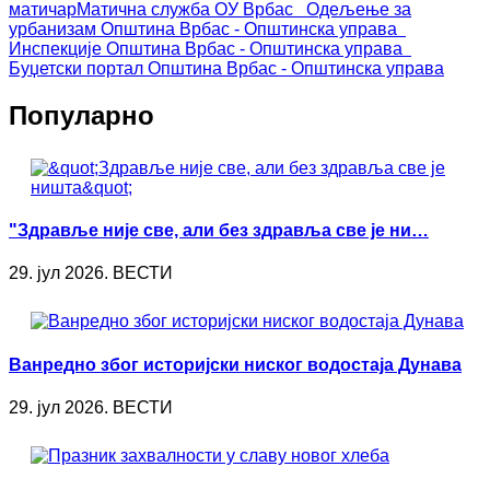
матичар
Матична служба ОУ Врбас
Одељење за
урбанизам
Општина Врбас - Општинска управа
Инспекције
Општина Врбас - Општинска управа
Буџетски портал
Општина Врбас - Општинска управа
Популарно
"Здравље није све, али без здравља све је ни…
29. јул 2026. ВЕСТИ
Ванредно због историјски ниског водостаја Дунава
29. јул 2026. ВЕСТИ