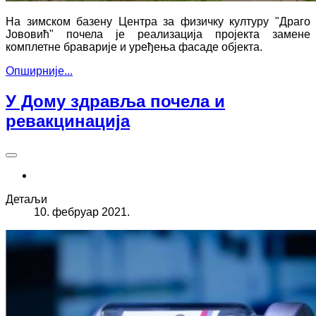
На зимском базену Центра за физичку културу "Драго
Јововић" почела је реализација пројекта замене
комплетне браварије и уређења фасаде објекта.
Опширније...
У Дому здравља почела и
ревакцинација
Детаљи
10. фебруар 2021.