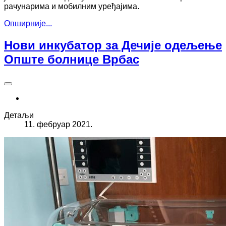
рачунарима и мобилним уређајима.
Опширније...
Нови инкубатор за Дечије одељење
Опште болнице Врбас
Детаљи
11. фебруар 2021.