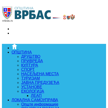
ОПШТИНА
ДРУШТВО
ПРИВРЕДА
КУЛТУРА
СПОРТ
НАСЕЉЕНА МЕСТА
ТУРИЗАМ
ЈАВНА ПРЕДУЗЕЋА
УСТАНОВЕ
ЕКОЛОГИЈА
ЛЕАП
ЛОКАЛНА САМОУПРАВА
Опште информације