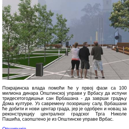
Покрајинска влада помоћи ће у првој фази са 100
милиона динара Општинској управи у Врбасу да испуни
тридесетогодишњи сан Врбашана - да заврши градњу
Дома културе. Уз савремену позоришну салу, Врбашани
ће добити и нови центар града, јер је одобрен и новац за
реконструкцију централног градског Трга Николе
Пашића, саопштено је из Општинске управе Врбас.
Опширније...