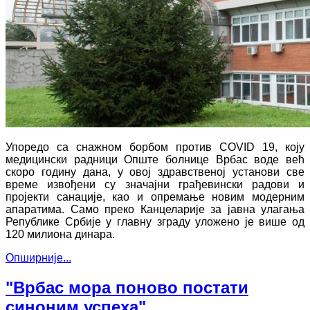
Упоредо са снажном борбом против COVID 19, коју
медицински радници Опште болнице Врбас воде већ
скоро годину дана, у овој здравственој установи све
време извођени су значајни грађевински радови и
пројекти санације, као и опремање новим модерним
апаратима. Само преко Канцеларије за јавна улагања
Републике Србије у главну зграду уложено је више од
120 милиона динара.
Опширније...
"Врбас мора поново постати
синоним успеха"