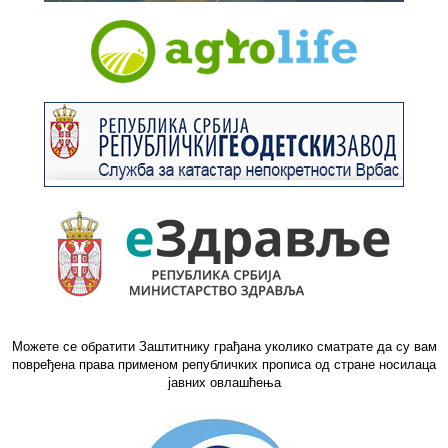
Можете се обратити Заштитнику грађана уколико сматрате да су вам
повређена права применом републичких прописа од стране носилаца
јавних овлашћења