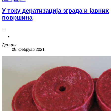
У току дератизација зграда и јавних
површина
Детаљи
08. фебруар 2021.