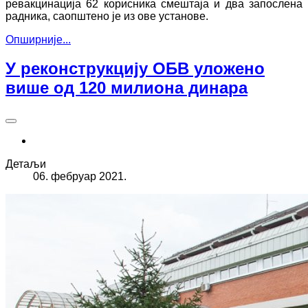
ревакцинација 62 корисника смештаја и два запослена
радника, саопштено је из ове установе.
Опширније...
У реконструкцију ОБВ уложено
више од 120 милиона динара
Детаљи
06. фебруар 2021.