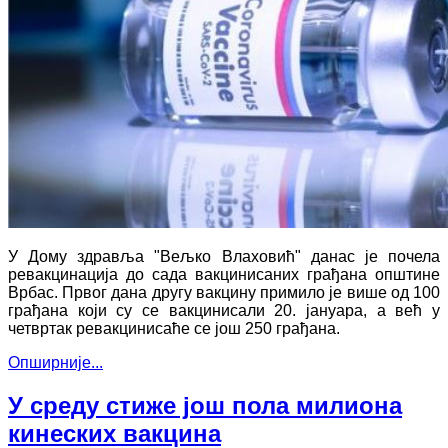
У Дому здравља "Вељко Влаховић" данас је почела
ревакцинација до сада вакцинисаних грађана општине
Врбас. Првог дана другу вакцину примило је више од 100
грађана који су се вакцинисали 20. јануара, а већ у
четвртак ревакцинисаће се још 250 грађана.
Опширније...
У среду стиже још пола милиона
кинеских вакцина