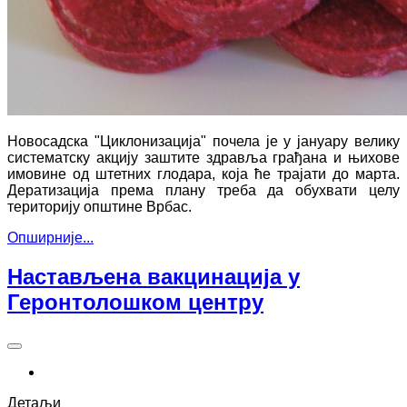
Новосадска "Циклонизација" почела је у јануару велику
систематску акцију заштите здравља грађана и њихове
имовине од штетних глодара, која ће трајати до марта.
Дератизација према плану треба да обухвати целу
територију општине Врбас.
Опширније...
Настављена вакцинација у
Геронтолошком центру
Детаљи