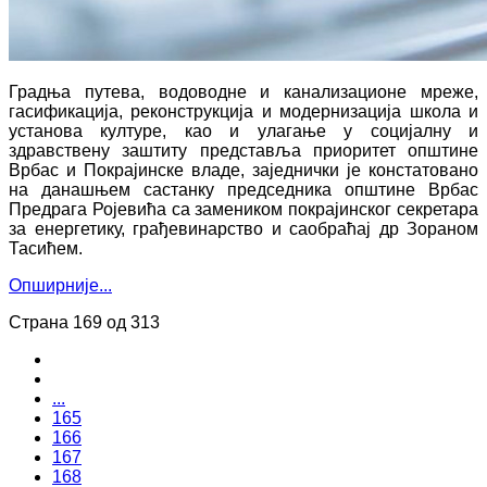
Градња путева, водоводне и канализационе мреже,
гасификација, реконструкција и модернизација школа и
установа културе, као и улагање у социјалну и
здравствену заштиту представља приоритет општине
Врбас и Покрајинске владе, заједнички је констатовано
на данашњем састанку председника општине Врбас
Предрага Ројевића са замеником покрајинског секретара
за енергетику, грађевинарство и саобраћај др Зораном
Тасићем.
Опширније...
Страна 169 од 313
...
165
166
167
168