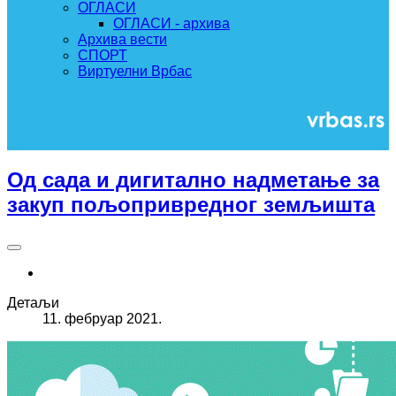
ОГЛАСИ
ОГЛАСИ - архива
Архива вести
СПОРТ
Виртуелни Врбас
Од сада и дигитално надметање за
закуп пољопривредног земљишта
Детаљи
11. фебруар 2021.