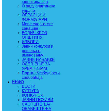
јавног значаја
О раду општинске
управе
ОБРАСЦИ И
ФОРМУЛАРИ
Мере енергетске
санације
ВОДИЧ КРОЗ
ОПШТИНУ
ИЗБОРИ
Јавни конкурси и
решења о
именовању
ЈАВНЕ НАБАВКЕ
ОДЕЉЕЊЕ ЗА
УРБАНИЗАМ
Портал безбедности
саобраћаја
ИНФО
ВЕСТИ
КУЛТУРА
КОНКУРСИ
ЈАВНИ ПОЗИВИ
САОПШТЕЊА/
ОБАВЕШТЕЊА