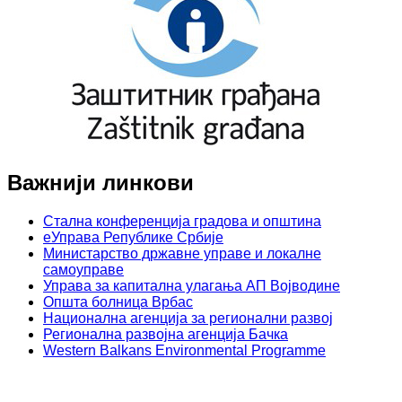
Важнији линкови
Стална конференција градова и општина
еУправа Републике Србије
Министарство државне управе и локалне
самоуправе
Управа за капитална улагања АП Војводине
Општа болница Врбас
Национална агенција за регионални развој
Регионална развојна агенција Бачка
Western Balkans Environmental Programme