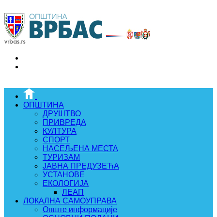
ОПШТИНА
ДРУШТВО
ПРИВРЕДА
КУЛТУРА
СПОРТ
НАСЕЉЕНА МЕСТА
ТУРИЗАМ
ЈАВНА ПРЕДУЗЕЋА
УСТАНОВЕ
ЕКОЛОГИЈА
ЛЕАП
ЛОКАЛНА САМОУПРАВА
Опште информације