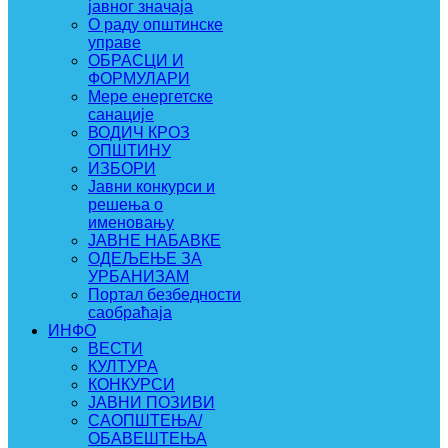
јавног значаја
О раду општинске
управе
ОБРАСЦИ И
ФОРМУЛАРИ
Мере енергетске
санације
ВОДИЧ КРОЗ
ОПШТИНУ
ИЗБОРИ
Јавни конкурси и
решења о
именовању
ЈАВНЕ НАБАВКЕ
ОДЕЉЕЊЕ ЗА
УРБАНИЗАМ
Портал безбедности
саобраћаја
ИНФО
ВЕСТИ
КУЛТУРА
КОНКУРСИ
ЈАВНИ ПОЗИВИ
САОПШТЕЊА/
ОБАВЕШТЕЊА