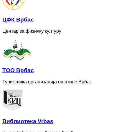
ЦФК Врбас
Центар за физичку културу
ТОО Врбас
Туристичка организација општине Врбас
Bиблиотека Vrbas