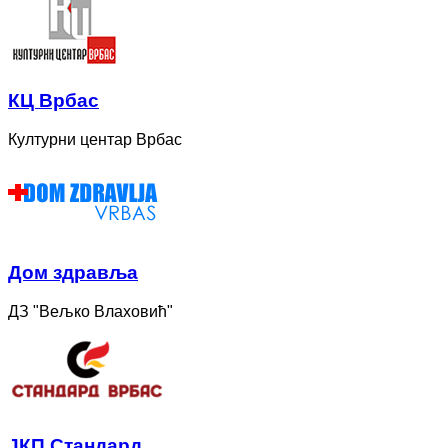
КЦ Врбас
Културни центар Врбас
Дом здравља
ДЗ "Вељко Влаховић"
ЈКП Стандард