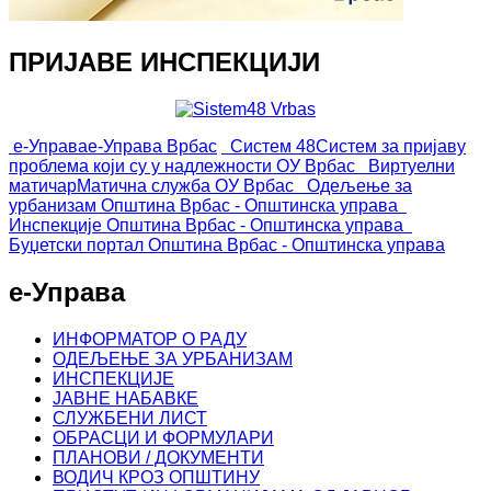
ПРИЈАВЕ ИНСПЕКЦИЈИ
е-Управа
е-Управа Врбас
Систем 48
Систем за пријаву
проблема који су у надлежности ОУ Врбас
Виртуелни
матичар
Матична служба ОУ Врбас
Одељење за
урбанизам
Општина Врбас - Општинска управа
Инспекције
Општина Врбас - Општинска управа
Буџетски портал
Општина Врбас - Општинска управа
е-Управа
ИНФОРМАТОР О РАДУ
ОДЕЉЕЊЕ ЗА УРБАНИЗАМ
ИНСПЕКЦИЈЕ
ЈАВНЕ НАБАВКЕ
СЛУЖБЕНИ ЛИСТ
ОБРАСЦИ И ФОРМУЛАРИ
ПЛАНОВИ / ДОКУМЕНТИ
ВОДИЧ КРОЗ ОПШТИНУ