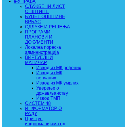
e-УПРАВА
СЛУЖБЕНИ ЛИСТ
ОПШТИНЕ
БУЏЕТ ОПШТИНЕ
ВРБАС
ОДЛУКЕ И РЕШЕЊА
ПРОГРАМИ,
ПЛАНОВИ И
ДОКУМЕНТИ
Локална пореска
администрација
ВИРТУЕЛНИ
МАТИЧАР
Извод из МК рођених
Извод из МК
венчаних
Извод из МК умрлих
Уверење о
држављанству
Извод ТМП
СИСТЕМ 48
ИНФОРМАТОР О
РАДУ
Приступ
информацијама од