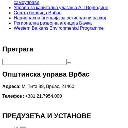
самоуправе
Управа за капитална улагања АП Војводине
Општа болница Врбас
Национална агенција за регионални развој
Регионална развојна агенција Бачка
Western Balkans Environmental Programme
Претрага
Општинска управа Врбас
Адреса:
М. Тита 89, Врбас, 21460
Телефон:
+381.21.7954.000
ПРЕДУЗЕЋА И УСТАНОВЕ