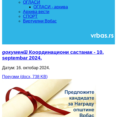
ОГЛАСИ
ОГЛАСИ - архива
Архива вести
СПОРТ
Виртуелни Врбас
документ
Координациони састанак - 10.
septembar 2024.
Датум: 16. октобар 2024.
Преузми
(
docx,
738 KB
)