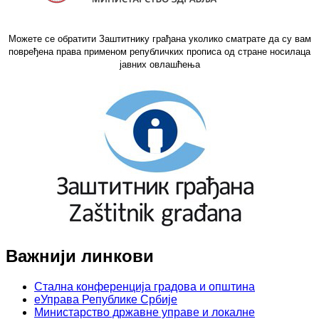
Можете се обратити Заштитнику грађана уколико сматрате да су вам
повређена права применом републичких прописа од стране носилаца
јавних овлашћења
Важнији линкови
Стална конференција градова и општина
еУправа Републике Србије
Министарство државне управе и локалне