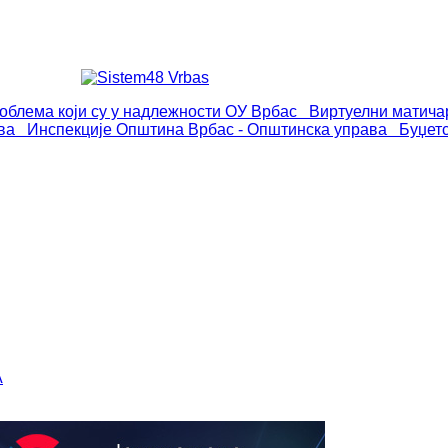
роблема који су у надлежности ОУ Врбас
Виртуелни матича
ва
Инспекције
Општина Врбас - Општинска управа
Буџет
А