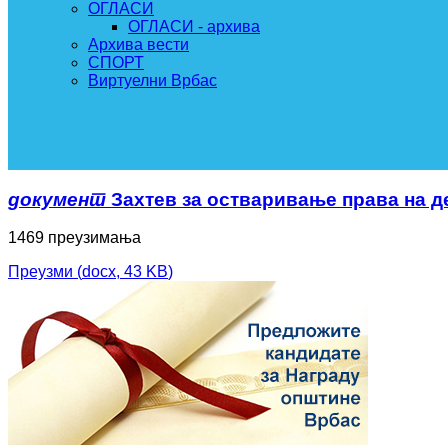
ОГЛАСИ
ОГЛАСИ - архива
Архива вести
СПОРТ
Виртуелни Врбас
документ
Захтев за остваривање права на д
1469 преузимања
Преузми
(
docx,
43 KB
)