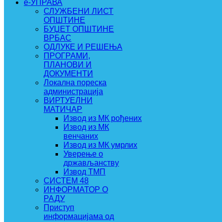
e-УПРАВА
СЛУЖБЕНИ ЛИСТ
ОПШТИНЕ
БУЏЕТ ОПШТИНЕ
ВРБАС
ОДЛУКЕ И РЕШЕЊА
ПРОГРАМИ,
ПЛАНОВИ И
ДОКУМЕНТИ
Локална пореска
администрација
ВИРТУЕЛНИ
МАТИЧАР
Извод из МК рођених
Извод из МК
венчаних
Извод из МК умрлих
Уверење о
држављанству
Извод ТМП
СИСТЕМ 48
ИНФОРМАТОР О
РАДУ
Приступ
информацијама од