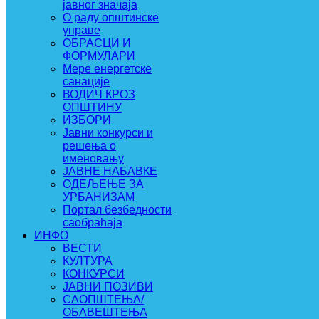
јавног значаја
О раду општинске
управе
ОБРАСЦИ И
ФОРМУЛАРИ
Мере енергетске
санације
ВОДИЧ КРОЗ
ОПШТИНУ
ИЗБОРИ
Јавни конкурси и
решења о
именовању
ЈАВНЕ НАБАВКЕ
ОДЕЉЕЊЕ ЗА
УРБАНИЗАМ
Портал безбедности
саобраћаја
ИНФО
ВЕСТИ
КУЛТУРА
КОНКУРСИ
ЈАВНИ ПОЗИВИ
САОПШТЕЊА/
ОБАВЕШТЕЊА