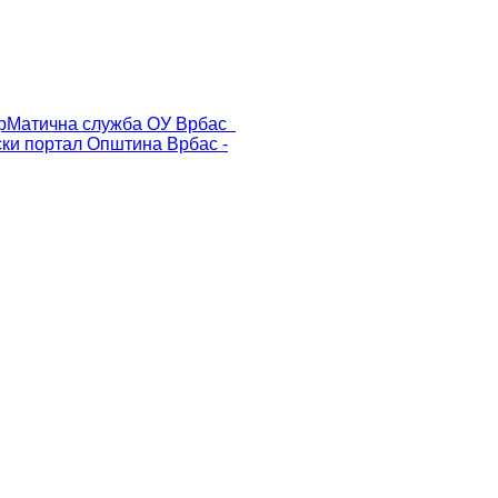
р
Матична служба ОУ Врбас
ски портал
Општина Врбас -