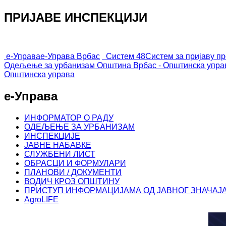
ПРИЈАВЕ ИНСПЕКЦИЈИ
е-Управа
е-Управа Врбас
Систем 48
Систем за пријаву п
Одељење за урбанизам
Општина Врбас - Општинска упра
Општинска управа
е-Управа
ИНФОРМАТОР О РАДУ
ОДЕЉЕЊЕ ЗА УРБАНИЗАМ
ИНСПЕКЦИЈЕ
ЈАВНЕ НАБАВКЕ
СЛУЖБЕНИ ЛИСТ
ОБРАСЦИ И ФОРМУЛАРИ
ПЛАНОВИ / ДОКУМЕНТИ
ВОДИЧ КРОЗ ОПШТИНУ
ПРИСТУП ИНФОРМАЦИЈАМА ОД ЈАВНОГ ЗНАЧАЈ
AgroLIFE