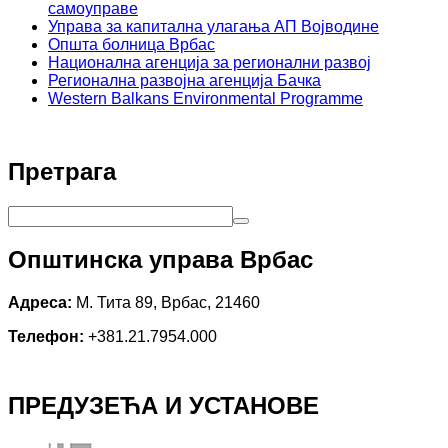
самоуправе
Управа за капитална улагања АП Војводине
Општа болница Врбас
Национална агенција за регионални развој
Регионална развојна агенција Бачка
Western Balkans Environmental Programme
Претрага
Општинска управа Врбас
Адреса:
М. Тита 89, Врбас, 21460
Телефон:
+381.21.7954.000
ПРЕДУЗЕЋА И УСТАНОВЕ