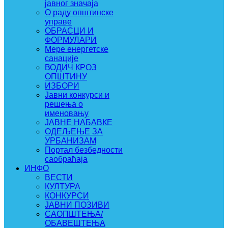
јавног значаја
О раду општинске
управе
ОБРАСЦИ И
ФОРМУЛАРИ
Мере енергетске
санације
ВОДИЧ КРОЗ
ОПШТИНУ
ИЗБОРИ
Јавни конкурси и
решења о
именовању
ЈАВНЕ НАБАВКЕ
ОДЕЉЕЊЕ ЗА
УРБАНИЗАМ
Портал безбедности
саобраћаја
ИНФО
ВЕСТИ
КУЛТУРА
КОНКУРСИ
ЈАВНИ ПОЗИВИ
САОПШТЕЊА/
ОБАВЕШТЕЊА