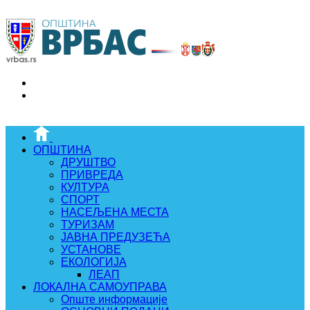
ОПШТИНА
ДРУШТВО
ПРИВРЕДА
КУЛТУРА
СПОРТ
НАСЕЉЕНА МЕСТА
ТУРИЗАМ
ЈАВНА ПРЕДУЗЕЋА
УСТАНОВЕ
ЕКОЛОГИЈА
ЛЕАП
ЛОКАЛНА САМОУПРАВА
Опште информације