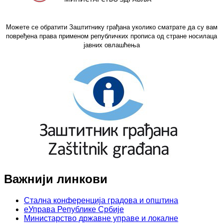
Можете се обратити Заштитнику грађана уколико сматрате да су вам
повређена права применом републичких прописа од стране носилаца
јавних овлашћења
Важнији линкови
Стална конференција градова и општина
еУправа Републике Србије
Министарство државне управе и локалне