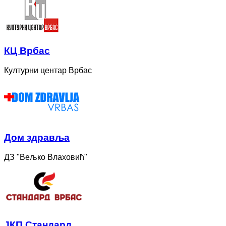
КЦ Врбас
Културни центар Врбас
Дом здравља
ДЗ "Вељко Влаховић"
ЈКП Стандард