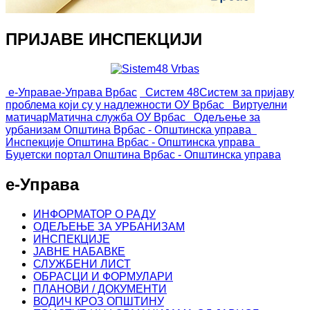
ПРИЈАВЕ ИНСПЕКЦИЈИ
е-Управа
е-Управа Врбас
Систем 48
Систем за пријаву
проблема који су у надлежности ОУ Врбас
Виртуелни
матичар
Матична служба ОУ Врбас
Одељење за
урбанизам
Општина Врбас - Општинска управа
Инспекције
Општина Врбас - Општинска управа
Буџетски портал
Општина Врбас - Општинска управа
е-Управа
ИНФОРМАТОР О РАДУ
ОДЕЉЕЊЕ ЗА УРБАНИЗАМ
ИНСПЕКЦИЈЕ
ЈАВНЕ НАБАВКЕ
СЛУЖБЕНИ ЛИСТ
ОБРАСЦИ И ФОРМУЛАРИ
ПЛАНОВИ / ДОКУМЕНТИ
ВОДИЧ КРОЗ ОПШТИНУ