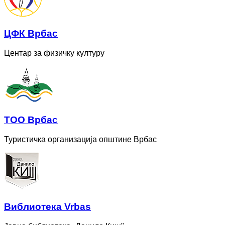
ЦФК Врбас
Центар за физичку културу
ТОО Врбас
Туристичка организација општине Врбас
Bиблиотека Vrbas