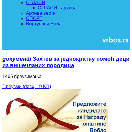
ОГЛАСИ
ОГЛАСИ - архива
Архива вести
СПОРТ
Виртуелни Врбас
документ
Захтев за једнократну помоћ деци
из вишечланих породица
1465 преузимања
Преузми
(
docx,
19 KB
)