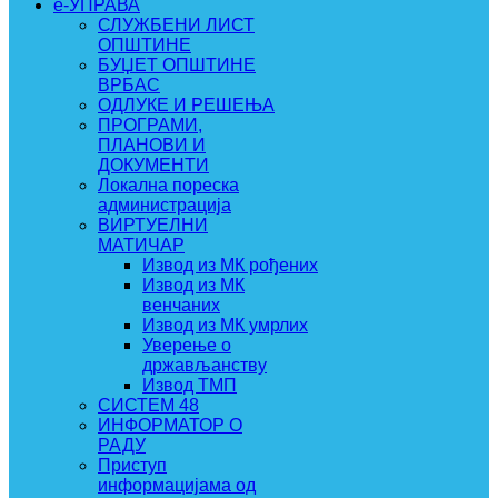
e-УПРАВА
СЛУЖБЕНИ ЛИСТ
ОПШТИНЕ
БУЏЕТ ОПШТИНЕ
ВРБАС
ОДЛУКЕ И РЕШЕЊА
ПРОГРАМИ,
ПЛАНОВИ И
ДОКУМЕНТИ
Локална пореска
администрација
ВИРТУЕЛНИ
МАТИЧАР
Извод из МК рођених
Извод из МК
венчаних
Извод из МК умрлих
Уверење о
држављанству
Извод ТМП
СИСТЕМ 48
ИНФОРМАТОР О
РАДУ
Приступ
информацијама од