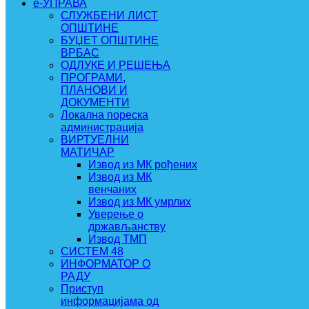
e-УПРАВА
СЛУЖБЕНИ ЛИСТ
ОПШТИНЕ
БУЏЕТ ОПШТИНЕ
ВРБАС
ОДЛУКЕ И РЕШЕЊА
ПРОГРАМИ,
ПЛАНОВИ И
ДОКУМЕНТИ
Локална пореска
администрација
ВИРТУЕЛНИ
МАТИЧАР
Извод из МК рођених
Извод из МК
венчаних
Извод из МК умрлих
Уверење о
држављанству
Извод ТМП
СИСТЕМ 48
ИНФОРМАТОР О
РАДУ
Приступ
информацијама од