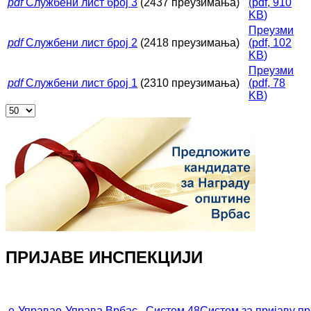
pdf
Службени лист број 3
(2437 преузимања)
(
pdf,
910
KB
)
Преузми
pdf
Службени лист број 2
(2418 преузимања)
(
pdf,
102
KB
)
Преузми
pdf
Службени лист број 1
(2310 преузимања)
(
pdf,
78
KB
)
ПРИЈАВЕ ИНСПЕКЦИЈИ
е-Управа
е-Управа Врбас
Систем 48
Систем за пријаву п