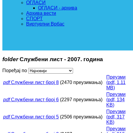
ОГЛАСИ
ОГЛАСИ - архива
Архива вести
СПОРТ
Виртуелни Врбас
folder
Службени лист - 2007. година
Поређај по
Преузми
pdf
Службени лист број 8
(2470 преузимања)
(
pdf,
1.11
MB
)
Преузми
pdf
Службени лист број 6
(2297 преузимања)
(
pdf,
134
KB
)
Преузми
pdf
Службени лист број 5
(2506 преузимања)
(
pdf,
317
KB
)
Преузми