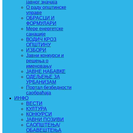
јавног значаја
О раду општинске
управе
ОБРАСЦИ И
ФОРМУЛАРИ
Мере енергетске
санације
ВОДИЧ КРОЗ
ОПШТИНУ
ИЗБОРИ
Јавни конкурси и
решења о
именовању
ЈАВНЕ НАБАВКЕ
ОДЕЉЕЊЕ ЗА
УРБАНИЗАМ
Портал безбедности
саобраћаја
ИНФО
ВЕСТИ
КУЛТУРА
КОНКУРСИ
ЈАВНИ ПОЗИВИ
САОПШТЕЊА/
ОБАВЕШТЕЊА