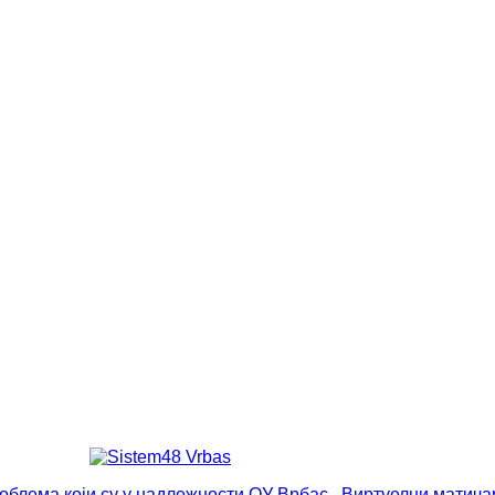
роблема који су у надлежности ОУ Врбас
Виртуелни матича