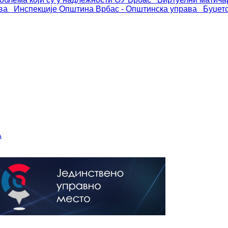
ва
Инспекције
Општина Врбас - Општинска управа
Буџет
А