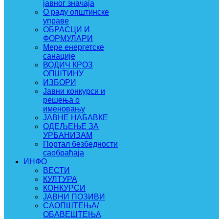
јавног значаја
О раду општинске
управе
ОБРАСЦИ И
ФОРМУЛАРИ
Мере енергетске
санације
ВОДИЧ КРОЗ
ОПШТИНУ
ИЗБОРИ
Јавни конкурси и
решења о
именовању
ЈАВНЕ НАБАВКЕ
ОДЕЉЕЊЕ ЗА
УРБАНИЗАМ
Портал безбедности
саобраћаја
ИНФО
ВЕСТИ
КУЛТУРА
КОНКУРСИ
ЈАВНИ ПОЗИВИ
САОПШТЕЊА/
ОБАВЕШТЕЊА