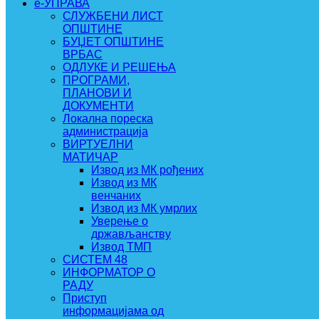
e-УПРАВА
СЛУЖБЕНИ ЛИСТ
ОПШТИНЕ
БУЏЕТ ОПШТИНЕ
ВРБАС
ОДЛУКЕ И РЕШЕЊА
ПРОГРАМИ,
ПЛАНОВИ И
ДОКУМЕНТИ
Локална пореска
администрација
ВИРТУЕЛНИ
МАТИЧАР
Извод из МК рођених
Извод из МК
венчаних
Извод из МК умрлих
Уверење о
држављанству
Извод ТМП
СИСТЕМ 48
ИНФОРМАТОР О
РАДУ
Приступ
информацијама од