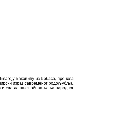
Благоју Баковићу из Врбаса, пренела
 лирски израз савременог родољубља,
ања и свагдашњег обнављања народног