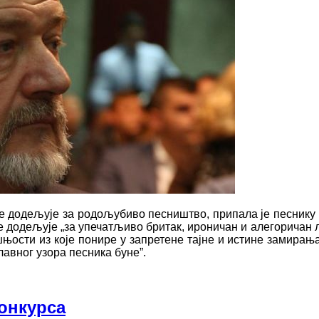
се додељује за родољубиво песништво, припала је песнику 
се додељује „за упечатљиво бритак, ироничан и алегоричан
дашњости из које понире у запретене тајне и истине замир
лавног узора песника буне”.
конкурса