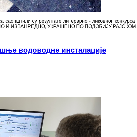
са саопштили су резултате литерарно - ликовног конкурс
О И ИЗВАНРЕДНО, УКРАШЕНО ПО ПОДОБИЈУ РАЈСКОМ 
ашње водоводне инсталације