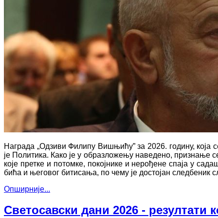
Награда „Одзиви Филипу Вишњићу” за 2026. годину, која 
је Политика. Како је у образложењу наведено, признање 
које претке и потомке, покојнике и нерођене спаја у са
бића и његовог битисања, по чему је достојан следбеник с
Опширније...
Светосавски дани 2026 - резултати 