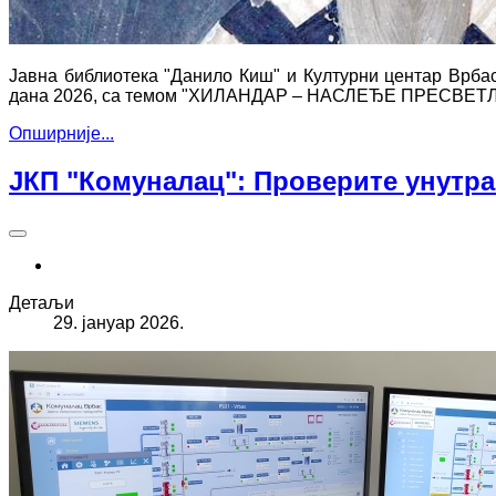
Јавна библиотека "Данило Киш" и Културни центар Врба
дана 2026, са темом "
ХИЛАНДАР – НАСЛЕЂЕ ПРЕСВЕТЛ
Опширније...
ЈКП "Комуналац": Проверите унутр
Детаљи
29. јануар 2026.