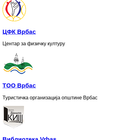
ЦФК Врбас
Центар за физичку културу
ТОО Врбас
Туристичка организација општине Врбас
Bиблиотека Vrbas