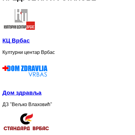
КЦ Врбас
Културни центар Врбас
Дом здравља
ДЗ "Вељко Влаховић"