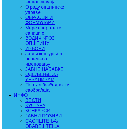
јавног значаја
О раду општинске
управе
ОБРАСЦИ И
ФОРМУЛАРИ
Мере енергетске
санације
ВОДИЧ КРОЗ
ОПШТИНУ
ИЗБОРИ
Јавни конкурси и
решења о
именовању
ЈАВНЕ НАБАВКЕ
ОДЕЉЕЊЕ ЗА
УРБАНИЗАМ
Портал безбедности
саобраћаја
ИНФО
ВЕСТИ
КУЛТУРА
КОНКУРСИ
ЈАВНИ ПОЗИВИ
САОПШТЕЊА/
ОБАВЕШТЕЊА