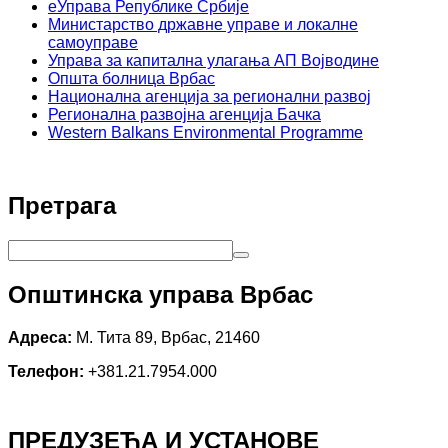
еУправа Републике Србије
Министарство државне управе и локалне
самоуправе
Управа за капитална улагања АП Војводине
Општа болница Врбас
Национална агенција за регионални развој
Регионална развојна агенција Бачка
Western Balkans Environmental Programme
Претрага
Општинска управа Врбас
Адреса:
М. Тита 89, Врбас, 21460
Телефон:
+381.21.7954.000
ПРЕДУЗЕЋА И УСТАНОВЕ