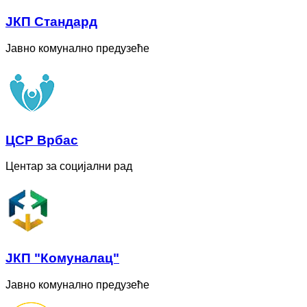
ЈКП Стандард
Јавно комунално предузеће
ЦСР Врбас
Центар за социјални рад
ЈКП "Комуналац"
Јавно комунално предузеће