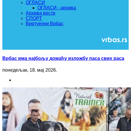
ОГЛАСИ
ОГЛАСИ - архива
Архива вести
СПОРТ
Виртуелни Врбас
Врбас има најбољу домаћу изложбу паса свих раса
понедељак, 18. мај 2026.