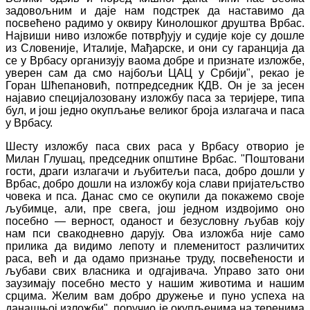
задовољним и даје нам подстрек да наставимо да
посвећено радимо у оквиру Кинолошког друштва Врбас.
Највиши ниво изложбе потврђују и судије које су дошле
из Словеније, Италије, Мађарске, и они су гаранција да
се у Врбасу организују ваома добре и признате изложбе,
уверен сам да смо најбољи ЦАЦ у Србији", рекао је
Горан Шћепановић, потпредседник КДВ. Он је за јесен
најавио специјалозовану изложбу паса за теријере, типа
бул, и још једно окупљање великог броја излагача и паса
у Врбасу.
Шесту изложбу паса свих раса у Врбасу отворио је
Милан Глушац, председник општине Врбас. "Поштовани
гости, драги излагачи и љубитељи паса, добро дошли у
Врбас, добро дошли на изложбу која слави пријатељство
човека и пса. Данас смо се окупили да покажемо своје
љубимце, али, пре свега, још једном издвојимо оно
посебно — верност, оданост и безусловну љубав коју
нам пси свакодневно дарују. Ова изложба није само
прилика да видимо лепоту и племенитост различитих
раса, већ и да одамо признање труду, посвећености и
љубави свих власника и одгајивача. Управо зато они
заузимају посебно место у нашим животима и нашим
срцима. Желим вам добро дружење и пуно успеха на
данашњој изложби", поручио је окупљенима на теренима