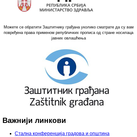
Можете се обратити Заштитнику грађана уколико сматрате да су вам
повређена права применом републичких прописа од стране носилаца
јавних овлашћења
Важнији линкови
Стална конференција градова и општина