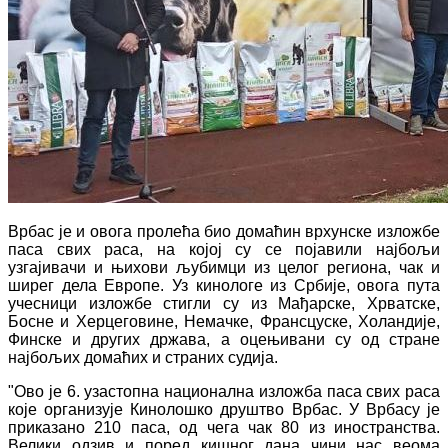
Врбас је и овога пролећа био домаћин врхунске изложбе
паса свих раса, на којој су се појавили најбољи
узгајивачи и њихови љубимци из целог региона, чак и
ширег дела Европе. Уз кинологе из Србије, овога пута
учесници изложбе стигли су из Мађарске, Хрватске,
Босне и Херцеговине, Немачке, Франсцуске, Холандије,
Финске и других држава, а оцењивани су од стране
најбољих домаћих и страних судија.
"Ово је 6. узастопна национална изложба паса свих раса
које организује Кинолошко друштво Врбас. У Врбасу је
приказано 210 паса, од чега чак 80 из иностранства.
Велики одзив и поред кишног дана чини нас веома