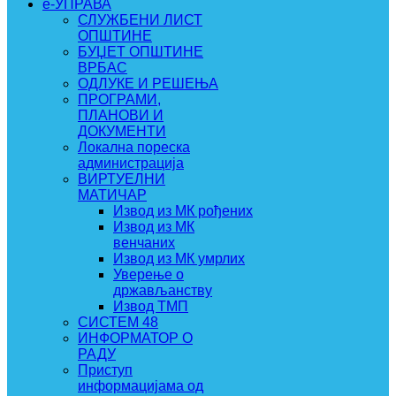
e-УПРАВА
СЛУЖБЕНИ ЛИСТ
ОПШТИНЕ
БУЏЕТ ОПШТИНЕ
ВРБАС
ОДЛУКЕ И РЕШЕЊА
ПРОГРАМИ,
ПЛАНОВИ И
ДОКУМЕНТИ
Локална пореска
администрација
ВИРТУЕЛНИ
МАТИЧАР
Извод из МК рођених
Извод из МК
венчаних
Извод из МК умрлих
Уверење о
држављанству
Извод ТМП
СИСТЕМ 48
ИНФОРМАТОР О
РАДУ
Приступ
информацијама од