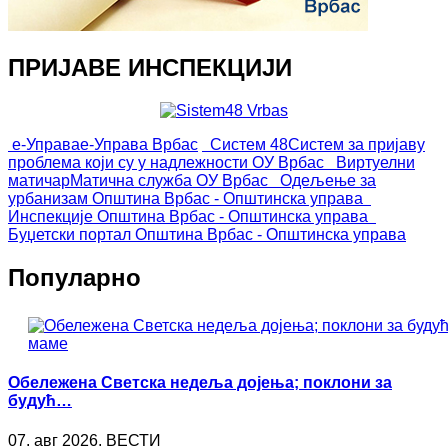
ПРИЈАВЕ ИНСПЕКЦИЈИ
е-Управа
е-Управа Врбас
Систем 48
Систем за пријаву
проблема који су у надлежности ОУ Врбас
Виртуелни
матичар
Матична служба ОУ Врбас
Одељење за
урбанизам
Општина Врбас - Општинска управа
Инспекције
Општина Врбас - Општинска управа
Буџетски портал
Општина Врбас - Општинска управа
Популарно
Обележена Светска недеља дојења; поклони за
будућ…
07. авг 2026. ВЕСТИ