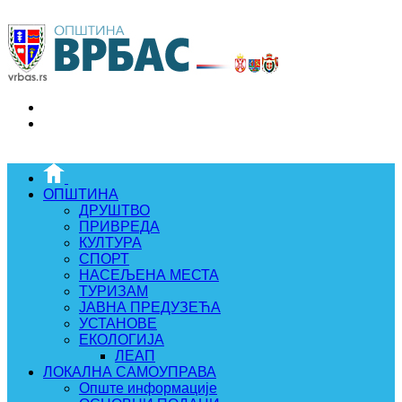
ОПШТИНА
ДРУШТВО
ПРИВРЕДА
КУЛТУРА
СПОРТ
НАСЕЉЕНА МЕСТА
ТУРИЗАМ
ЈАВНА ПРЕДУЗЕЋА
УСТАНОВЕ
ЕКОЛОГИЈА
ЛЕАП
ЛОКАЛНА САМОУПРАВА
Опште информације