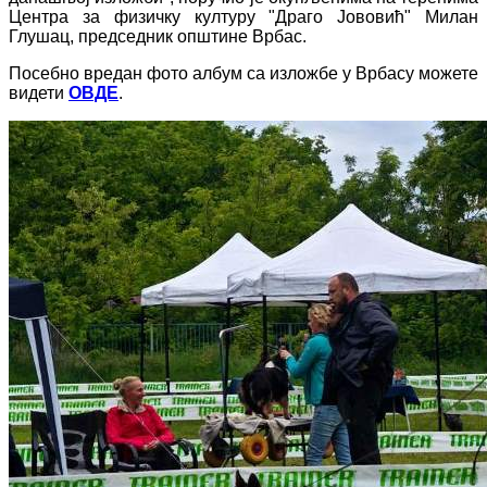
Центра за физичку културу "Драго Јововић" Милан
Глушац, председник општине Врбас.
Посебно вредан фото албум са изложбе у Врбасу можете
видети
ОВДЕ
.