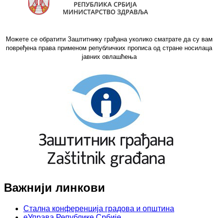
Можете се обратити Заштитнику грађана уколико сматрате да су вам
повређена права применом републичких прописа од стране носилаца
јавних овлашћења
Важнији линкови
Стална конференција градова и општина
еУправа Републике Србије