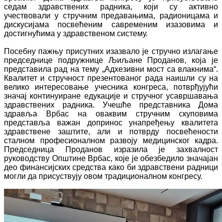
седам здравствених радника, који су активно
учествовали у стручним предавањима, радионицама и
дискусијама посвећеним савременим изазовима и
достигнућима у здравственом систему.
Посебну пажњу присутних изазвало је стручно излагање
председнице подружнице Љиљане Проданов, која је
представила рад на тему „Адхезивни мост са влакнима“.
Квалитет и стручност презентованог рада наишли су на
велико интересовање учесника конгреса, потврђујући
значај континуиране едукације и стручног усавршавања
здравствених радника. Учешће представника Дома
здравља Врбас на оваквим стручним скуповима
представља важан допринос унапређењу квалитета
здравствене заштите, али и потврду посвећености
сталном професионалном развоју медицинског кадра.
Председница Проданов изразила је захвалност
руководству Општине Врбас, које је обезбедило значајан
део финансијских средства како би здравствени радници
могли да присуствују овом традиционалном конгресу.