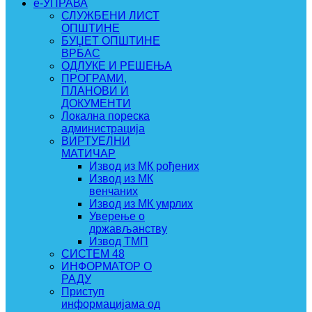
e-УПРАВА
СЛУЖБЕНИ ЛИСТ
ОПШТИНЕ
БУЏЕТ ОПШТИНЕ
ВРБАС
ОДЛУКЕ И РЕШЕЊА
ПРОГРАМИ,
ПЛАНОВИ И
ДОКУМЕНТИ
Локална пореска
администрација
ВИРТУЕЛНИ
МАТИЧАР
Извод из МК рођених
Извод из МК
венчаних
Извод из МК умрлих
Уверење о
држављанству
Извод ТМП
СИСТЕМ 48
ИНФОРМАТОР О
РАДУ
Приступ
информацијама од