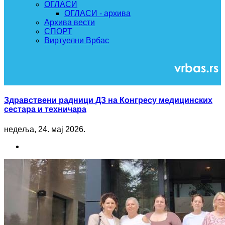
ОГЛАСИ
ОГЛАСИ - архива
Архива вести
СПОРТ
Виртуелни Врбас
Здравствени радници ДЗ на Конгресу медицинских
сестара и техничара
недеља, 24. мај 2026.