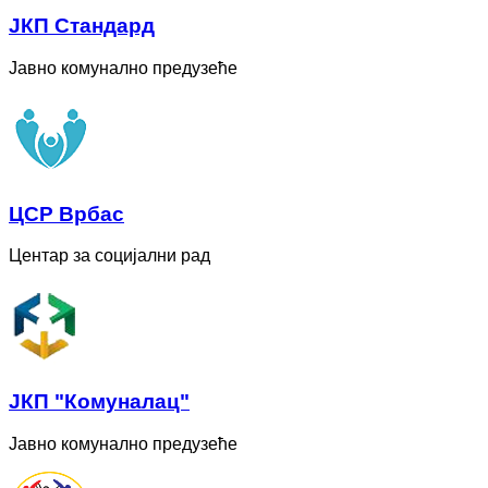
ЈКП Стандард
Јавно комунално предузеће
ЦСР Врбас
Центар за социјални рад
ЈКП "Комуналац"
Јавно комунално предузеће