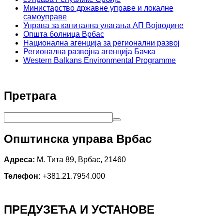
Министарство државне управе и локалне
самоуправе
Управа за капитална улагања АП Војводине
Општа болница Врбас
Национална агенција за регионални развој
Регионална развојна агенција Бачка
Western Balkans Environmental Programme
Претрага
Општинска управа Врбас
Адреса:
М. Тита 89, Врбас, 21460
Телефон:
+381.21.7954.000
ПРЕДУЗЕЋА И УСТАНОВЕ