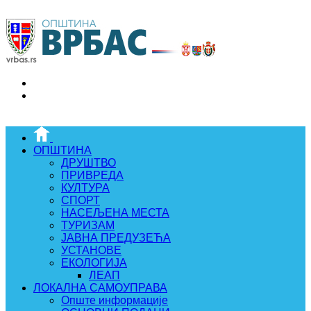
ОПШТИНА
ДРУШТВО
ПРИВРЕДА
КУЛТУРА
СПОРТ
НАСЕЉЕНА МЕСТА
ТУРИЗАМ
ЈАВНА ПРЕДУЗЕЋА
УСТАНОВЕ
ЕКОЛОГИЈА
ЛЕАП
ЛОКАЛНА САМОУПРАВА
Опште информације