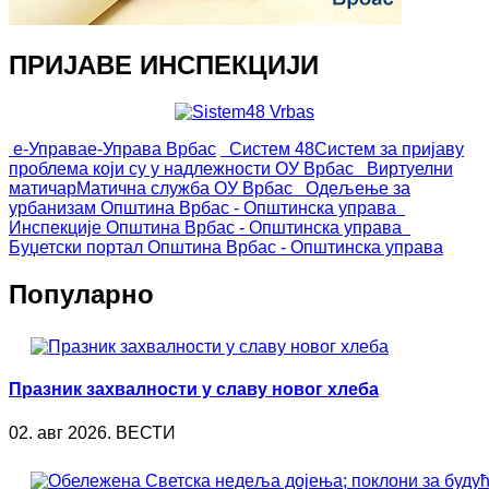
ПРИЈАВЕ ИНСПЕКЦИЈИ
е-Управа
е-Управа Врбас
Систем 48
Систем за пријаву
проблема који су у надлежности ОУ Врбас
Виртуелни
матичар
Матична служба ОУ Врбас
Одељење за
урбанизам
Општина Врбас - Општинска управа
Инспекције
Општина Врбас - Општинска управа
Буџетски портал
Општина Врбас - Општинска управа
Популарно
Празник захвалности у славу новог хлеба
02. авг 2026. ВЕСТИ