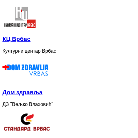
КЦ Врбас
Културни центар Врбас
Дом здравља
ДЗ "Вељко Влаховић"