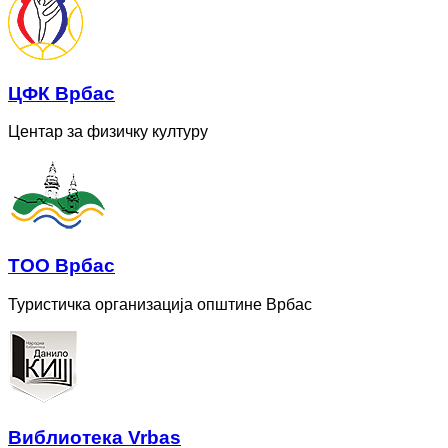
ЦФК Врбас
Центар за физичку културу
ТОО Врбас
Туристичка организација општине Врбас
Bиблиотека Vrbas