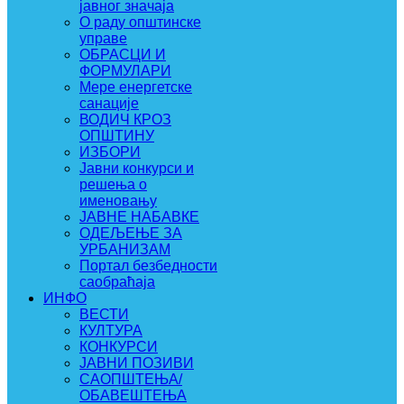
јавног значаја
О раду општинске
управе
ОБРАСЦИ И
ФОРМУЛАРИ
Мере енергетске
санације
ВОДИЧ КРОЗ
ОПШТИНУ
ИЗБОРИ
Јавни конкурси и
решења о
именовању
ЈАВНЕ НАБАВКЕ
ОДЕЉЕЊЕ ЗА
УРБАНИЗАМ
Портал безбедности
саобраћаја
ИНФО
ВЕСТИ
КУЛТУРА
КОНКУРСИ
ЈАВНИ ПОЗИВИ
САОПШТЕЊА/
ОБАВЕШТЕЊА