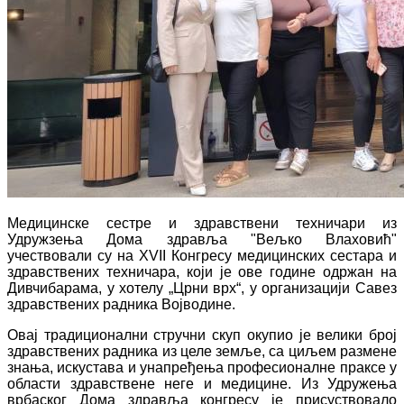
Медицинске сестре и здравствени техничари из
Удружзења Дома здравља "Вељко Влаховић"
учествовали су на XVII Конгресу медицинских сестара и
здравствених техничара, који је ове године одржан на
Дивчибарама, у хотелу „Црни врх“, у организацији Савез
здравствених радника Војводине.
Овај традиционални стручни скуп окупио је велики број
здравствених радника из целе земље, са циљем размене
знања, искустава и унапређења професионалне праксе у
области здравствене неге и медицине. Из Удружења
врбаског Дома здравља конгресу је присуствовало