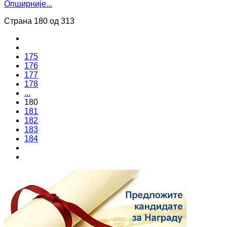
Опширније...
Страна 180 од 313
175
176
177
178
...
180
181
182
183
184