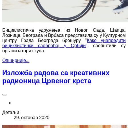
Бициклистичка удружења из Новог Сада, Шапца,
Лознице, Београда и Врбаса представила су у Културном
центру Града Београда брошуру "
Како унапредити
бициклистички саобраћај у Србији
", саопштили су
организатори скупа.
Опширније...
Изложба радова са креативних
радионица Црвеног крста
Детаљи
29. октобар 2020.