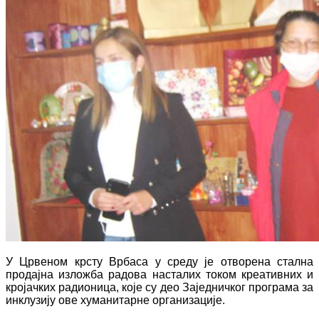
У Црвеном крсту Врбаса у среду је отворена стална
продајна изложба радова насталих током креативних и
кројачких радионица, које су део Заједничког програма за
инклузију ове хуманитарне организације.