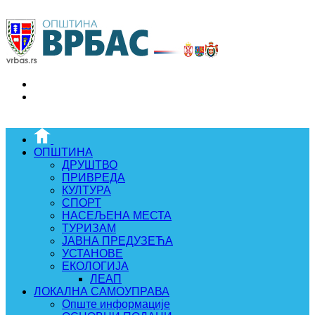
ОПШТИНА
ДРУШТВО
ПРИВРЕДА
КУЛТУРА
СПОРТ
НАСЕЉЕНА МЕСТА
ТУРИЗАМ
ЈАВНА ПРЕДУЗЕЋА
УСТАНОВЕ
ЕКОЛОГИЈА
ЛЕАП
ЛОКАЛНА САМОУПРАВА
Опште информације