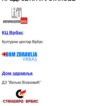
КЦ Врбас
Културни центар Врбас
Дом здравља
ДЗ "Вељко Влаховић"