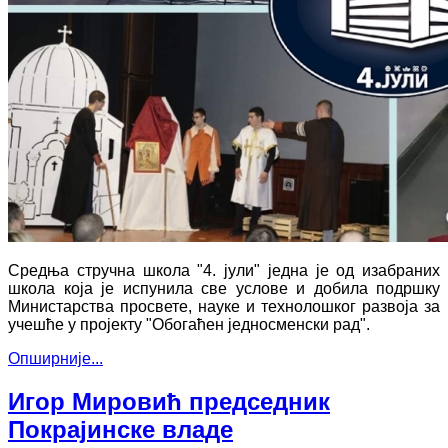
Средња стручна школа "4. јули" једна је од изабраних
школа која је испунила све услове и добила подршку
Министарства просвете, науке и технолошког развоја за
учешће у пројекту "Обогаћен једносменски рад".
Опширније...
Игор Мировић председник
Покрајинске владе