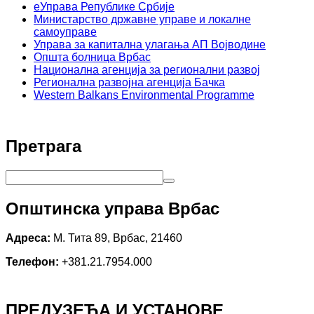
еУправа Републике Србије
Министарство државне управе и локалне
самоуправе
Управа за капитална улагања АП Војводине
Општа болница Врбас
Национална агенција за регионални развој
Регионална развојна агенција Бачка
Western Balkans Environmental Programme
Претрага
Општинска управа Врбас
Адреса:
М. Тита 89, Врбас, 21460
Телефон:
+381.21.7954.000
ПРЕДУЗЕЋА И УСТАНОВЕ