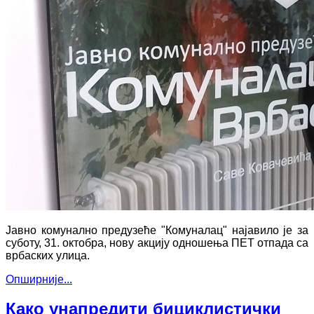
Јавно комунално предузеће "Комуналац" најавило је за
суботу, 31. октобра, нову акцију одношења ПЕТ отпада са
врбаских улица.
Опширније...
Како унапредити бициклистички