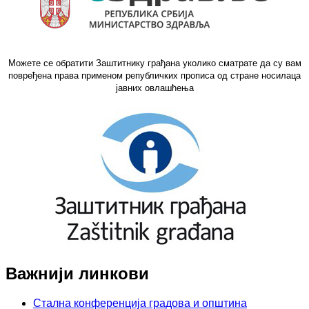
Можете се обратити Заштитнику грађана уколико сматрате да су вам
повређена права применом републичких прописа од стране носилаца
јавних овлашћења
Важнији линкови
Стална конференција градова и општина