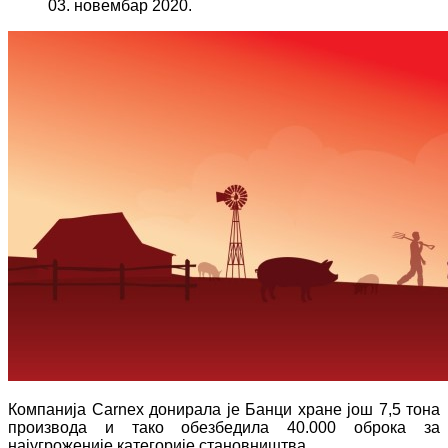
03. новембар 2020.
Компанија Carnex донирала је Банци хране још 7,5 тона
производа и тако обезбедила 40.000 оброка за
најугроженије категорије становништва.