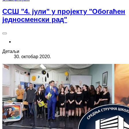
ССШ "4. јули" у пројекту "Обогаћен
једносменски рад"
Детаљи
30. октобар 2020.