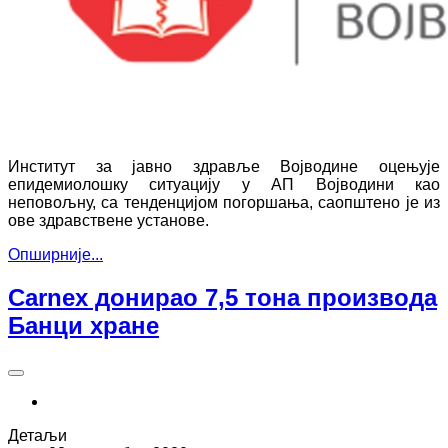
Институт за јавно здравље Војводине оцењује
епидемиолошку ситуацију у АП Војводини као
неповољну, са тенденцијом погоршања, саопштено је из
ове здравствене установе.
Опширније...
Carnex донирао 7,5 тона производа
Банци хране
Детаљи