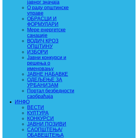
јавног значаја
О раду општинске
управе
ОБРАСЦИ И
ФОРМУЛАРИ
Мере енергетске
санације
ВОДИЧ КРОЗ
ОПШТИНУ
ИЗБОРИ
Јавни конкурси и
решења о
именовању
ЈАВНЕ НАБАВКЕ
ОДЕЉЕЊЕ ЗА
УРБАНИЗАМ
Портал безбедности
саобраћаја
ИНФО
ВЕСТИ
КУЛТУРА
КОНКУРСИ
ЈАВНИ ПОЗИВИ
САОПШТЕЊА/
ОБАВЕШТЕЊА