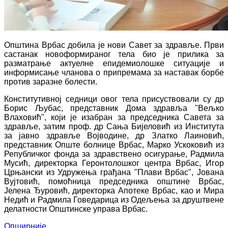
Општина Врбас добила је нови Савет за здравље. Први
састанак новоформираног тела био је прилика за
разматрање актуелне епидемиолошке ситуације и
информисање чланова о припремама за наставак борбе
против заразне болести.
Конститутивној седници овог тела присуствовали су др
Борис Љубас, представник Дома здравља "Вељко
Влаховић", који је изабран за председника Савета за
здравље, затим проф. др Сања Бијеловић из Института
за јавно здравље Војводине, др Златко Лаиновић,
представник Опште болнице Врбас, Марко Ускоковић из
Републичког фонда за здравствено осигурање, Радмила
Мусић, директорка Геронтолошког центра Врбас, Игор
Црњански из Удружења грађана "Плави Врбас", Јована
Вујтовић, помоћница председника општине Врбас,
Јелена Ђуровић, директорка Апотеке Врбас, као и Мира
Недић и Радмила Говедарица из Одељења за друштвене
делатности Општинске управа Врбас.
Опширније...