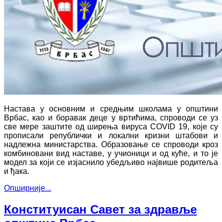
Настава у основним и средњим школама у општини
Врбас, као и боравак деце у вртићима, спроводи се уз
све мере заштите од ширења вируса COVID 19, које су
прописали републички и локални кризни штабови и
надлежна министарства. Образовање се спроводи кроз
комбиновани вид наставе, у учионици и од куће, и то је
модел за који се изјаснило убедљиво највише родитеља
и ђака.
Опширније...
Конституисан Савет за здравље