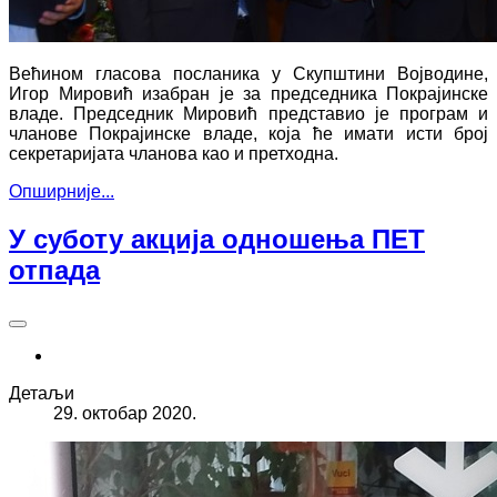
Већином гласова посланика у Скупштини Војводине,
Игор Мировић изабран је за председника Покрајинске
владе. Председник Мировић представио је програм и
чланове Покрајинске владе, која ће имати исти број
секретаријата чланова као и претходна.
Опширније...
У суботу акција одношења ПЕТ
отпада
Детаљи
29. октобар 2020.