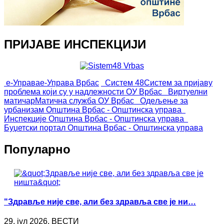
ПРИЈАВЕ ИНСПЕКЦИЈИ
е-Управа
е-Управа Врбас
Систем 48
Систем за пријаву
проблема који су у надлежности ОУ Врбас
Виртуелни
матичар
Матична служба ОУ Врбас
Одељење за
урбанизам
Општина Врбас - Општинска управа
Инспекције
Општина Врбас - Општинска управа
Буџетски портал
Општина Врбас - Општинска управа
Популарно
"Здравље није све, али без здравља све је ни…
29. јул 2026. ВЕСТИ