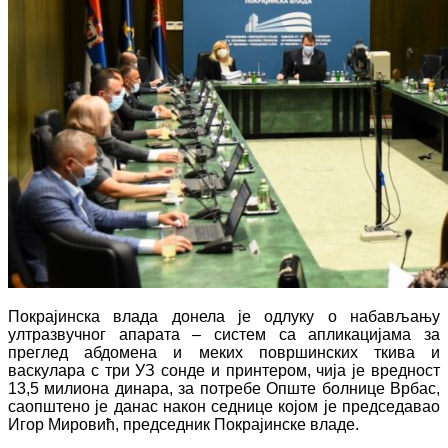
Покрајинска влада донела је одлуку о набављању
ултразвучног апарата – систем са апликацијама за
преглед абдомена и меких површинских ткива и
васкулара с три УЗ сонде и принтером, чија је вредност
13,5 милиона динара, за потребе Опште болнице Врбас,
саопштено је данас након седнице којом је председавао
Игор Мировић, председник Покрајинске владе.