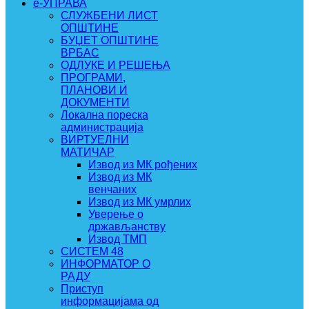
e-УПРАВА
СЛУЖБЕНИ ЛИСТ
ОПШТИНЕ
БУЏЕТ ОПШТИНЕ
ВРБАС
ОДЛУКЕ И РЕШЕЊА
ПРОГРАМИ,
ПЛАНОВИ И
ДОКУМЕНТИ
Локална пореска
администрација
ВИРТУЕЛНИ
МАТИЧАР
Извод из МК рођених
Извод из МК
венчаних
Извод из МК умрлих
Уверење о
држављанству
Извод ТМП
СИСТЕМ 48
ИНФОРМАТОР О
РАДУ
Приступ
информацијама од