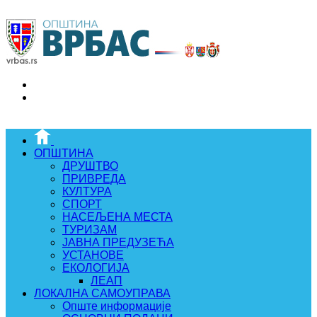
ОПШТИНА
ДРУШТВО
ПРИВРЕДА
КУЛТУРА
СПОРТ
НАСЕЉЕНА МЕСТА
ТУРИЗАМ
ЈАВНА ПРЕДУЗЕЋА
УСТАНОВЕ
ЕКОЛОГИЈА
ЛЕАП
ЛОКАЛНА САМОУПРАВА
Опште информације