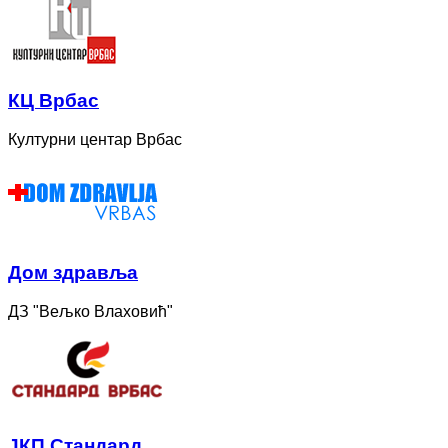
КЦ Врбас
Културни центар Врбас
Дом здравља
ДЗ "Вељко Влаховић"
ЈКП Стандард