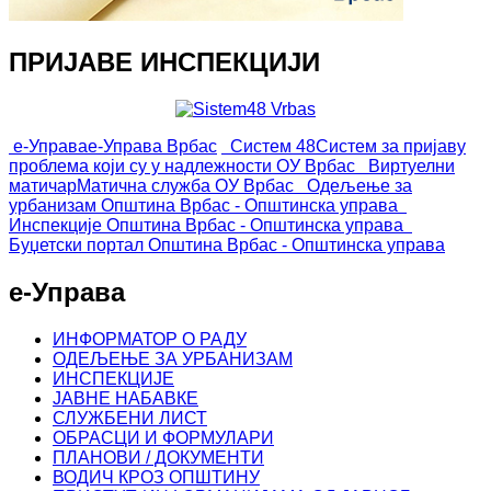
ПРИЈАВЕ ИНСПЕКЦИЈИ
е-Управа
е-Управа Врбас
Систем 48
Систем за пријаву
проблема који су у надлежности ОУ Врбас
Виртуелни
матичар
Матична служба ОУ Врбас
Одељење за
урбанизам
Општина Врбас - Општинска управа
Инспекције
Општина Врбас - Општинска управа
Буџетски портал
Општина Врбас - Општинска управа
е-Управа
ИНФОРМАТОР О РАДУ
ОДЕЉЕЊЕ ЗА УРБАНИЗАМ
ИНСПЕКЦИЈЕ
ЈАВНЕ НАБАВКЕ
СЛУЖБЕНИ ЛИСТ
ОБРАСЦИ И ФОРМУЛАРИ
ПЛАНОВИ / ДОКУМЕНТИ
ВОДИЧ КРОЗ ОПШТИНУ