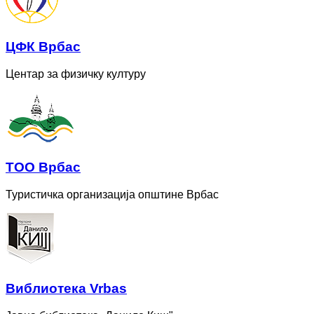
ЦФК Врбас
Центар за физичку културу
ТОО Врбас
Туристичка организација општине Врбас
Bиблиотека Vrbas