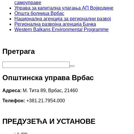
самоуправе
Управа за капитална улагања АП Војводине
Општа болница Врбас
Национална агенција за регионални развој
Регионална развојна агенција Бачка
Western Balkans Environmental Programme
Претрага
Општинска управа Врбас
Адреса:
М. Тита 89, Врбас, 21460
Телефон:
+381.21.7954.000
ПРЕДУЗЕЋА И УСТАНОВЕ