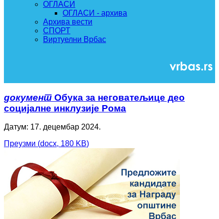
ОГЛАСИ
ОГЛАСИ - архива
Архива вести
СПОРТ
Виртуелни Врбас
документ
Обука за неговатељице део
социјалне инклузије Рома
Датум: 17. децембар 2024.
Преузми
(
docx,
180 KB
)