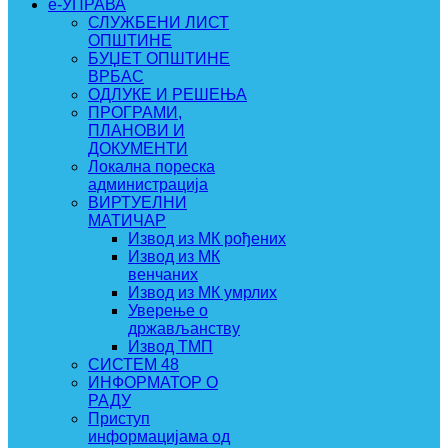
e-УПРАВА
СЛУЖБЕНИ ЛИСТ
ОПШТИНЕ
БУЏЕТ ОПШТИНЕ
ВРБАС
ОДЛУКЕ И РЕШЕЊА
ПРОГРАМИ,
ПЛАНОВИ И
ДОКУМЕНТИ
Локална пореска
администрација
ВИРТУЕЛНИ
МАТИЧАР
Извод из МК рођених
Извод из МК
венчаних
Извод из МК умрлих
Уверење о
држављанству
Извод ТМП
СИСТЕМ 48
ИНФОРМАТОР О
РАДУ
Приступ
информацијама од