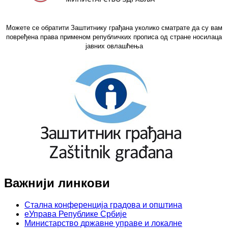
Можете се обратити Заштитнику грађана уколико сматрате да су вам
повређена права применом републичких прописа од стране носилаца
јавних овлашћења
Важнији линкови
Стална конференција градова и општина
еУправа Републике Србије
Министарство државне управе и локалне