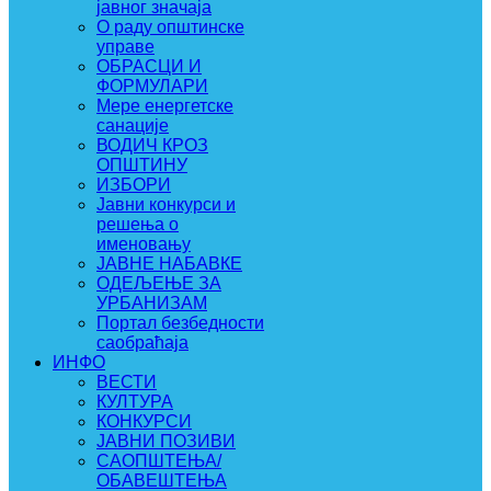
јавног значаја
О раду општинске
управе
ОБРАСЦИ И
ФОРМУЛАРИ
Мере енергетске
санације
ВОДИЧ КРОЗ
ОПШТИНУ
ИЗБОРИ
Јавни конкурси и
решења о
именовању
ЈАВНЕ НАБАВКЕ
ОДЕЉЕЊЕ ЗА
УРБАНИЗАМ
Портал безбедности
саобраћаја
ИНФО
ВЕСТИ
КУЛТУРА
КОНКУРСИ
ЈАВНИ ПОЗИВИ
САОПШТЕЊА/
ОБАВЕШТЕЊА