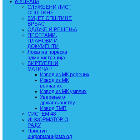
e-УПРАВА
СЛУЖБЕНИ ЛИСТ
ОПШТИНЕ
БУЏЕТ ОПШТИНЕ
ВРБАС
ОДЛУКЕ И РЕШЕЊА
ПРОГРАМИ,
ПЛАНОВИ И
ДОКУМЕНТИ
Локална пореска
администрација
ВИРТУЕЛНИ
МАТИЧАР
Извод из МК рођених
Извод из МК
венчаних
Извод из МК умрлих
Уверење о
држављанству
Извод ТМП
СИСТЕМ 48
ИНФОРМАТОР О
РАДУ
Приступ
информацијама од