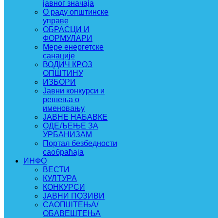
јавног значаја
О раду општинске
управе
ОБРАСЦИ И
ФОРМУЛАРИ
Мере енергетске
санације
ВОДИЧ КРОЗ
ОПШТИНУ
ИЗБОРИ
Јавни конкурси и
решења о
именовању
ЈАВНЕ НАБАВКЕ
ОДЕЉЕЊЕ ЗА
УРБАНИЗАМ
Портал безбедности
саобраћаја
ИНФО
ВЕСТИ
КУЛТУРА
КОНКУРСИ
ЈАВНИ ПОЗИВИ
САОПШТЕЊА/
ОБАВЕШТЕЊА