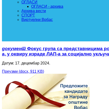
ОГЛАСИ
ОГЛАСИ - архива
Архива вести
СПОРТ
Виртуелни Врбас
документ
Фокус група са представницима р
а, у оквиру израде ЛАП-а за социјално укљ
Датум: 17. децембар 2024.
Преузми
(
docx,
911 KB
)