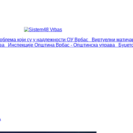
роблема који су у надлежности ОУ Врбас
Виртуелни матича
ва
Инспекције
Општина Врбас - Општинска управа
Буџет
А