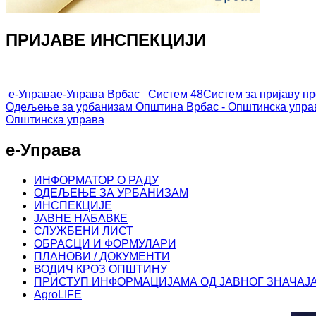
ПРИЈАВЕ ИНСПЕКЦИЈИ
е-Управа
е-Управа Врбас
Систем 48
Систем за пријаву п
Одељење за урбанизам
Општина Врбас - Општинска упра
Општинска управа
е-Управа
ИНФОРМАТОР О РАДУ
ОДЕЉЕЊЕ ЗА УРБАНИЗАМ
ИНСПЕКЦИЈЕ
ЈАВНЕ НАБАВКЕ
СЛУЖБЕНИ ЛИСТ
ОБРАСЦИ И ФОРМУЛАРИ
ПЛАНОВИ / ДОКУМЕНТИ
ВОДИЧ КРОЗ ОПШТИНУ
ПРИСТУП ИНФОРМАЦИЈАМА ОД ЈАВНОГ ЗНАЧАЈ
AgroLIFE