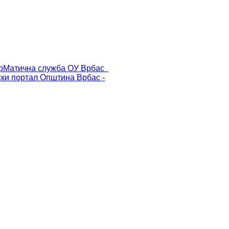
р
Матична служба ОУ Врбас
ски портал
Општина Врбас -