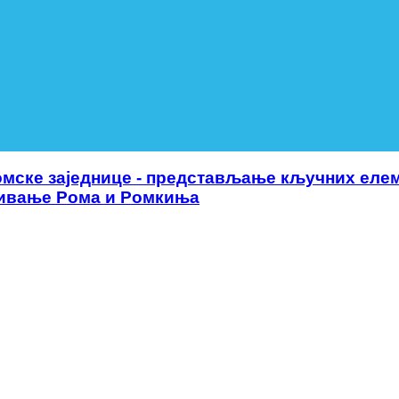
омске заједнице - представљање кључних елем
учивање Рома и Ромкиња