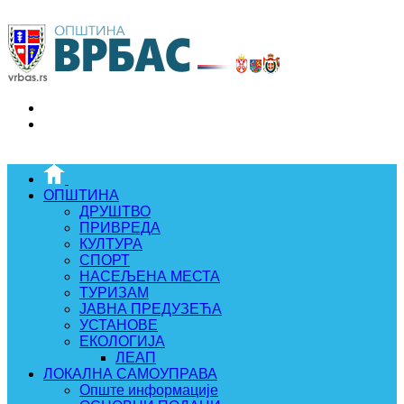
ОПШТИНА
ДРУШТВО
ПРИВРЕДА
КУЛТУРА
СПОРТ
НАСЕЉЕНА МЕСТА
ТУРИЗАМ
ЈАВНА ПРЕДУЗЕЋА
УСТАНОВЕ
ЕКОЛОГИЈА
ЛЕАП
ЛОКАЛНА САМОУПРАВА
Опште информације