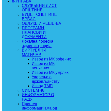
e-УПРАВА
СЛУЖБЕНИ ЛИСТ
ОПШТИНЕ
БУЏЕТ ОПШТИНЕ
ВРБАС
ОДЛУКЕ И РЕШЕЊА
ПРОГРАМИ,
ПЛАНОВИ И
ДОКУМЕНТИ
Локална пореска
администрација
ВИРТУЕЛНИ
МАТИЧАР
Извод из МК рођених
Извод из МК
венчаних
Извод из МК умрлих
Уверење о
држављанству
Извод ТМП
СИСТЕМ 48
ИНФОРМАТОР О
РАДУ
Приступ
информацијама од