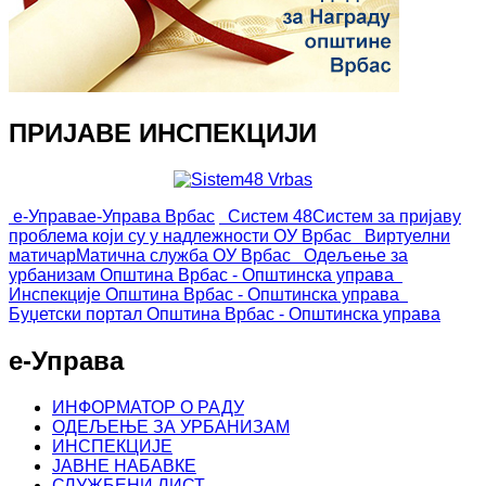
ПРИЈАВЕ ИНСПЕКЦИЈИ
е-Управа
е-Управа Врбас
Систем 48
Систем за пријаву
проблема који су у надлежности ОУ Врбас
Виртуелни
матичар
Матична служба ОУ Врбас
Одељење за
урбанизам
Општина Врбас - Општинска управа
Инспекције
Општина Врбас - Општинска управа
Буџетски портал
Општина Врбас - Општинска управа
е-Управа
ИНФОРМАТОР О РАДУ
ОДЕЉЕЊЕ ЗА УРБАНИЗАМ
ИНСПЕКЦИЈЕ
ЈАВНЕ НАБАВКЕ
СЛУЖБЕНИ ЛИСТ