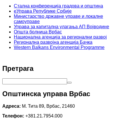
Стална конференција градова и општина
еУправа Републике Србије
Министарство државне управе и локалне
самоуправе
Управа за капитална улагања АП Војводине
Општа болница Врбас
Национална агенција за регионални развој
Регионална развојна агенција Бачка
Western Balkans Environmental Programme
Претрага
Општинска управа Врбас
Адреса:
М. Тита 89, Врбас, 21460
Телефон:
+381.21.7954.000