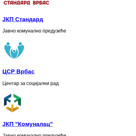
ЈКП Стандард
Јавно комунално предузеће
ЦСР Врбас
Центар за социјални рад
ЈКП "Комуналац"
Јавно комунално предузеће