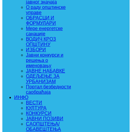
јавног значаја
О раду општинске
управе
ОБРАСЦИ И
ФОРМУЛАРИ
Мере енергетске
санације
ВОДИЧ КРОЗ
ОПШТИНУ
ИЗБОРИ
Јавни конкурси и
решења о
именовању
ЈАВНЕ НАБАВКЕ
ОДЕЉЕЊЕ ЗА
УРБАНИЗАМ
Портал безбедности
саобраћаја
ИНФО
ВЕСТИ
КУЛТУРА
КОНКУРСИ
ЈАВНИ ПОЗИВИ
САОПШТЕЊА/
ОБАВЕШТЕЊА