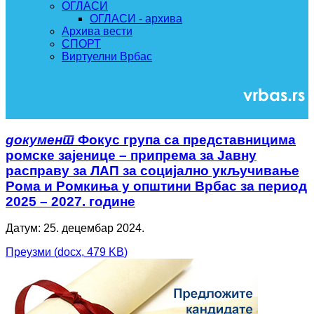
ОГЛАСИ
ОГЛАСИ - архива
Архива вести
СПОРТ
Виртуелни Врбас
документ
Фокус група са представницима
ромске зајенице – припрема за Јавну
расправу за ЛАП за социјално укључивање
Рома и Ромкиња у општини Врбас за период
2025 – 2027. године
Датум: 25. децембар 2024.
Преузми
(
docx,
479 KB
)