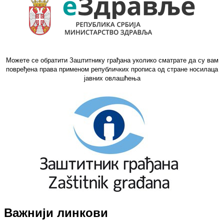
Можете се обратити Заштитнику грађана уколико сматрате да су вам
повређена права применом републичких прописа од стране носилаца
јавних овлашћења
Важнији линкови