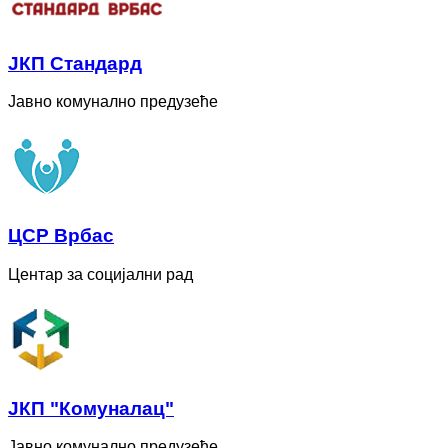
ЈКП Стандард
Јавно комунално предузеће
ЦСР Врбас
Центар за социјални рад
ЈКП "Комуналац"
Јавно комунално предузеће