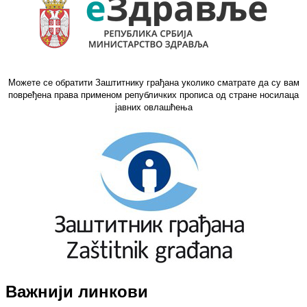
Можете се обратити Заштитнику грађана уколико сматрате да су вам
повређена права применом републичких прописа од стране носилаца
јавних овлашћења
Важнији линкови