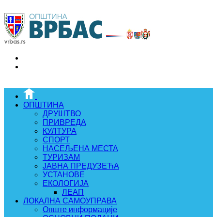
ОПШТИНА
ДРУШТВО
ПРИВРЕДА
КУЛТУРА
СПОРТ
НАСЕЉЕНА МЕСТА
ТУРИЗАМ
ЈАВНА ПРЕДУЗЕЋА
УСТАНОВЕ
ЕКОЛОГИЈА
ЛЕАП
ЛОКАЛНА САМОУПРАВА
Опште информације