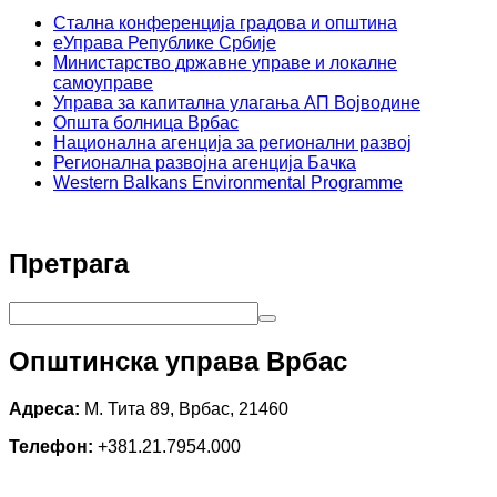
Стална конференција градова и општина
еУправа Републике Србије
Министарство државне управе и локалне
самоуправе
Управа за капитална улагања АП Војводине
Општа болница Врбас
Национална агенција за регионални развој
Регионална развојна агенција Бачка
Western Balkans Environmental Programme
Претрага
Општинска управа Врбас
Адреса:
М. Тита 89, Врбас, 21460
Телефон:
+381.21.7954.000