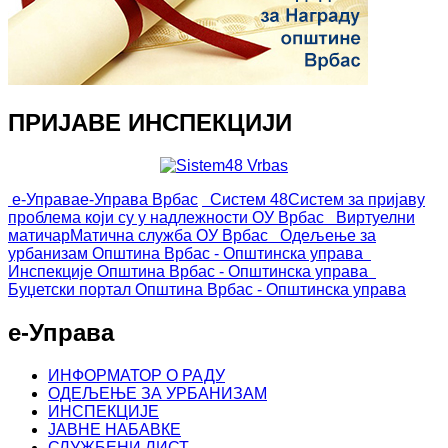
ПРИЈАВЕ ИНСПЕКЦИЈИ
е-Управа
е-Управа Врбас
Систем 48
Систем за пријаву
проблема који су у надлежности ОУ Врбас
Виртуелни
матичар
Матична служба ОУ Врбас
Одељење за
урбанизам
Општина Врбас - Општинска управа
Инспекције
Општина Врбас - Општинска управа
Буџетски портал
Општина Врбас - Општинска управа
е-Управа
ИНФОРМАТОР О РАДУ
ОДЕЉЕЊЕ ЗА УРБАНИЗАМ
ИНСПЕКЦИЈЕ
ЈАВНЕ НАБАВКЕ
СЛУЖБЕНИ ЛИСТ