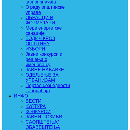
јавног значаја
О раду општинске
управе
ОБРАСЦИ И
ФОРМУЛАРИ
Мере енергетске
санације
ВОДИЧ КРОЗ
ОПШТИНУ
ИЗБОРИ
Јавни конкурси и
решења о
именовању
ЈАВНЕ НАБАВКЕ
ОДЕЉЕЊЕ ЗА
УРБАНИЗАМ
Портал безбедности
саобраћаја
ИНФО
ВЕСТИ
КУЛТУРА
КОНКУРСИ
ЈАВНИ ПОЗИВИ
САОПШТЕЊА/
ОБАВЕШТЕЊА