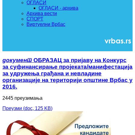
ОГЛАСИ
ОГЛАСИ - архива
Архива вести
СПОРТ
Виртуелни Врбас
документ
ОБРАЗАЦ за пријаву на Конкурс
за суфинансирање пројеката/манифестација
за удружења грађана и невладине
организације на територији општине Врбас у
2016.
2445 преузимања
Преузми
(
doc,
125 KB
)