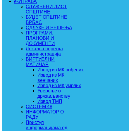
e-УПРАВА
СЛУЖБЕНИ ЛИСТ
ОПШТИНЕ
БУЏЕТ ОПШТИНЕ
ВРБАС
ОДЛУКЕ И РЕШЕЊА
ПРОГРАМИ,
ПЛАНОВИ И
ДОКУМЕНТИ
Локална пореска
администрација
ВИРТУЕЛНИ
МАТИЧАР
Извод из МК рођених
Извод из МК
венчаних
Извод из МК умрлих
Уверење о
држављанству
Извод ТМП
СИСТЕМ 48
ИНФОРМАТОР О
РАДУ
Приступ
информацијама од