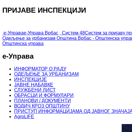
ПРИЈАВЕ ИНСПЕКЦИЈИ
е-Управа
е-Управа Врбас
Систем 48
Систем за пријаву п
Одељење за урбанизам
Општина Врбас - Општинска упра
Општинска управа
е-Управа
ИНФОРМАТОР О РАДУ
ОДЕЉЕЊЕ ЗА УРБАНИЗАМ
ИНСПЕКЦИЈЕ
ЈАВНЕ НАБАВКЕ
СЛУЖБЕНИ ЛИСТ
ОБРАСЦИ И ФОРМУЛАРИ
ПЛАНОВИ / ДОКУМЕНТИ
ВОДИЧ КРОЗ ОПШТИНУ
ПРИСТУП ИНФОРМАЦИЈАМА ОД ЈАВНОГ ЗНАЧАЈ
AgroLIFE