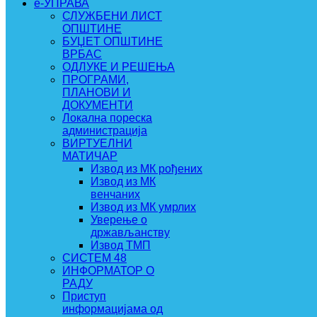
e-УПРАВА
СЛУЖБЕНИ ЛИСТ
ОПШТИНЕ
БУЏЕТ ОПШТИНЕ
ВРБАС
ОДЛУКЕ И РЕШЕЊА
ПРОГРАМИ,
ПЛАНОВИ И
ДОКУМЕНТИ
Локална пореска
администрација
ВИРТУЕЛНИ
МАТИЧАР
Извод из МК рођених
Извод из МК
венчаних
Извод из МК умрлих
Уверење о
држављанству
Извод ТМП
СИСТЕМ 48
ИНФОРМАТОР О
РАДУ
Приступ
информацијама од