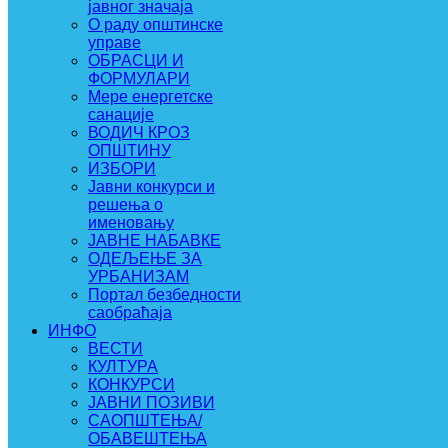
јавног значаја
О раду општинске
управе
ОБРАСЦИ И
ФОРМУЛАРИ
Мере енергетске
санације
ВОДИЧ КРОЗ
ОПШТИНУ
ИЗБОРИ
Јавни конкурси и
решења о
именовању
ЈАВНЕ НАБАВКЕ
ОДЕЉЕЊЕ ЗА
УРБАНИЗАМ
Портал безбедности
саобраћаја
ИНФО
ВЕСТИ
КУЛТУРА
КОНКУРСИ
ЈАВНИ ПОЗИВИ
САОПШТЕЊА/
ОБАВЕШТЕЊА