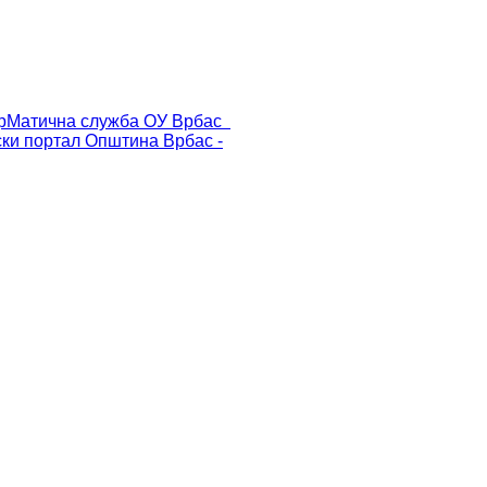
р
Матична служба ОУ Врбас
ски портал
Општина Врбас -