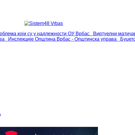
роблема који су у надлежности ОУ Врбас
Виртуелни матича
ва
Инспекције
Општина Врбас - Општинска управа
Буџет
А