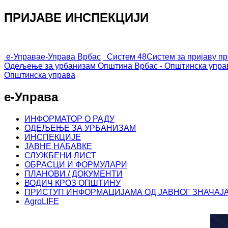
ПРИЈАВЕ ИНСПЕКЦИЈИ
е-Управа
е-Управа Врбас
Систем 48
Систем за пријаву п
Одељење за урбанизам
Општина Врбас - Општинска упра
Општинска управа
е-Управа
ИНФОРМАТОР О РАДУ
ОДЕЉЕЊЕ ЗА УРБАНИЗАМ
ИНСПЕКЦИЈЕ
ЈАВНЕ НАБАВКЕ
СЛУЖБЕНИ ЛИСТ
ОБРАСЦИ И ФОРМУЛАРИ
ПЛАНОВИ / ДОКУМЕНТИ
ВОДИЧ КРОЗ ОПШТИНУ
ПРИСТУП ИНФОРМАЦИЈАМА ОД ЈАВНОГ ЗНАЧАЈ
AgroLIFE