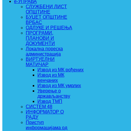
e-УПРАВА
СЛУЖБЕНИ ЛИСТ
ОПШТИНЕ
БУЏЕТ ОПШТИНЕ
ВРБАС
ОДЛУКЕ И РЕШЕЊА
ПРОГРАМИ,
ПЛАНОВИ И
ДОКУМЕНТИ
Локална пореска
администрација
ВИРТУЕЛНИ
МАТИЧАР
Извод из МК рођених
Извод из МК
венчаних
Извод из МК умрлих
Уверење о
држављанству
Извод ТМП
СИСТЕМ 48
ИНФОРМАТОР О
РАДУ
Приступ
информацијама од