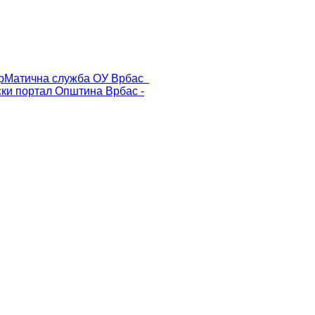
р
Матична служба ОУ Врбас
ски портал
Општина Врбас -