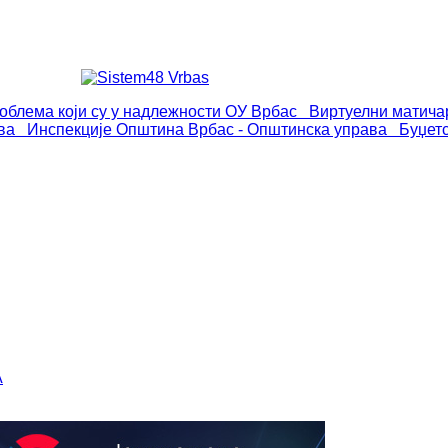
роблема који су у надлежности ОУ Врбас
Виртуелни матича
ва
Инспекције
Општина Врбас - Општинска управа
Буџет
А