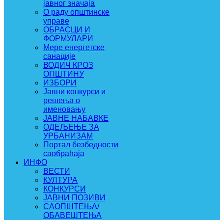
јавног значаја
О раду општинске
управе
ОБРАСЦИ И
ФОРМУЛАРИ
Мере енергетске
санације
ВОДИЧ КРОЗ
ОПШТИНУ
ИЗБОРИ
Јавни конкурси и
решења о
именовању
ЈАВНЕ НАБАВКЕ
ОДЕЉЕЊЕ ЗА
УРБАНИЗАМ
Портал безбедности
саобраћаја
ИНФО
ВЕСТИ
КУЛТУРА
КОНКУРСИ
ЈАВНИ ПОЗИВИ
САОПШТЕЊА/
ОБАВЕШТЕЊА