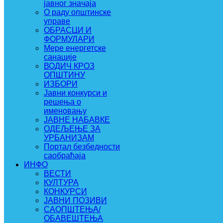
јавног значаја
О раду општинске
управе
ОБРАСЦИ И
ФОРМУЛАРИ
Мере енергетске
санације
ВОДИЧ КРОЗ
ОПШТИНУ
ИЗБОРИ
Јавни конкурси и
решења о
именовању
ЈАВНЕ НАБАВКЕ
ОДЕЉЕЊЕ ЗА
УРБАНИЗАМ
Портал безбедности
саобраћаја
ИНФО
ВЕСТИ
КУЛТУРА
КОНКУРСИ
ЈАВНИ ПОЗИВИ
САОПШТЕЊА/
ОБАВЕШТЕЊА