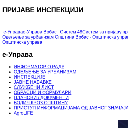
ПРИЈАВЕ ИНСПЕКЦИЈИ
е-Управа
е-Управа Врбас
Систем 48
Систем за пријаву п
Одељење за урбанизам
Општина Врбас - Општинска упра
Општинска управа
е-Управа
ИНФОРМАТОР О РАДУ
ОДЕЉЕЊЕ ЗА УРБАНИЗАМ
ИНСПЕКЦИЈЕ
ЈАВНЕ НАБАВКЕ
СЛУЖБЕНИ ЛИСТ
ОБРАСЦИ И ФОРМУЛАРИ
ПЛАНОВИ / ДОКУМЕНТИ
ВОДИЧ КРОЗ ОПШТИНУ
ПРИСТУП ИНФОРМАЦИЈАМА ОД ЈАВНОГ ЗНАЧАЈ
AgroLIFE