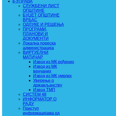
e-УПРАВА
СЛУЖБЕНИ ЛИСТ
ОПШТИНЕ
БУЏЕТ ОПШТИНЕ
ВРБАС
ОДЛУКЕ И РЕШЕЊА
ПРОГРАМИ,
ПЛАНОВИ И
ДОКУМЕНТИ
Локална пореска
администрација
ВИРТУЕЛНИ
МАТИЧАР
Извод из МК рођених
Извод из МК
венчаних
Извод из МК умрлих
Уверење о
држављанству
Извод ТМП
СИСТЕМ 48
ИНФОРМАТОР О
РАДУ
Приступ
информацијама од