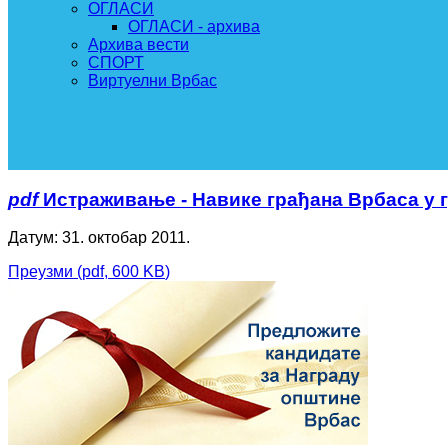
ОГЛАСИ
ОГЛАСИ - архива
Архива вести
СПОРТ
Виртуелни Врбас
pdf
Истраживање - Навике грађана Врбаса у 
Датум: 31. октобар 2011.
Преузми
(
pdf,
600 KB
)