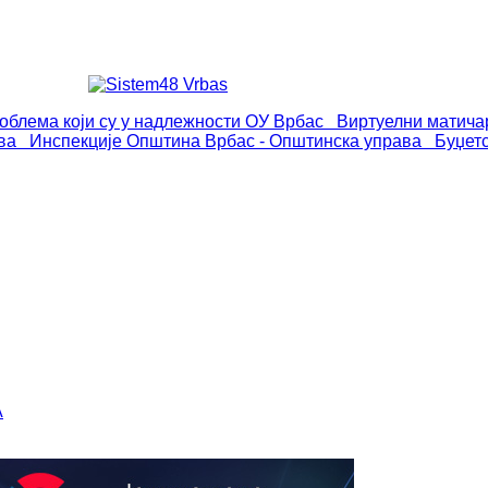
роблема који су у надлежности ОУ Врбас
Виртуелни матича
ва
Инспекције
Општина Врбас - Општинска управа
Буџет
А