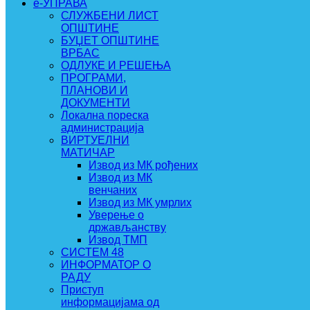
e-УПРАВА
СЛУЖБЕНИ ЛИСТ
ОПШТИНЕ
БУЏЕТ ОПШТИНЕ
ВРБАС
ОДЛУКЕ И РЕШЕЊА
ПРОГРАМИ,
ПЛАНОВИ И
ДОКУМЕНТИ
Локална пореска
администрација
ВИРТУЕЛНИ
МАТИЧАР
Извод из МК рођених
Извод из МК
венчаних
Извод из МК умрлих
Уверење о
држављанству
Извод ТМП
СИСТЕМ 48
ИНФОРМАТОР О
РАДУ
Приступ
информацијама од