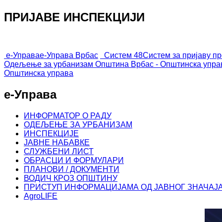
ПРИЈАВЕ ИНСПЕКЦИЈИ
е-Управа
е-Управа Врбас
Систем 48
Систем за пријаву п
Одељење за урбанизам
Општина Врбас - Општинска упра
Општинска управа
е-Управа
ИНФОРМАТОР О РАДУ
ОДЕЉЕЊЕ ЗА УРБАНИЗАМ
ИНСПЕКЦИЈЕ
ЈАВНЕ НАБАВКЕ
СЛУЖБЕНИ ЛИСТ
ОБРАСЦИ И ФОРМУЛАРИ
ПЛАНОВИ / ДОКУМЕНТИ
ВОДИЧ КРОЗ ОПШТИНУ
ПРИСТУП ИНФОРМАЦИЈАМА ОД ЈАВНОГ ЗНАЧАЈ
AgroLIFE