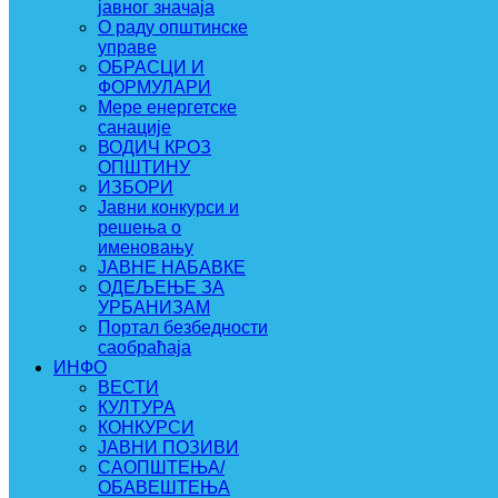
јавног значаја
О раду општинске
управе
ОБРАСЦИ И
ФОРМУЛАРИ
Мере енергетске
санације
ВОДИЧ КРОЗ
ОПШТИНУ
ИЗБОРИ
Јавни конкурси и
решења о
именовању
ЈАВНЕ НАБАВКЕ
ОДЕЉЕЊЕ ЗА
УРБАНИЗАМ
Портал безбедности
саобраћаја
ИНФО
ВЕСТИ
КУЛТУРА
КОНКУРСИ
ЈАВНИ ПОЗИВИ
САОПШТЕЊА/
ОБАВЕШТЕЊА