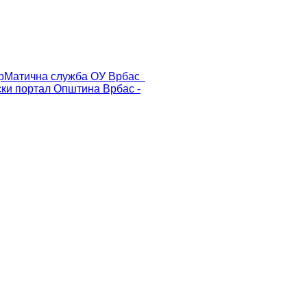
р
Матична служба ОУ Врбас
ски портал
Општина Врбас -