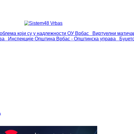
роблема који су у надлежности ОУ Врбас
Виртуелни матича
ва
Инспекције
Општина Врбас - Општинска управа
Буџет
А