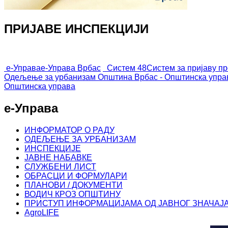
ПРИЈАВЕ ИНСПЕКЦИЈИ
е-Управа
е-Управа Врбас
Систем 48
Систем за пријаву п
Одељење за урбанизам
Општина Врбас - Општинска упра
Општинска управа
е-Управа
ИНФОРМАТОР О РАДУ
ОДЕЉЕЊЕ ЗА УРБАНИЗАМ
ИНСПЕКЦИЈЕ
ЈАВНЕ НАБАВКЕ
СЛУЖБЕНИ ЛИСТ
ОБРАСЦИ И ФОРМУЛАРИ
ПЛАНОВИ / ДОКУМЕНТИ
ВОДИЧ КРОЗ ОПШТИНУ
ПРИСТУП ИНФОРМАЦИЈАМА ОД ЈАВНОГ ЗНАЧАЈ
AgroLIFE