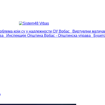
роблема који су у надлежности ОУ Врбас
Виртуелни матича
ва
Инспекције
Општина Врбас - Општинска управа
Буџет
А