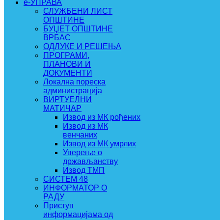
e-УПРАВА
СЛУЖБЕНИ ЛИСТ
ОПШТИНЕ
БУЏЕТ ОПШТИНЕ
ВРБАС
ОДЛУКЕ И РЕШЕЊА
ПРОГРАМИ,
ПЛАНОВИ И
ДОКУМЕНТИ
Локална пореска
администрација
ВИРТУЕЛНИ
МАТИЧАР
Извод из МК рођених
Извод из МК
венчаних
Извод из МК умрлих
Уверење о
држављанству
Извод ТМП
СИСТЕМ 48
ИНФОРМАТОР О
РАДУ
Приступ
информацијама од