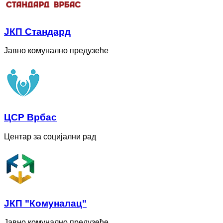
ЈКП Стандард
Јавно комунално предузеће
ЦСР Врбас
Центар за социјални рад
ЈКП "Комуналац"
Јавно комунално предузеће