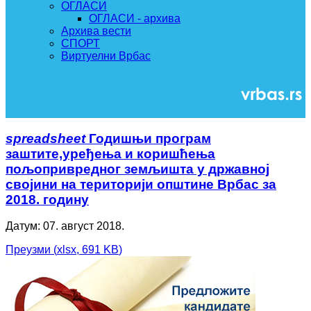
ОГЛАСИ
ОГЛАСИ - архива
Архива вести
СПОРТ
Виртуелни Врбас
spreadsheet
Годишњи програм
заштите,уређења и коришћења
пољопривредног земљишта у државној
својини на територији општине Врбас за
2018. годину
Датум: 07. август 2018.
Преузми
(
xlsx,
691 KB
)