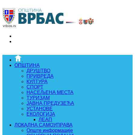
ОПШТИНА
ДРУШТВО
ПРИВРЕДА
КУЛТУРА
СПОРТ
НАСЕЉЕНА МЕСТА
ТУРИЗАМ
ЈАВНА ПРЕДУЗЕЋА
УСТАНОВЕ
ЕКОЛОГИЈА
ЛЕАП
ЛОКАЛНА САМОУПРАВА
Опште информације