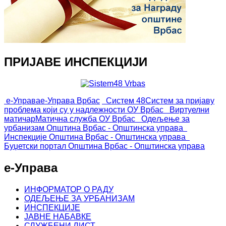
ПРИЈАВЕ ИНСПЕКЦИЈИ
е-Управа
е-Управа Врбас
Систем 48
Систем за пријаву
проблема који су у надлежности ОУ Врбас
Виртуелни
матичар
Матична служба ОУ Врбас
Одељење за
урбанизам
Општина Врбас - Општинска управа
Инспекције
Општина Врбас - Општинска управа
Буџетски портал
Општина Врбас - Општинска управа
е-Управа
ИНФОРМАТОР О РАДУ
ОДЕЉЕЊЕ ЗА УРБАНИЗАМ
ИНСПЕКЦИЈЕ
ЈАВНЕ НАБАВКЕ
СЛУЖБЕНИ ЛИСТ