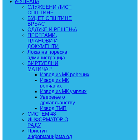
e-УПРАВА
СЛУЖБЕНИ ЛИСТ
ОПШТИНЕ
БУЏЕТ ОПШТИНЕ
ВРБАС
ОДЛУКЕ И РЕШЕЊА
ПРОГРАМИ,
ПЛАНОВИ И
ДОКУМЕНТИ
Локална пореска
администрација
ВИРТУЕЛНИ
МАТИЧАР
Извод из МК рођених
Извод из МК
венчаних
Извод из МК умрлих
Уверење о
држављанству
Извод ТМП
СИСТЕМ 48
ИНФОРМАТОР О
РАДУ
Приступ
информацијама од