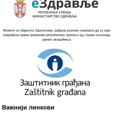
Можете се обратити Заштитнику грађана уколико сматрате да су вам
повређена права применом републичких прописа од стране носилаца
јавних овлашћења
Важнији линкови