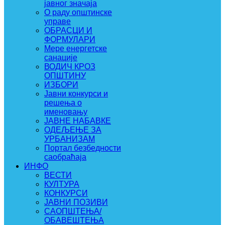
јавног значаја
О раду општинске
управе
ОБРАСЦИ И
ФОРМУЛАРИ
Мере енергетске
санације
ВОДИЧ КРОЗ
ОПШТИНУ
ИЗБОРИ
Јавни конкурси и
решења о
именовању
ЈАВНЕ НАБАВКЕ
ОДЕЉЕЊЕ ЗА
УРБАНИЗАМ
Портал безбедности
саобраћаја
ИНФО
ВЕСТИ
КУЛТУРА
КОНКУРСИ
ЈАВНИ ПОЗИВИ
САОПШТЕЊА/
ОБАВЕШТЕЊА