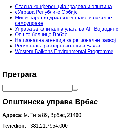
Стална конференција градова и општина
еУправа Републике Србије
Министарство државне управе и локалне
самоуправе
Управа за капитална улагања АП Војводине
Општа болница Врбас
Национална агенција за регионални развој
Регионална развојна агенција Бачка
Western Balkans Environmental Programme
Претрага
Општинска управа Врбас
Адреса:
М. Тита 89, Врбас, 21460
Телефон:
+381.21.7954.000