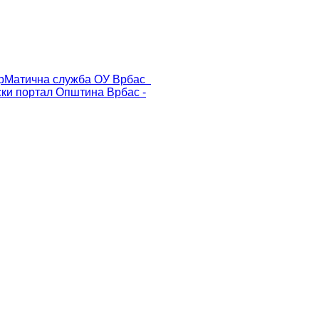
р
Матична служба ОУ Врбас
ски портал
Општина Врбас -