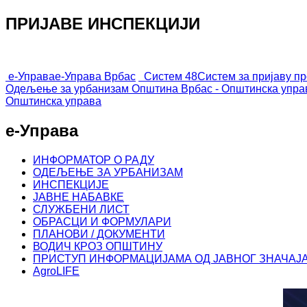
ПРИЈАВЕ ИНСПЕКЦИЈИ
е-Управа
е-Управа Врбас
Систем 48
Систем за пријаву п
Одељење за урбанизам
Општина Врбас - Општинска упра
Општинска управа
е-Управа
ИНФОРМАТОР О РАДУ
ОДЕЉЕЊЕ ЗА УРБАНИЗАМ
ИНСПЕКЦИЈЕ
ЈАВНЕ НАБАВКЕ
СЛУЖБЕНИ ЛИСТ
ОБРАСЦИ И ФОРМУЛАРИ
ПЛАНОВИ / ДОКУМЕНТИ
ВОДИЧ КРОЗ ОПШТИНУ
ПРИСТУП ИНФОРМАЦИЈАМА ОД ЈАВНОГ ЗНАЧАЈ
AgroLIFE