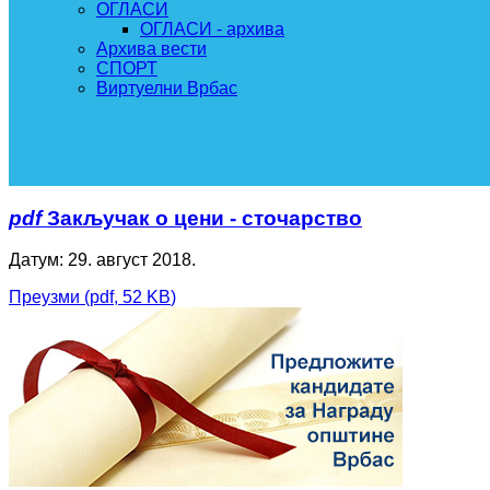
ОГЛАСИ
ОГЛАСИ - архива
Архива вести
СПОРТ
Виртуелни Врбас
pdf
Закључак о цени - сточарство
Датум: 29. август 2018.
Преузми
(
pdf,
52 KB
)