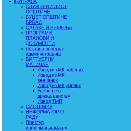
e-УПРАВА
СЛУЖБЕНИ ЛИСТ
ОПШТИНЕ
БУЏЕТ ОПШТИНЕ
ВРБАС
ОДЛУКЕ И РЕШЕЊА
ПРОГРАМИ,
ПЛАНОВИ И
ДОКУМЕНТИ
Локална пореска
администрација
ВИРТУЕЛНИ
МАТИЧАР
Извод из МК рођених
Извод из МК
венчаних
Извод из МК умрлих
Уверење о
држављанству
Извод ТМП
СИСТЕМ 48
ИНФОРМАТОР О
РАДУ
Приступ
информацијама од