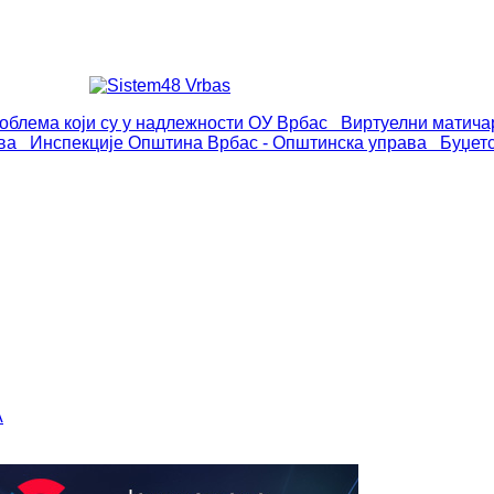
роблема који су у надлежности ОУ Врбас
Виртуелни матича
ва
Инспекције
Општина Врбас - Општинска управа
Буџет
А