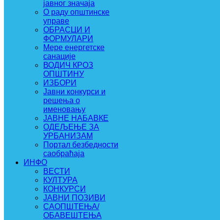
јавног значаја
О раду општинске
управе
ОБРАСЦИ И
ФОРМУЛАРИ
Мере енергетске
санације
ВОДИЧ КРОЗ
ОПШТИНУ
ИЗБОРИ
Јавни конкурси и
решења о
именовању
ЈАВНЕ НАБАВКЕ
ОДЕЉЕЊЕ ЗА
УРБАНИЗАМ
Портал безбедности
саобраћаја
ИНФО
ВЕСТИ
КУЛТУРА
КОНКУРСИ
ЈАВНИ ПОЗИВИ
САОПШТЕЊА/
ОБАВЕШТЕЊА