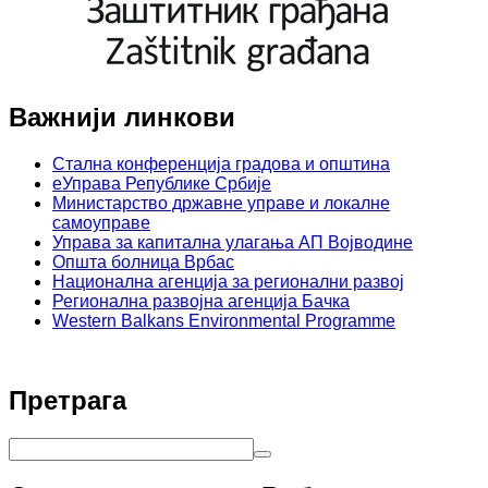
Важнији линкови
Стална конференција градова и општина
еУправа Републике Србије
Министарство државне управе и локалне
самоуправе
Управа за капитална улагања АП Војводине
Општа болница Врбас
Национална агенција за регионални развој
Регионална развојна агенција Бачка
Western Balkans Environmental Programme
Претрага