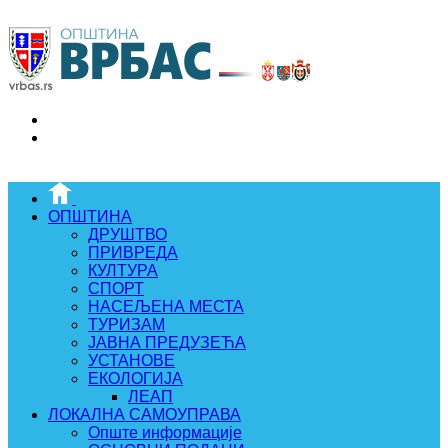
ОПШТИНА
ДРУШТВО
ПРИВРЕДА
КУЛТУРА
СПОРТ
НАСЕЉЕНА МЕСТА
ТУРИЗАМ
ЈАВНА ПРЕДУЗЕЋА
УСТАНОВЕ
ЕКОЛОГИЈА
ЛЕАП
ЛОКАЛНА САМОУПРАВА
Опште информације