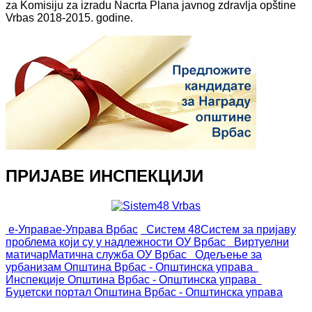
za Komisiju za izradu Nacrta Plana javnog zdravlja opštine
Vrbas 2018-2015. godine.
ПРИЈАВЕ ИНСПЕКЦИЈИ
е-Управа
е-Управа Врбас
Систем 48
Систем за пријаву
проблема који су у надлежности ОУ Врбас
Виртуелни
матичар
Матична служба ОУ Врбас
Одељење за
урбанизам
Општина Врбас - Општинска управа
Инспекције
Општина Врбас - Општинска управа
Буџетски портал
Општина Врбас - Општинска управа