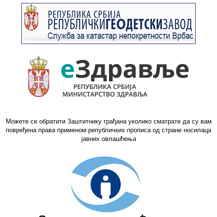
Можете се обратити Заштитнику грађана уколико сматрате да су вам
повређена права применом републичких прописа од стране носилаца
јавних овлашћења