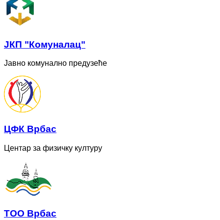
ЈКП "Комуналац"
Јавно комунално предузеће
ЦФК Врбас
Центар за физичку културу
ТОО Врбас