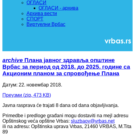
ОГЛАСИ
ОГЛАСИ - архива
Архива вести
СПОРТ
Виртуелни Врбас
archive
Плана јавног здравља општине
Врбас за период од 2018. до 2025. године са
Акционим планом за спровођење Плана
Датум: 22. новембар 2018.
Преузми
(
zip,
473 KB
)
Javna rasprava će trajati 8 dana od dana objavljivanja.
Primedbe i predloge građani mogu dostaviti na mejl adresu
Opštinskog veća opštine Vrbas:
sluzbaov@vrbas.net
ili na adresu: Opštinska uprava Vrbas, 21460 VRBAS, M.Tita
89