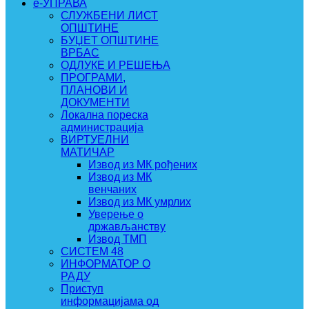
e-УПРАВА
СЛУЖБЕНИ ЛИСТ
ОПШТИНЕ
БУЏЕТ ОПШТИНЕ
ВРБАС
ОДЛУКЕ И РЕШЕЊА
ПРОГРАМИ,
ПЛАНОВИ И
ДОКУМЕНТИ
Локална пореска
администрација
ВИРТУЕЛНИ
МАТИЧАР
Извод из МК рођених
Извод из МК
венчаних
Извод из МК умрлих
Уверење о
држављанству
Извод ТМП
СИСТЕМ 48
ИНФОРМАТОР О
РАДУ
Приступ
информацијама од