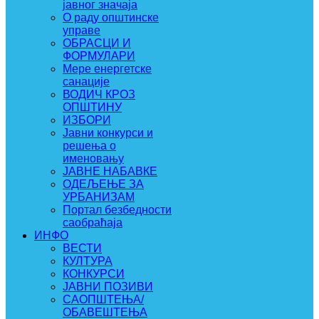
јавног значаја
О раду општинске
управе
ОБРАСЦИ И
ФОРМУЛАРИ
Мере енергетске
санације
ВОДИЧ КРОЗ
ОПШТИНУ
ИЗБОРИ
Јавни конкурси и
решења о
именовању
ЈАВНЕ НАБАВКЕ
ОДЕЉЕЊЕ ЗА
УРБАНИЗАМ
Портал безбедности
саобраћаја
ИНФО
ВЕСТИ
КУЛТУРА
КОНКУРСИ
ЈАВНИ ПОЗИВИ
САОПШТЕЊА/
ОБАВЕШТЕЊА