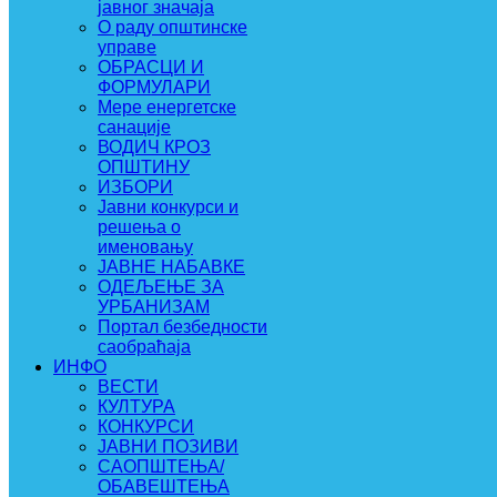
јавног значаја
О раду општинске
управе
ОБРАСЦИ И
ФОРМУЛАРИ
Мере енергетске
санације
ВОДИЧ КРОЗ
ОПШТИНУ
ИЗБОРИ
Јавни конкурси и
решења о
именовању
ЈАВНЕ НАБАВКЕ
ОДЕЉЕЊЕ ЗА
УРБАНИЗАМ
Портал безбедности
саобраћаја
ИНФО
ВЕСТИ
КУЛТУРА
КОНКУРСИ
ЈАВНИ ПОЗИВИ
САОПШТЕЊА/
ОБАВЕШТЕЊА