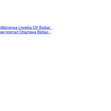
р
Матична служба ОУ Врбас
ски портал
Општина Врбас -