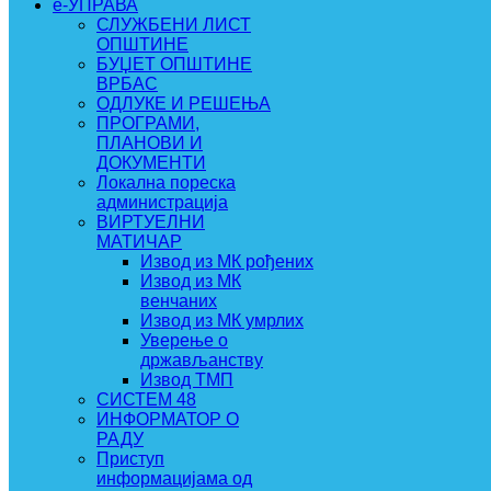
e-УПРАВА
СЛУЖБЕНИ ЛИСТ
ОПШТИНЕ
БУЏЕТ ОПШТИНЕ
ВРБАС
ОДЛУКЕ И РЕШЕЊА
ПРОГРАМИ,
ПЛАНОВИ И
ДОКУМЕНТИ
Локална пореска
администрација
ВИРТУЕЛНИ
МАТИЧАР
Извод из МК рођених
Извод из МК
венчаних
Извод из МК умрлих
Уверење о
држављанству
Извод ТМП
СИСТЕМ 48
ИНФОРМАТОР О
РАДУ
Приступ
информацијама од