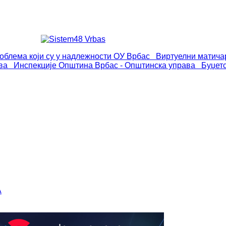
роблема који су у надлежности ОУ Врбас
Виртуелни матича
ва
Инспекције
Општина Врбас - Општинска управа
Буџет
А