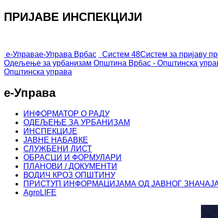
ПРИЈАВЕ ИНСПЕКЦИЈИ
е-Управа
е-Управа Врбас
Систем 48
Систем за пријаву п
Одељење за урбанизам
Општина Врбас - Општинска упра
Општинска управа
е-Управа
ИНФОРМАТОР О РАДУ
ОДЕЉЕЊЕ ЗА УРБАНИЗАМ
ИНСПЕКЦИЈЕ
ЈАВНЕ НАБАВКЕ
СЛУЖБЕНИ ЛИСТ
ОБРАСЦИ И ФОРМУЛАРИ
ПЛАНОВИ / ДОКУМЕНТИ
ВОДИЧ КРОЗ ОПШТИНУ
ПРИСТУП ИНФОРМАЦИЈАМА ОД ЈАВНОГ ЗНАЧАЈ
AgroLIFE