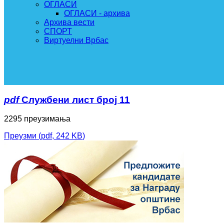
ОГЛАСИ
ОГЛАСИ - архива
Архива вести
СПОРТ
Виртуелни Врбас
pdf
Службени лист број 11
2295 преузимања
Преузми
(
pdf,
242 KB
)