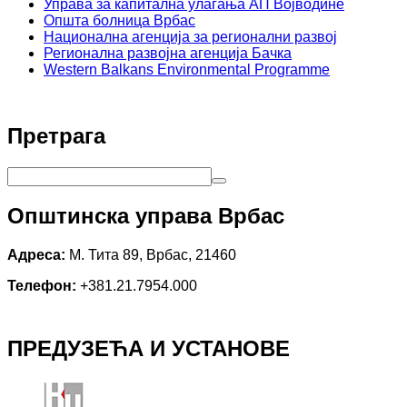
Управа за капитална улагања АП Војводине
Општа болница Врбас
Национална агенција за регионални развој
Регионална развојна агенција Бачка
Western Balkans Environmental Programme
Претрага
Општинска управа Врбас
Адреса:
М. Тита 89, Врбас, 21460
Телефон:
+381.21.7954.000
ПРЕДУЗЕЋА И УСТАНОВЕ