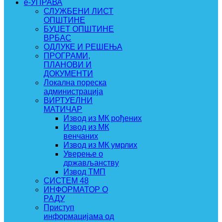
e-УПРАВА
СЛУЖБЕНИ ЛИСТ
ОПШТИНЕ
БУЏЕТ ОПШТИНЕ
ВРБАС
ОДЛУКЕ И РЕШЕЊА
ПРОГРАМИ,
ПЛАНОВИ И
ДОКУМЕНТИ
Локална пореска
администрација
ВИРТУЕЛНИ
МАТИЧАР
Извод из МК рођених
Извод из МК
венчаних
Извод из МК умрлих
Уверење о
држављанству
Извод ТМП
СИСТЕМ 48
ИНФОРМАТОР О
РАДУ
Приступ
информацијама од