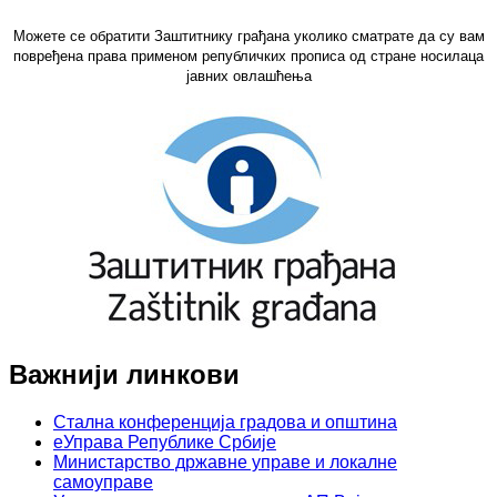
Можете се обратити Заштитнику грађана уколико сматрате да су вам
повређена права применом републичких прописа од стране носилаца
јавних овлашћења
Важнији линкови
Стална конференција градова и општина
еУправа Републике Србије
Министарство државне управе и локалне
самоуправе