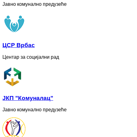
Јавно комунално предузеће
ЦСР Врбас
Центар за социјални рад
ЈКП "Комуналац"
Јавно комунално предузеће