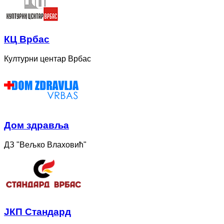
КЦ Врбас
Културни центар Врбас
Дом здравља
ДЗ "Вељко Влаховић"
ЈКП Стандард