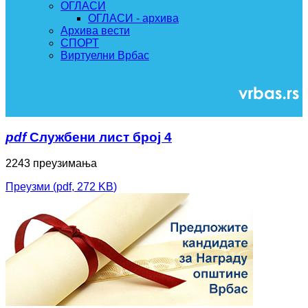
ОГЛАСИ
ОГЛАСИ - архива
Архива вести
СПОРТ
Виртуелни Врбас
pdf
Службени лист број 4
2243 преузимања
Преузми
(
pdf,
272 KB
)