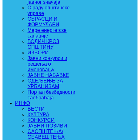
јавног значаја
О раду општинске
управе
ОБРАСЦИ И
ФОРМУЛАРИ
Мере енергетске
санације
ВОДИЧ КРОЗ
ОПШТИНУ
ИЗБОРИ
Јавни конкурси и
решења о
именовању
ЈАВНЕ НАБАВКЕ
ОДЕЉЕЊЕ ЗА
УРБАНИЗАМ
Портал безбедности
саобраћаја
ИНФО
ВЕСТИ
КУЛТУРА
КОНКУРСИ
ЈАВНИ ПОЗИВИ
САОПШТЕЊА/
ОБАВЕШТЕЊА