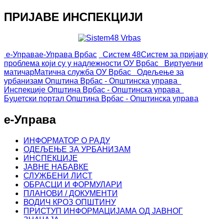
ПРИЈАВЕ ИНСПЕКЦИЈИ
е-Управа
е-Управа Врбас
Систем 48
Систем за пријаву
проблема који су у надлежности ОУ Врбас
Виртуелни
матичар
Матична служба ОУ Врбас
Одељење за
урбанизам
Општина Врбас - Општинска управа
Инспекције
Општина Врбас - Општинска управа
Буџетски портал
Општина Врбас - Општинска управа
е-Управа
ИНФОРМАТОР О РАДУ
ОДЕЉЕЊЕ ЗА УРБАНИЗАМ
ИНСПЕКЦИЈЕ
ЈАВНЕ НАБАВКЕ
СЛУЖБЕНИ ЛИСТ
ОБРАСЦИ И ФОРМУЛАРИ
ПЛАНОВИ / ДОКУМЕНТИ
ВОДИЧ КРОЗ ОПШТИНУ
ПРИСТУП ИНФОРМАЦИЈАМА ОД ЈАВНОГ