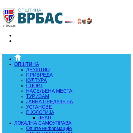
ОПШТИНА
ДРУШТВО
ПРИВРЕДА
КУЛТУРА
СПОРТ
НАСЕЉЕНА МЕСТА
ТУРИЗАМ
ЈАВНА ПРЕДУЗЕЋА
УСТАНОВЕ
ЕКОЛОГИЈА
ЛЕАП
ЛОКАЛНА САМОУПРАВА
Опште информације