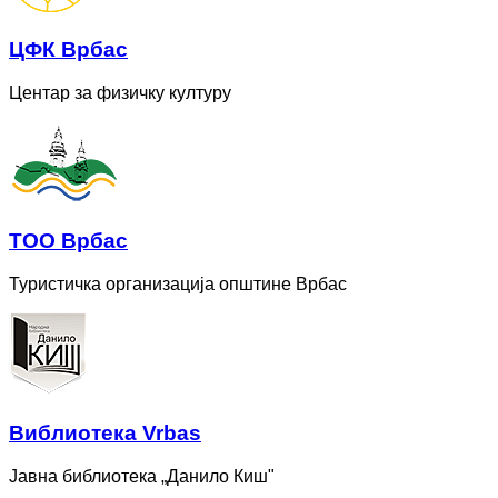
ЦФК Врбас
Центар за физичку културу
ТОО Врбас
Туристичка организација општине Врбас
Bиблиотека Vrbas
Јавна библиотека „Данило Киш"