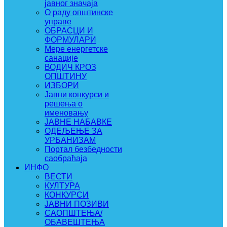
јавног значаја
О раду општинске
управе
ОБРАСЦИ И
ФОРМУЛАРИ
Мере енергетске
санације
ВОДИЧ КРОЗ
ОПШТИНУ
ИЗБОРИ
Јавни конкурси и
решења о
именовању
ЈАВНЕ НАБАВКЕ
ОДЕЉЕЊЕ ЗА
УРБАНИЗАМ
Портал безбедности
саобраћаја
ИНФО
ВЕСТИ
КУЛТУРА
КОНКУРСИ
ЈАВНИ ПОЗИВИ
САОПШТЕЊА/
ОБАВЕШТЕЊА