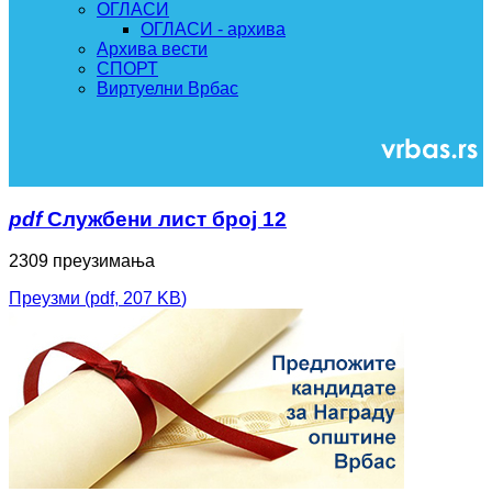
ОГЛАСИ
ОГЛАСИ - архива
Архива вести
СПОРТ
Виртуелни Врбас
pdf
Службени лист број 12
2309 преузимања
Преузми
(
pdf,
207 KB
)