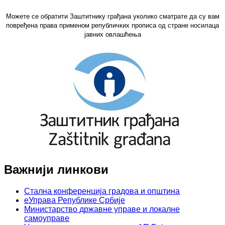
Можете се обратити Заштитнику грађана уколико сматрате да су вам
повређена права применом републичких прописа од стране носилаца
јавних овлашћења
Важнији линкови
Стална конференција градова и општина
еУправа Републике Србије
Министарство државне управе и локалне
самоуправе