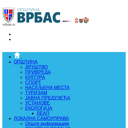
ОПШТИНА
ДРУШТВО
ПРИВРЕДА
КУЛТУРА
СПОРТ
НАСЕЉЕНА МЕСТА
ТУРИЗАМ
ЈАВНА ПРЕДУЗЕЋА
УСТАНОВЕ
ЕКОЛОГИЈА
ЛЕАП
ЛОКАЛНА САМОУПРАВА
Опште информације