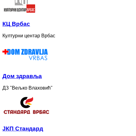
КЦ Врбас
Културни центар Врбас
Дом здравља
ДЗ "Вељко Влаховић"
ЈКП Стандард