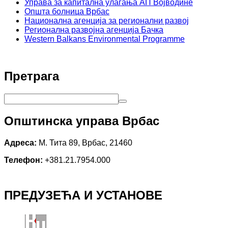
Управа за капитална улагања АП Војводине
Општа болница Врбас
Национална агенција за регионални развој
Регионална развојна агенција Бачка
Western Balkans Environmental Programme
Претрага
Општинска управа Врбас
Адреса:
М. Тита 89, Врбас, 21460
Телефон:
+381.21.7954.000
ПРЕДУЗЕЋА И УСТАНОВЕ