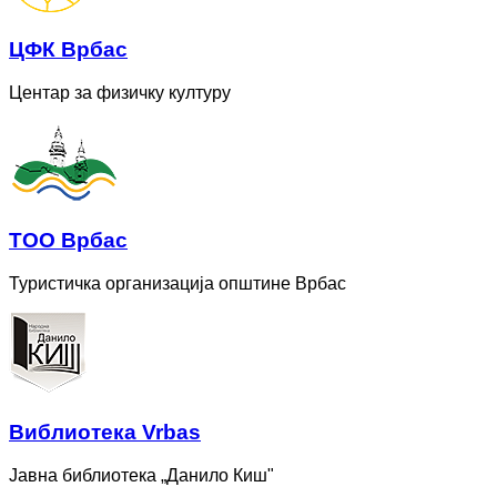
ЦФК Врбас
Центар за физичку културу
ТОО Врбас
Туристичка организација општине Врбас
Bиблиотека Vrbas
Јавна библиотека „Данило Киш"