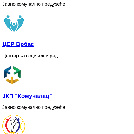
Јавно комунално предузеће
ЦСР Врбас
Центар за социјални рад
ЈКП "Комуналац"
Јавно комунално предузеће