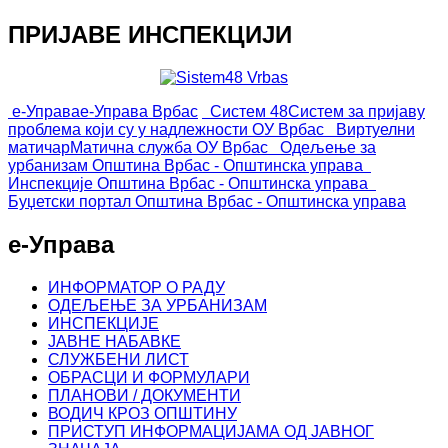
ПРИЈАВЕ ИНСПЕКЦИЈИ
е-Управа
е-Управа Врбас
Систем 48
Систем за пријаву
проблема који су у надлежности ОУ Врбас
Виртуелни
матичар
Матична служба ОУ Врбас
Одељење за
урбанизам
Општина Врбас - Општинска управа
Инспекције
Општина Врбас - Општинска управа
Буџетски портал
Општина Врбас - Општинска управа
е-Управа
ИНФОРМАТОР О РАДУ
ОДЕЉЕЊЕ ЗА УРБАНИЗАМ
ИНСПЕКЦИЈЕ
ЈАВНЕ НАБАВКЕ
СЛУЖБЕНИ ЛИСТ
ОБРАСЦИ И ФОРМУЛАРИ
ПЛАНОВИ / ДОКУМЕНТИ
ВОДИЧ КРОЗ ОПШТИНУ
ПРИСТУП ИНФОРМАЦИЈАМА ОД ЈАВНОГ