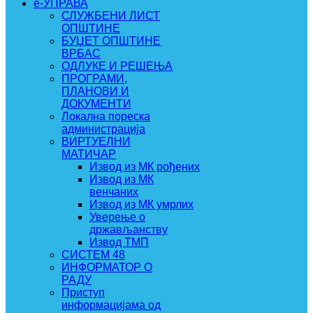
e-УПРАВА
СЛУЖБЕНИ ЛИСТ
ОПШТИНЕ
БУЏЕТ ОПШТИНЕ
ВРБАС
ОДЛУКЕ И РЕШЕЊА
ПРОГРАМИ,
ПЛАНОВИ И
ДОКУМЕНТИ
Локална пореска
администрација
ВИРТУЕЛНИ
МАТИЧАР
Извод из МК рођених
Извод из МК
венчаних
Извод из МК умрлих
Уверење о
држављанству
Извод ТМП
СИСТЕМ 48
ИНФОРМАТОР О
РАДУ
Приступ
информацијама од