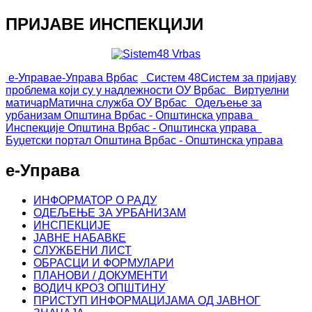
ПРИЈАВЕ ИНСПЕКЦИЈИ
е-Управа
е-Управа Врбас
Систем 48
Систем за пријаву
проблема који су у надлежности ОУ Врбас
Виртуелни
матичар
Матична служба ОУ Врбас
Одељење за
урбанизам
Општина Врбас - Општинска управа
Инспекције
Општина Врбас - Општинска управа
Буџетски портал
Општина Врбас - Општинска управа
е-Управа
ИНФОРМАТОР О РАДУ
ОДЕЉЕЊЕ ЗА УРБАНИЗАМ
ИНСПЕКЦИЈЕ
ЈАВНЕ НАБАВКЕ
СЛУЖБЕНИ ЛИСТ
ОБРАСЦИ И ФОРМУЛАРИ
ПЛАНОВИ / ДОКУМЕНТИ
ВОДИЧ КРОЗ ОПШТИНУ
ПРИСТУП ИНФОРМАЦИЈАМА ОД ЈАВНОГ