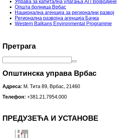
Управа за капитална улагања АП Војводине
Општа болница Врбас
Национална агенција за регионални развој
Регионална развојна агенција Бачка
Western Balkans Environmental Programme
Претрага
Општинска управа Врбас
Адреса:
М. Тита 89, Врбас, 21460
Телефон:
+381.21.7954.000
ПРЕДУЗЕЋА И УСТАНОВЕ