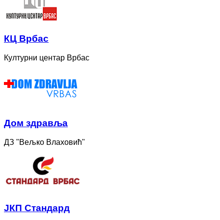
КЦ Врбас
Културни центар Врбас
Дом здравља
ДЗ "Вељко Влаховић"
ЈКП Стандард