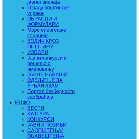
јавног значаја
О раду општинске
управе
ОБРАСЦИ И
ФОРМУЛАРИ
Мере енергетске
санације
ВОДИЧ КРОЗ
ОПШТИНУ
ИЗБОРИ
Јавни конкурси и
решења о
именовању
ЈАВНЕ НАБАВКЕ
ОДЕЉЕЊЕ ЗА
УРБАНИЗАМ
Портал безбедности
саобраћаја
ИНФО
ВЕСТИ
КУЛТУРА
КОНКУРСИ
ЈАВНИ ПОЗИВИ
САОПШТЕЊА/
ОБАВЕШТЕЊА