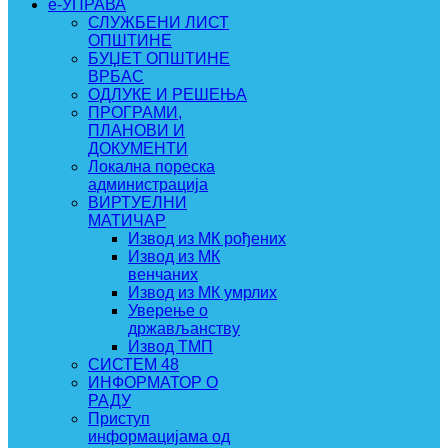
e-УПРАВА
СЛУЖБЕНИ ЛИСТ
ОПШТИНЕ
БУЏЕТ ОПШТИНЕ
ВРБАС
ОДЛУКЕ И РЕШЕЊА
ПРОГРАМИ,
ПЛАНОВИ И
ДОКУМЕНТИ
Локална пореска
администрација
ВИРТУЕЛНИ
МАТИЧАР
Извод из МК рођених
Извод из МК
венчаних
Извод из МК умрлих
Уверење о
држављанству
Извод ТМП
СИСТЕМ 48
ИНФОРМАТОР О
РАДУ
Приступ
информацијама од