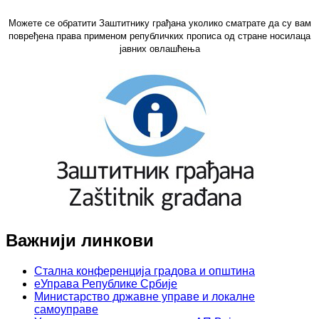
Можете се обратити Заштитнику грађана уколико сматрате да су вам
повређена права применом републичких прописа од стране носилаца
јавних овлашћења
Важнији линкови
Стална конференција градова и општина
еУправа Републике Србије
Министарство државне управе и локалне
самоуправе