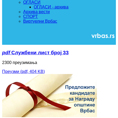
ОГЛАСИ
ОГЛАСИ - архива
Архива вести
СПОРТ
Виртуелни Врбас
pdf
Службени лист број 33
2300 преузимања
Преузми
(
pdf,
404 KB
)