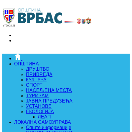
ОПШТИНА
ДРУШТВО
ПРИВРЕДА
КУЛТУРА
СПОРТ
НАСЕЉЕНА МЕСТА
ТУРИЗАМ
ЈАВНА ПРЕДУЗЕЋА
УСТАНОВЕ
ЕКОЛОГИЈА
ЛЕАП
ЛОКАЛНА САМОУПРАВА
Опште информације