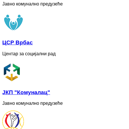
Јавно комунално предузеће
ЦСР Врбас
Центар за социјални рад
ЈКП "Комуналац"
Јавно комунално предузеће