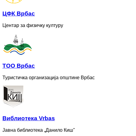
ЦФК Врбас
Центар за физичку културу
ТОО Врбас
Туристичка организација општине Врбас
Bиблиотека Vrbas
Јавна библиотека „Данило Киш"