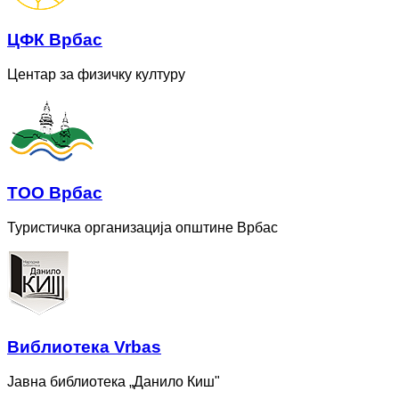
ЦФК Врбас
Центар за физичку културу
ТОО Врбас
Туристичка организација општине Врбас
Bиблиотека Vrbas
Јавна библиотека „Данило Киш"