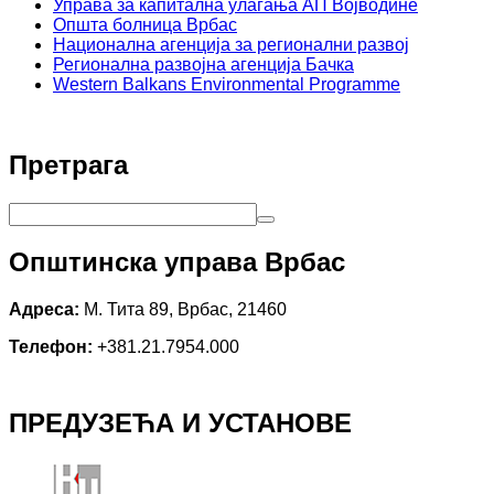
Управа за капитална улагања АП Војводине
Општа болница Врбас
Национална агенција за регионални развој
Регионална развојна агенција Бачка
Western Balkans Environmental Programme
Претрага
Општинска управа Врбас
Адреса:
М. Тита 89, Врбас, 21460
Телефон:
+381.21.7954.000
ПРЕДУЗЕЋА И УСТАНОВЕ