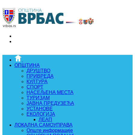
ОПШТИНА
ДРУШТВО
ПРИВРЕДА
КУЛТУРА
СПОРТ
НАСЕЉЕНА МЕСТА
ТУРИЗАМ
ЈАВНА ПРЕДУЗЕЋА
УСТАНОВЕ
ЕКОЛОГИЈА
ЛЕАП
ЛОКАЛНА САМОУПРАВА
Опште информације