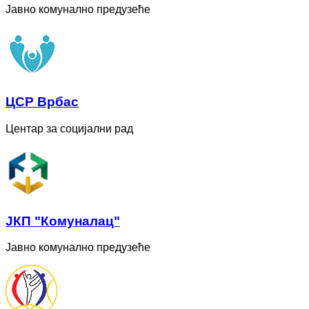
Јавно комунално предузеће
ЦСР Врбас
Центар за социјални рад
ЈКП "Комуналац"
Јавно комунално предузеће