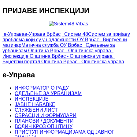
ПРИЈАВЕ ИНСПЕКЦИЈИ
е-Управа
е-Управа Врбас
Систем 48
Систем за пријаву
проблема који су у надлежности ОУ Врбас
Виртуелни
матичар
Матична служба ОУ Врбас
Одељење за
урбанизам
Општина Врбас - Општинска управа
Инспекције
Општина Врбас - Општинска управа
Буџетски портал
Општина Врбас - Општинска управа
е-Управа
ИНФОРМАТОР О РАДУ
ОДЕЉЕЊЕ ЗА УРБАНИЗАМ
ИНСПЕКЦИЈЕ
ЈАВНЕ НАБАВКЕ
СЛУЖБЕНИ ЛИСТ
ОБРАСЦИ И ФОРМУЛАРИ
ПЛАНОВИ / ДОКУМЕНТИ
ВОДИЧ КРОЗ ОПШТИНУ
ПРИСТУП ИНФОРМАЦИЈАМА ОД ЈАВНОГ