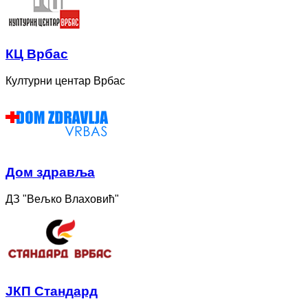
КЦ Врбас
Културни центар Врбас
Дом здравља
ДЗ "Вељко Влаховић"
ЈКП Стандард