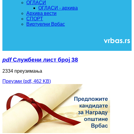
ОГЛАСИ
ОГЛАСИ - архива
Архива вести
СПОРТ
Виртуелни Врбас
pdf
Службени лист број 38
2334 преузимања
Преузми
(
pdf,
462 KB
)