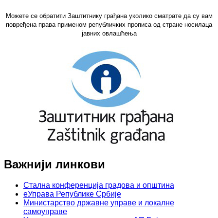
Можете се обратити Заштитнику грађана уколико сматрате да су вам
повређена права применом републичких прописа од стране носилаца
јавних овлашћења
Важнији линкови
Стална конференција градова и општина
еУправа Републике Србије
Министарство државне управе и локалне
самоуправе