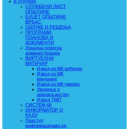
e-УПРАВА
СЛУЖБЕНИ ЛИСТ
ОПШТИНЕ
БУЏЕТ ОПШТИНЕ
ВРБАС
ОДЛУКЕ И РЕШЕЊА
ПРОГРАМИ,
ПЛАНОВИ И
ДОКУМЕНТИ
Локална пореска
администрација
ВИРТУЕЛНИ
МАТИЧАР
Извод из МК рођених
Извод из МК
венчаних
Извод из МК умрлих
Уверење о
држављанству
Извод ТМП
СИСТЕМ 48
ИНФОРМАТОР О
РАДУ
Приступ
информацијама од