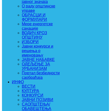
јавног значаја
О раду општинске
управе
ОБРАСЦИ И
ФОРМУЛАРИ
Мере енергетске
санације
ВОДИЧ КРОЗ
ОПШТИНУ
ИЗБОРИ
Јавни конкурси и
решења о
именовању
ЈАВНЕ НАБАВКЕ
ОДЕЉЕЊЕ ЗА
УРБАНИЗАМ
Портал безбедности
саобраћаја
ИНФО
ВЕСТИ
КУЛТУРА
КОНКУРСИ
ЈАВНИ ПОЗИВИ
САОПШТЕЊА/
ОБАВЕШТЕЊА