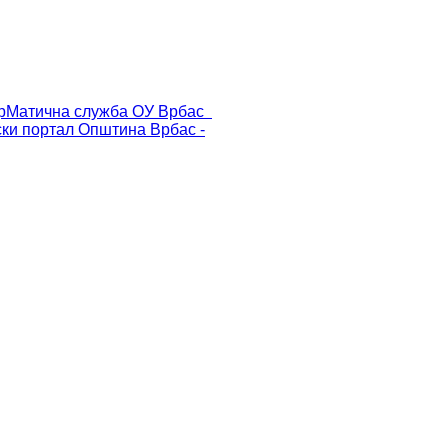
р
Матична служба ОУ Врбас
ски портал
Општина Врбас -