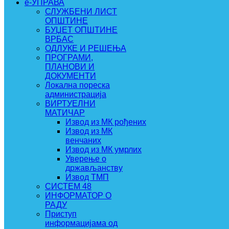
e-УПРАВА
СЛУЖБЕНИ ЛИСТ
ОПШТИНЕ
БУЏЕТ ОПШТИНЕ
ВРБАС
ОДЛУКЕ И РЕШЕЊА
ПРОГРАМИ,
ПЛАНОВИ И
ДОКУМЕНТИ
Локална пореска
администрација
ВИРТУЕЛНИ
МАТИЧАР
Извод из МК рођених
Извод из МК
венчаних
Извод из МК умрлих
Уверење о
држављанству
Извод ТМП
СИСТЕМ 48
ИНФОРМАТОР О
РАДУ
Приступ
информацијама од