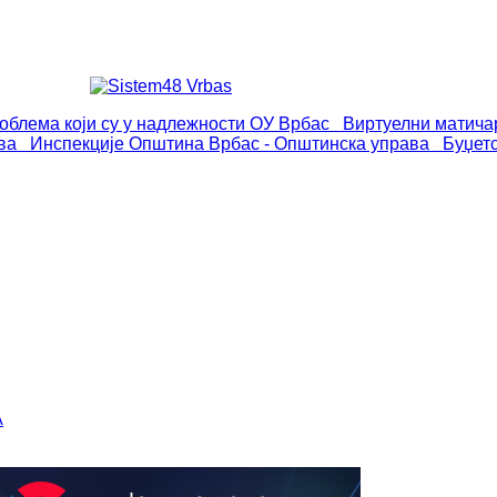
роблема који су у надлежности ОУ Врбас
Виртуелни матича
ва
Инспекције
Општина Врбас - Општинска управа
Буџет
А