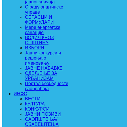
јавног значаја
О раду општинске
управе
ОБРАСЦИ И
ФОРМУЛАРИ
Мере енергетске
санације
ВОДИЧ КРОЗ
ОПШТИНУ
ИЗБОРИ
Јавни конкурси и
решења о
именовању
ЈАВНЕ НАБАВКЕ
ОДЕЉЕЊЕ ЗА
УРБАНИЗАМ
Портал безбедности
саобраћаја
ИНФО
ВЕСТИ
КУЛТУРА
КОНКУРСИ
ЈАВНИ ПОЗИВИ
САОПШТЕЊА/
ОБАВЕШТЕЊА