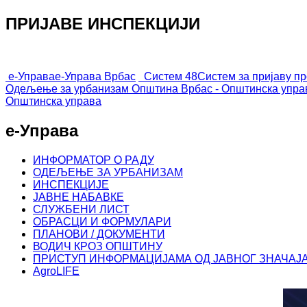
ПРИЈАВЕ ИНСПЕКЦИЈИ
е-Управа
е-Управа Врбас
Систем 48
Систем за пријаву п
Одељење за урбанизам
Општина Врбас - Општинска упра
Општинска управа
е-Управа
ИНФОРМАТОР О РАДУ
ОДЕЉЕЊЕ ЗА УРБАНИЗАМ
ИНСПЕКЦИЈЕ
ЈАВНЕ НАБАВКЕ
СЛУЖБЕНИ ЛИСТ
ОБРАСЦИ И ФОРМУЛАРИ
ПЛАНОВИ / ДОКУМЕНТИ
ВОДИЧ КРОЗ ОПШТИНУ
ПРИСТУП ИНФОРМАЦИЈАМА ОД ЈАВНОГ ЗНАЧАЈ
AgroLIFE