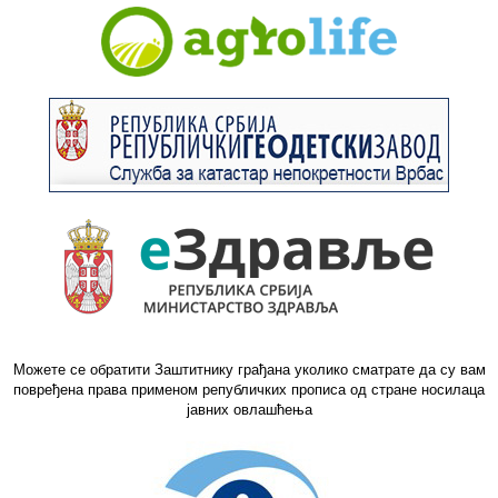
Можете се обратити Заштитнику грађана уколико сматрате да су вам
повређена права применом републичких прописа од стране носилаца
јавних овлашћења