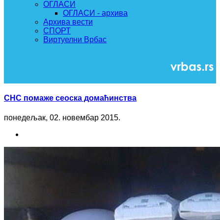
ОГЛАСИ
ОГЛАСИ - архива
Архива вести
СПОРТ
Виртуелни Врбас
СНС помаже сеоска домаћинства
понедељак, 02. новембар 2015.