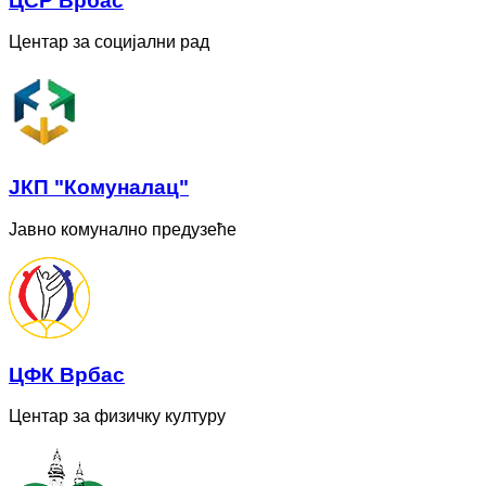
ЦСР Врбас
Центар за социјални рад
ЈКП "Комуналац"
Јавно комунално предузеће
ЦФК Врбас
Центар за физичку културу