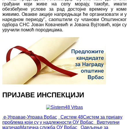
грађани који живе на селу морају, такође, имати
обезбеђене услове за рад достојне времену у коме
живимо. Овакве акције напредњаци ће организовати и у
наредном периоду", саопштили су чланови Општинског
одбора СНС Јован Ковачевић и Јована Вујтовић, који су
уручили помоћ породицама.
ПРИЈАВЕ ИНСПЕКЦИЈИ
е-Управа
е-Управа Врбас
Систем 48
Систем за пријаву
проблема који су у надлежности ОУ Врбас
Виртуелни
матичар
Матична служба ОУ Врбас
Одељење за