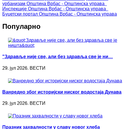
урбанизам
Општина Врбас - Општинска управа
Инспекције
Општина Врбас - Општинска управа
Буџетски портал
Општина Врбас - Општинска управа
Популарно
"Здравље није све, али без здравља све је ни…
29. јул 2026. ВЕСТИ
Ванредно због историјски ниског водостаја Дунава
29. јул 2026. ВЕСТИ
Празник захвалности у славу новог хлеба