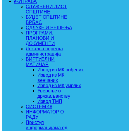
e-УПРАВА
СЛУЖБЕНИ ЛИСТ
ОПШТИНЕ
БУЏЕТ ОПШТИНЕ
ВРБАС
ОДЛУКЕ И РЕШЕЊА
ПРОГРАМИ,
ПЛАНОВИ И
ДОКУМЕНТИ
Локална пореска
администрација
ВИРТУЕЛНИ
МАТИЧАР
Извод из МК рођених
Извод из МК
венчаних
Извод из МК умрлих
Уверење о
држављанству
Извод ТМП
СИСТЕМ 48
ИНФОРМАТОР О
РАДУ
Приступ
информацијама од