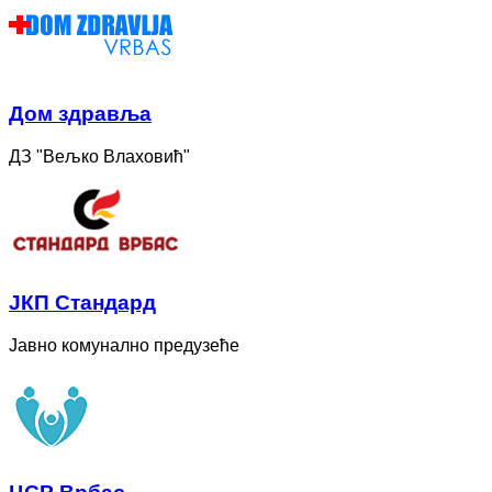
Дом здравља
ДЗ "Вељко Влаховић"
ЈКП Стандард
Јавно комунално предузеће