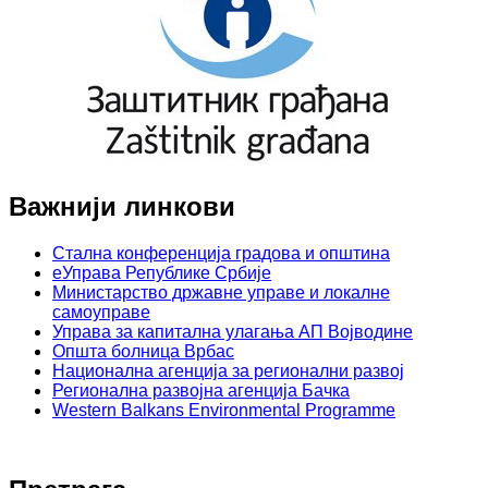
Важнији линкови
Стална конференција градова и општина
еУправа Републике Србије
Министарство државне управе и локалне
самоуправе
Управа за капитална улагања АП Војводине
Општа болница Врбас
Национална агенција за регионални развој
Регионална развојна агенција Бачка
Western Balkans Environmental Programme