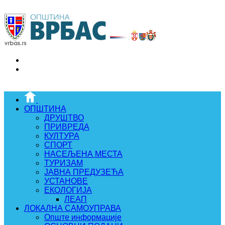
ОПШТИНА
ДРУШТВО
ПРИВРЕДА
КУЛТУРА
СПОРТ
НАСЕЉЕНА МЕСТА
ТУРИЗАМ
ЈАВНА ПРЕДУЗЕЋА
УСТАНОВЕ
ЕКОЛОГИЈА
ЛЕАП
ЛОКАЛНА САМОУПРАВА
Опште информације