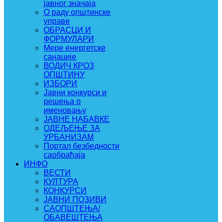
јавног значаја
О раду општинске
управе
ОБРАСЦИ И
ФОРМУЛАРИ
Мере енергетске
санације
ВОДИЧ КРОЗ
ОПШТИНУ
ИЗБОРИ
Јавни конкурси и
решења о
именовању
ЈАВНЕ НАБАВКЕ
ОДЕЉЕЊЕ ЗА
УРБАНИЗАМ
Портал безбедности
саобраћаја
ИНФО
ВЕСТИ
КУЛТУРА
КОНКУРСИ
ЈАВНИ ПОЗИВИ
САОПШТЕЊА/
ОБАВЕШТЕЊА