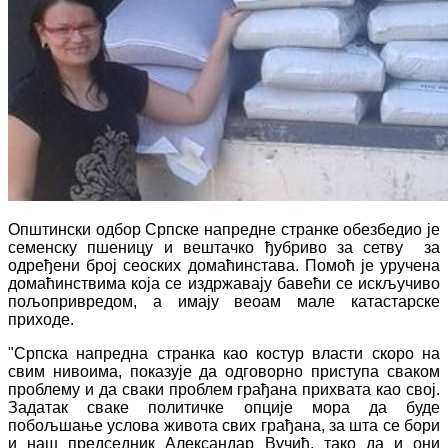
Општински одбор Српске напредне странке обезбедио је
семенску пшеницу и вештачко ђубриво за сетву за
одређени број сеоских домаћинстава. Помоћ је уручена
домаћинствима која се издржавају бавећи се искључиво
пољопривредом, а имају веоам мале катастарске
приходе.
"Српска напредна странка као костур власти скоро на
свим нивоима, показује да одговорно приступа сваком
проблему и да сваки проблем грађана прихвата као свој.
Задатак сваке политичке опције мора да буде
побољшање услова живота свих грађана, за шта се бори
и наш председник Александар Вучић, тако да и они