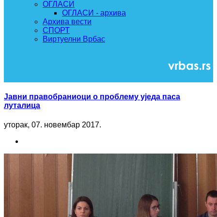
ОГЛАСИ
ОГЛАСИ - архива
Архива вести
СПОРТ
Виртуелни Врбас
Јавни правобраниоци о проблему уједа паса
луталица
уторак, 07. новембар 2017.