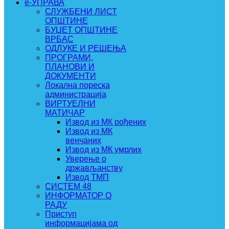
e-УПРАВА
СЛУЖБЕНИ ЛИСТ
ОПШТИНЕ
БУЏЕТ ОПШТИНЕ
ВРБАС
ОДЛУКЕ И РЕШЕЊА
ПРОГРАМИ,
ПЛАНОВИ И
ДОКУМЕНТИ
Локална пореска
администрација
ВИРТУЕЛНИ
МАТИЧАР
Извод из МК рођених
Извод из МК
венчаних
Извод из МК умрлих
Уверење о
држављанству
Извод ТМП
СИСТЕМ 48
ИНФОРМАТОР О
РАДУ
Приступ
информацијама од