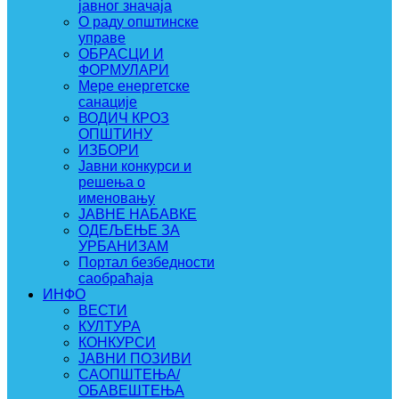
јавног значаја
О раду општинске
управе
ОБРАСЦИ И
ФОРМУЛАРИ
Мере енергетске
санације
ВОДИЧ КРОЗ
ОПШТИНУ
ИЗБОРИ
Јавни конкурси и
решења о
именовању
ЈАВНЕ НАБАВКЕ
ОДЕЉЕЊЕ ЗА
УРБАНИЗАМ
Портал безбедности
саобраћаја
ИНФО
ВЕСТИ
КУЛТУРА
КОНКУРСИ
ЈАВНИ ПОЗИВИ
САОПШТЕЊА/
ОБАВЕШТЕЊА