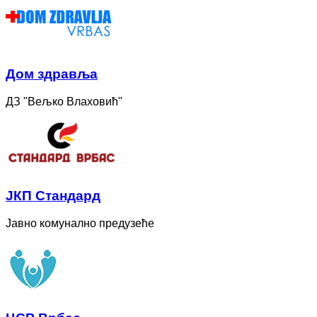
Дом здравља
ДЗ "Вељко Влаховић"
ЈКП Стандард
Јавно комунално предузеће