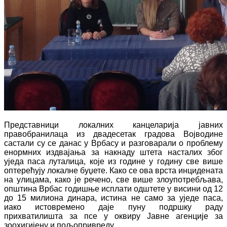
Представници локалних канцеларија јавних
правобранилаца из двадесетак градова Војводине
састали су се данас у Врбасу и разговарали о проблему
енормних издвајања за накнаду штета насталих због
уједа паса луталица, које из године у годину све више
оптерећују локалне буџете. Како се ова врста инцидената
на улицама, како је речено, све више злоупотребљава,
општина Врбас годишње исплати одштете у висини од 12
до 15 милиона динара, истина не само за уједе паса,
иако истовремено даје пуну подршку раду
прихватилишта за псе у оквиру Јавне агенције за
зоохигијену и пољопривреду.