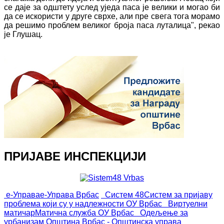
се даје за одштету услед уједа паса је велики и могао би
да се искористи у друге сврхе, али пре свега тога морамо
да решимо проблем великог броја паса луталица", рекао
је Глушац.
ПРИЈАВЕ ИНСПЕКЦИЈИ
е-Управа
е-Управа Врбас
Систем 48
Систем за пријаву
проблема који су у надлежности ОУ Врбас
Виртуелни
матичар
Матична служба ОУ Врбас
Одељење за
урбанизам
Општина Врбас - Општинска управа