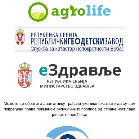
Можете се обратити Заштитнику грађана уколико сматрате да су вам
повређена права применом републичких прописа од стране носилаца
јавних овлашћења