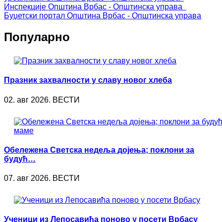
Инспекције
Општина Врбас - Општинска управа
Буџетски портал
Општина Врбас - Општинска управа
Популарно
Празник захвалности у славу новог хлеба
02. авг 2026. ВЕСТИ
Обележена Светска недеља дојења; поклони за
будућ…
07. авг 2026. ВЕСТИ
Ученици из Лепосавића поново у посети Врбасу