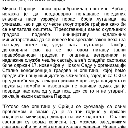
Мирна Пароци, јавни правобранилац општине Врбас,
истакла је да неодговорно понашање појединих
власника паса узрокује пораст броја луталица на
улицама, као и да су честе злоупотребе грађана како би
се наплатила одштета. "Представници данас окупљених
градова поднеће иницијативу надлежним
министарствима да се донесе lex specialis закон везан за
накнаду штете од уједа паса луталица. Такође,
договорили смо да се по овом питању јавни
правобраниоци градова и општина, ветеринари и
надлежне службе чешће састају, а већ следећи састанак
биће одржан 17. новембра у Новом Саду, у организацији
Сталне конференције градова и општина, којој ћемо
предочити нашу иницијативу. Осим тога, заједно са СКГО
предложићемо да лекари приликом прегледа пацијента и
пружања помоћи у извештају не напишу одмах да је
повреда настала од уједа пса, док се то и не утврди",
ракла је након састанка Пароци.
"Готово све општине у Србији се суочавају са овим
проблемом и знамо да је за три године у држави
издвојена милијарда динара на име одштета. Овакви
састанци су веома корисни, јер можемо заједничким
снагама доћи до идеја и евентуалног решења. Новац који