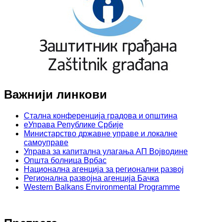
Важнији линкови
Стална конференција градова и општина
еУправа Републике Србије
Министарство државне управе и локалне
самоуправе
Управа за капитална улагања АП Војводине
Општа болница Врбас
Национална агенција за регионални развој
Регионална развојна агенција Бачка
Western Balkans Environmental Programme