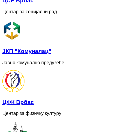
ЦСР Врбас
Центар за социјални рад
ЈКП "Комуналац"
Јавно комунално предузеће
ЦФК Врбас
Центар за физичку културу