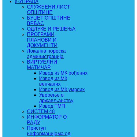
e-УПРАВА
СЛУЖБЕНИ ЛИСТ
ОПШТИНЕ
БУЏЕТ ОПШТИНЕ
ВРБАС
ОДЛУКЕ И РЕШЕЊА
ПРОГРАМИ,
ПЛАНОВИ И
ДОКУМЕНТИ
Локална пореска
администрација
ВИРТУЕЛНИ
МАТИЧАР
Извод из МК рођених
Извод из МК
венчаних
Извод из МК умрлих
Уверење о
држављанству
Извод ТМП
СИСТЕМ 48
ИНФОРМАТОР О
РАДУ
Приступ
информацијама од