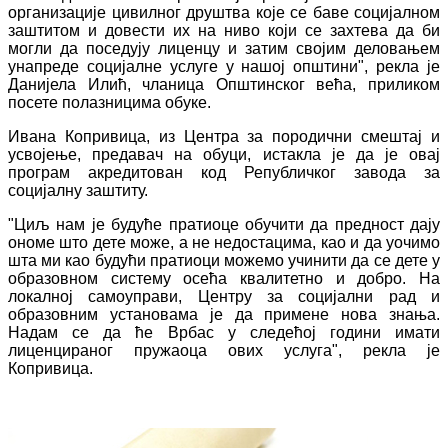
организације цивилног друштва које се баве социјалном
заштитом и довести их на ниво који се захтева да би
могли да поседују лиценцу и затим својим деловањем
унапреде социјалне услуге у нашој општини", рекла је
Данијела Илић, чланица Општинског већа, приликом
посете полазницима обуке.
Ивана Копривица, из Центра за породични смештај и
усвојење, предавач на обуци, истакла је да је овај
програм акредитован код Републичког завода за
социјалну заштиту.
"Циљ нам је будуће пратиоце обучити да предност дају
ономе што дете може, а не недостацима, као и да уочимо
шта ми као будући пратиоци можемо учинити да се дете у
образовном систему осећа квалитетно и добро. На
локалној самоуправи, Центру за социјални рад и
образовним установама је да примене нова знања.
Надам се да ће Врбас у следећој години имати
лиценцираног пружаоца ових услуга", рекла је
Копривица.