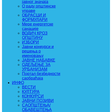
јавног значаја
О раду општинске
управе
ОБРАСЦИ И
ФОРМУЛАРИ
Мере енергетске
санације
ВОДИЧ КРОЗ
ОПШТИНУ
ИЗБОРИ
Јавни конкурси и
решења о
именовању
ЈАВНЕ НАБАВКЕ
ОДЕЉЕЊЕ ЗА
УРБАНИЗАМ
Портал безбедности
саобраћаја
ИНФО
ВЕСТИ
КУЛТУРА
КОНКУРСИ
ЈАВНИ ПОЗИВИ
САОПШТЕЊА/
ОБАВЕШТЕЊА