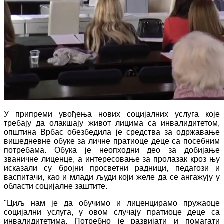
У припреми увођења нових социјалних услуга које
требају да олакшају живот лицима са инвалидитетом,
општина Врбас обезбедила је средства за одржавање
вишедневне обуке за личне пратиоце деце са посебним
потребама. Обука је неопходни део за добијање
званичне лиценце, а интересовање за пролазак кроз њу
исказали су бројни просветни радници, педагози и
васпитачи, као и млади људи који желе да се ангажују у
области социјалне заштите.
"Циљ нам је да обучимо и лиценцирамо пружаоце
социјални услуга, у овом случају пратиоце деце са
инвалидитетима. Потребно је развијати и помагати