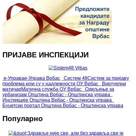
ПРИЈАВЕ ИНСПЕКЦИЈИ
е-Управа
е-Управа Врбас
Систем 48
Систем за пријаву
проблема који су у надлежности ОУ Врбас
Виртуелни
матичар
Матична служба ОУ Врбас
Одељење за
урбанизам
Општина Врбас - Општинска управа
Инспекције
Општина Врбас - Општинска управа
Буџетски портал
Општина Врбас - Општинска управа
Популарно