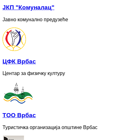
ЈКП "Комуналац"
Јавно комунално предузеће
ЦФК Врбас
Центар за физичку културу
ТОО Врбас
Туристичка организација општине Врбас