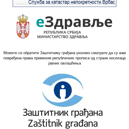
Можете се обратити Заштитнику грађана уколико сматрате да су вам
повређена права применом републичких прописа од стране носилаца
јавних овлашћења