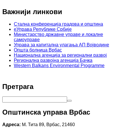
Важнији линкови
Стална конференција градова и општина
еУправа Републике Србије
Министарство државне управе и локалне
самоуправе
Управа за капитална улагања АП Војводине
Општа болница Врбас
Национална агенција за регионални развој
Регионална развојна агенција Бачка
Western Balkans Environmental Programme
Претрага
Општинска управа Врбас
Адреса:
М. Тита 89, Врбас, 21460