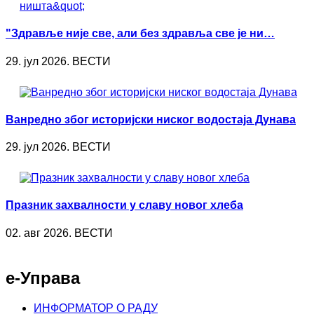
"Здравље није све, али без здравља све је ни…
29. јул 2026. ВЕСТИ
Ванредно због историјски ниског водостаја Дунава
29. јул 2026. ВЕСТИ
Празник захвалности у славу новог хлеба
02. авг 2026. ВЕСТИ
е-Управа
ИНФОРМАТОР О РАДУ