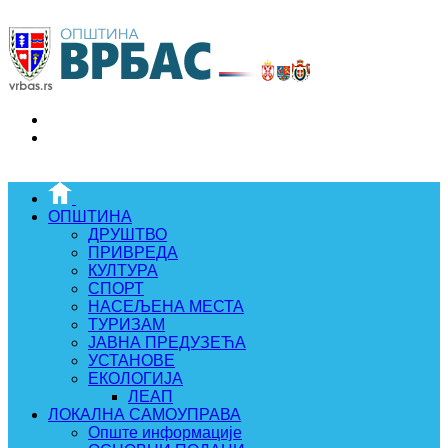
ОПШТИНА
ДРУШТВО
ПРИВРЕДА
КУЛТУРА
СПОРТ
НАСЕЉЕНА МЕСТА
ТУРИЗАМ
ЈАВНА ПРЕДУЗЕЋА
УСТАНОВЕ
ЕКОЛОГИЈА
ЛЕАП
ЛОКАЛНА САМОУПРАВА
Опште информације