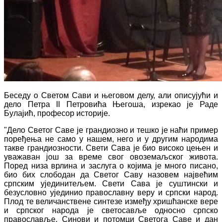
Беседу о Светом Сави и његовом делу, али описујући и
дело Петра II Петровића Његоша, изрекао је Раде
Булајић, професор историје.
"Дело Светог Саве је грандиозно и тешко је наћи пример
поређења не само у нашем, него и у другим народима
такве грандиозности. Свети Сава је био високо цењен и
уважаван још за време свог овоземаљског живота.
Поред низа врлина и заслуга о којима је много писано,
био бих слободан да Светог Саву назовем највећим
српским ујединитељем. Свети Сава je суштински и
безусловно ујединио православну веру и српски народ.
Плод те величанствене синтезе између хришћанске вере
и српског народа је светосавље односно српско
православље. Синови и потомци Светога Саве и дан