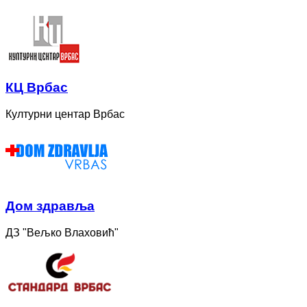
КЦ Врбас
Културни центар Врбас
Дом здравља
ДЗ "Вељко Влаховић"