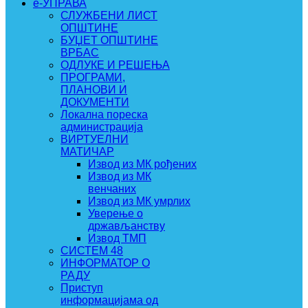
e-УПРАВА
СЛУЖБЕНИ ЛИСТ
ОПШТИНЕ
БУЏЕТ ОПШТИНЕ
ВРБАС
ОДЛУКЕ И РЕШЕЊА
ПРОГРАМИ,
ПЛАНОВИ И
ДОКУМЕНТИ
Локална пореска
администрација
ВИРТУЕЛНИ
МАТИЧАР
Извод из МК рођених
Извод из МК
венчаних
Извод из МК умрлих
Уверење о
држављанству
Извод ТМП
СИСТЕМ 48
ИНФОРМАТОР О
РАДУ
Приступ
информацијама од