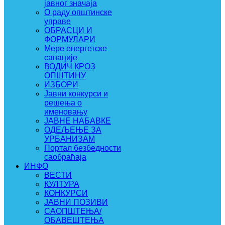
јавног значаја
О раду општинске
управе
ОБРАСЦИ И
ФОРМУЛАРИ
Мере енергетске
санације
ВОДИЧ КРОЗ
ОПШТИНУ
ИЗБОРИ
Јавни конкурси и
решења о
именовању
ЈАВНЕ НАБАВКЕ
ОДЕЉЕЊЕ ЗА
УРБАНИЗАМ
Портал безбедности
саобраћаја
ИНФО
ВЕСТИ
КУЛТУРА
КОНКУРСИ
ЈАВНИ ПОЗИВИ
САОПШТЕЊА/
ОБАВЕШТЕЊА