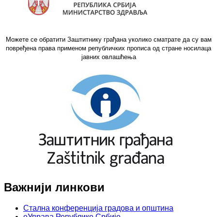
Можете се обратити Заштитнику грађана уколико сматрате да су вам
повређена права применом републичких прописа од стране носилаца
јавних овлашћења
Важнији линкови
Стална конференција градова и општина
еУправа Републике Србије