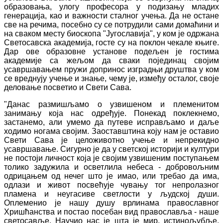
образовања, улогу професора у подизању младих
генерација, као и важности сталног учења. Да не остане
све на речима, посебно су се потрудили сами домаћини и
на сваком месту биоскопа "Југославија", у ком је одржана
Светосавска академија, госте су на поклон чекале књиге.
Дар ове образовне установе подељен је гостима
академије са жељом да сваки појединац својим
усавршавањем пружи допринос изградњи друштва у ком
се вреднују учење и знање, чему је, између осталог, своје
деловање посветио и Свети Сава.
"Данас размишљамо о узвишеном и племенитом
занимању која нас одређује. Понекад поклекнемо,
застанемо, али умемо да путеве исправљамо и даље
ходимо ногама својим. Заоставштина коју нам је оставио
Свети Сава је целоживотно учење и непрекидно
усавршавање. Сигурно је да у светској историји и култури
не постоји личност која је својим узвишеним поступањем
толико задужила и осветлила небеса - добровољним
одрицањем од нечег што је имао, или требао да има,
одлази и живот посвећује чувању тог непролазног
пламена и неугасиве светлости у људској души.
Оплеменио је нашу душу врлинама православног
Хришћанства и постао посебан вид православља - наше
светосавље. Научио нас је шта је мир, истинољубље,