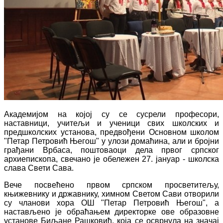
Академијом на којој су се сусрели професори,
наставници, учитељи и ученици свих школских и
предшколских установа, предвођени Основном школом
"Петар Петровић Његош" у улози домаћина, али и бројни
грађани Врбаса, поштоваоци дела првог српског
архиепископа, свечано је обележен 27. јануар - школска
слава Свети Сава.
Вече посвећено првом српском просветитељу,
књижевнику и државнику, химном Светом Сави отворили
су чланови хора ОШ "Петар Петровић Његош", а
настављено је обраћањем директорке ове образовне
установе Биљане Рашковић, која се осврнула на значај