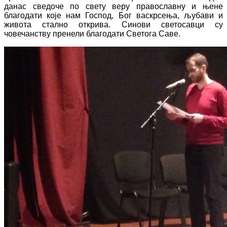
данас сведоче по свету веру православну и њене
благодати које нам Господ, Бог васкрсења, љубави и
живота стално открива. Синови светосавци су
човечанству пренели благодати Светога Саве.