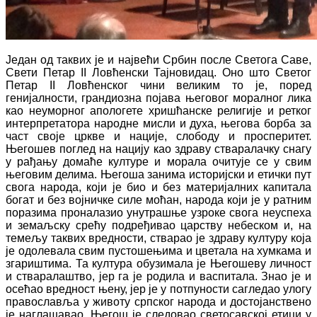
Један од таквих је и највећи Србин после Светога Саве,
Свети Петар II Ловћенски Тајновидац. Оно што Светог
Петар II Ловћенског чини великим то је, поред
генијалности, грандиозна појава његовог моралног лика
као неуморног апологете хришћанске религије и ретког
интерпретатора народне мисли и духа, његова борба за
част своје цркве и нације, слободу и просперитет.
Његошев поглед на нацију као здраву стваралачку снагу
у рађању домаће културе и морала очитује се у свим
његовим делима. Његоша занима историјски и етички пут
свога народа, који је био и без материјалних капитала
богат и без војничке силе моћан, народа који је у ратним
поразима проналазио унутрашње узроке свога неуспеха
и земаљску срећу подређивао царству небеском и, на
темељу таквих вредности, стварао је здраву културу која
је одолевала свим пустошењима и цветала на хумкама и
згариштима. Та култура обузимала је Његошеву личност
и стваралаштво, јер га је родила и васпитала. Знао је и
осећао вредност њену, јер је у потпуности сагледао улогу
православља у животу српског народа и достојанствено
је наглашавао. Његош је следовао светосавској етици у