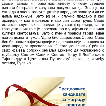
своме јавном и приватном животу, о чему сведоче
његови биографи и сачувана документација. Знао је да
сагледа и оцени заслуге цркве у народном животу и да се
њима надахњује. Зато јој је и служио предано и као
архијереј и као мислилац и као син своје груде. Своје
истинско служење исповедао је у свакој прилици, као и
кроз уста оних које је прослављао и у којима се славила
култура светосавља. Зато с пуним правом тврди један
његов познати тумач: 'Да је био савременик Светог Саве
био би овоме најнеуморнији и најревноснији сарадник на
делу народног просвећења'. С тога данас сви Срби из
свих крајева српских земаља можемо да ускликнемо с
љубављу Светом Сави и Светом Петру II Ловћенском
Тајновидцу и Цетињском Пустињаку", рекао је, између
осталог, Булајић.