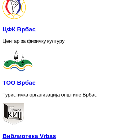
ЦФК Врбас
Центар за физичку културу
ТОО Врбас
Туристичка организација општине Врбас
Bиблиотека Vrbas