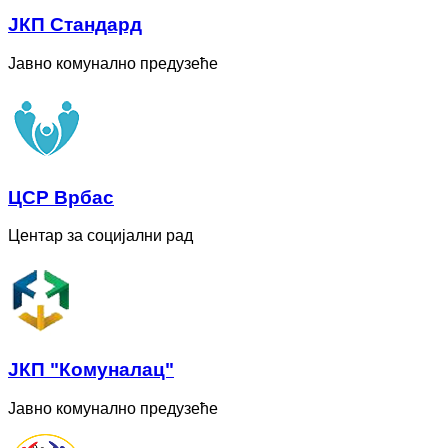
ЈКП Стандард
Јавно комунално предузеће
ЦСР Врбас
Центар за социјални рад
ЈКП "Комуналац"
Јавно комунално предузеће