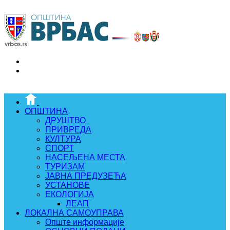
ОПШТИНА
ДРУШТВО
ПРИВРЕДА
КУЛТУРА
СПОРТ
НАСЕЉЕНА МЕСТА
ТУРИЗАМ
ЈАВНА ПРЕДУЗЕЋА
УСТАНОВЕ
ЕКОЛОГИЈА
ЛЕАП
ЛОКАЛНА САМОУПРАВА
Опште информације