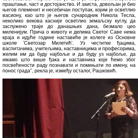
праштање, част и достојанство. И заиста, довољан је био
његов племенит и несебичан поступак, којим је осветлио
васиону, као што је његов сународник Никола Тесла,
неколико векова касније осветлио земаљску куглу, да
заслужено траје до данашњих дана, безмало цео
миленијум. Прича о животу и делима Светог Саве нема
краја и идуће године наставиће је колеге из Основне
школе 'Светозар Милетић'. Уз честитке ђацима,
васпитачима, учитељима, наставницима и професорима,
желим им да буду најбољи и да буду уз најбоље, да
имамо што више ђака и наставника које ћемо због
посвећености раду познавати и помињати по имену, на
понос града", рекла је, између осталог, Рашковић.