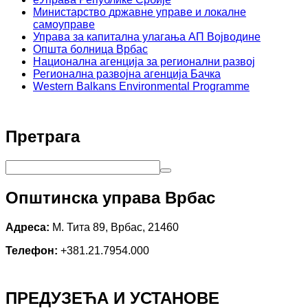
Министарство државне управе и локалне
самоуправе
Управа за капитална улагања АП Војводине
Општа болница Врбас
Национална агенција за регионални развој
Регионална развојна агенција Бачка
Western Balkans Environmental Programme
Претрага
Општинска управа Врбас
Адреса:
М. Тита 89, Врбас, 21460
Телефон:
+381.21.7954.000
ПРЕДУЗЕЋА И УСТАНОВЕ