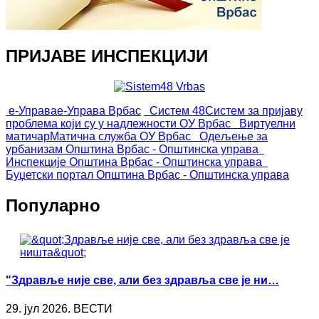
ПРИЈАВЕ ИНСПЕКЦИЈИ
е-Управа
е-Управа Врбас
Систем 48
Систем за пријаву
проблема који су у надлежности ОУ Врбас
Виртуелни
матичар
Матична служба ОУ Врбас
Одељење за
урбанизам
Општина Врбас - Општинска управа
Инспекције
Општина Врбас - Општинска управа
Буџетски портал
Општина Врбас - Општинска управа
Популарно
"Здравље није све, али без здравља све је ни…
29. јул 2026. ВЕСТИ