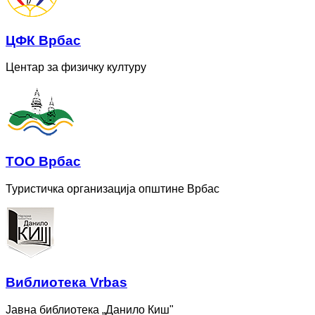
ЦФК Врбас
Центар за физичку културу
ТОО Врбас
Туристичка организација општине Врбас
Bиблиотека Vrbas
Јавна библиотека „Данило Киш"