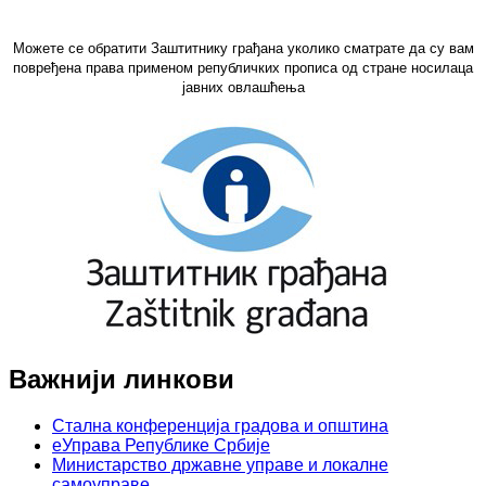
Можете се обратити Заштитнику грађана уколико сматрате да су вам
повређена права применом републичких прописа од стране носилаца
јавних овлашћења
Важнији линкови
Стална конференција градова и општина
еУправа Републике Србије
Министарство државне управе и локалне
самоуправе