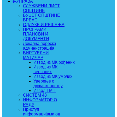
e-УПРАВА
СЛУЖБЕНИ ЛИСТ
ОПШТИНЕ
БУЏЕТ ОПШТИНЕ
ВРБАС
ОДЛУКЕ И РЕШЕЊА
ПРОГРАМИ,
ПЛАНОВИ И
ДОКУМЕНТИ
Локална пореска
администрација
ВИРТУЕЛНИ
МАТИЧАР
Извод из МК рођених
Извод из МК
венчаних
Извод из МК умрлих
Уверење о
држављанству
Извод ТМП
СИСТЕМ 48
ИНФОРМАТОР О
РАДУ
Приступ
информацијама од