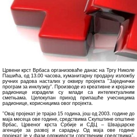
Црвени крст Врбаса организоваће данас на Тргу Николе
Пашића, од 13.00 часова, хуманитарну продајну изложбу
ручних радова насталих у оквиру пројекта "Заједнички
програм за инклузију". Производе из креативне и кројачке
радионице израдили су млади са интелектуалним
сметњама. Целокупан приход припашће учесницима
радионице, корисницима овог пројекта.
"Овај пројекат је трајао 15 година, још од 2003. године до
маја месеца ове године, средствима Скупштине општине
Врбас, Црвеног крста Србије и СДЦ – Швајцарске
агенције за развој и сарадњу. Од маја ове године
пројекат је у фази одрживости сопственим средствима",