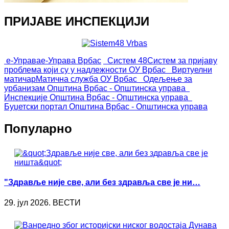
ПРИЈАВЕ ИНСПЕКЦИЈИ
е-Управа
е-Управа Врбас
Систем 48
Систем за пријаву
проблема који су у надлежности ОУ Врбас
Виртуелни
матичар
Матична служба ОУ Врбас
Одељење за
урбанизам
Општина Врбас - Општинска управа
Инспекције
Општина Врбас - Општинска управа
Буџетски портал
Општина Врбас - Општинска управа
Популарно
"Здравље није све, али без здравља све је ни…
29. јул 2026. ВЕСТИ