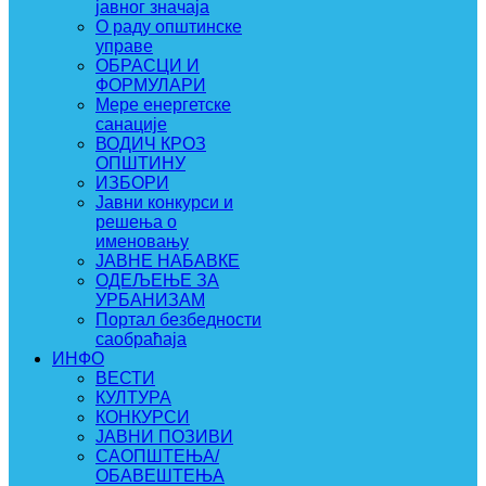
јавног значаја
О раду општинске
управе
ОБРАСЦИ И
ФОРМУЛАРИ
Мере енергетске
санације
ВОДИЧ КРОЗ
ОПШТИНУ
ИЗБОРИ
Јавни конкурси и
решења о
именовању
ЈАВНЕ НАБАВКЕ
ОДЕЉЕЊЕ ЗА
УРБАНИЗАМ
Портал безбедности
саобраћаја
ИНФО
ВЕСТИ
КУЛТУРА
КОНКУРСИ
ЈАВНИ ПОЗИВИ
САОПШТЕЊА/
ОБАВЕШТЕЊА