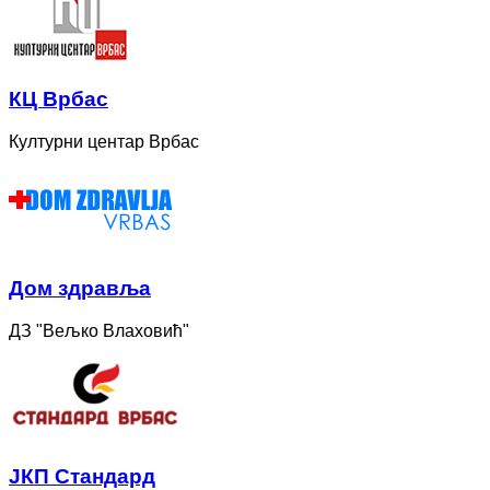
КЦ Врбас
Културни центар Врбас
Дом здравља
ДЗ "Вељко Влаховић"
ЈКП Стандард