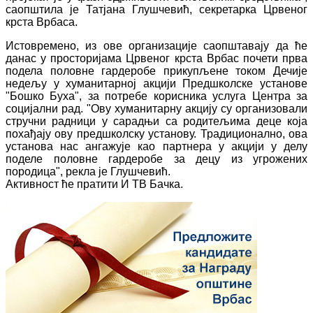
саопштила је Татјана Глушчевић, секретарка Црвеног
крста Врбаса.
Истовремено, из ове организације саопштавају да ће
данас у просторијама Црвеног крста Врбас почети прва
подела половне гардеробе прикупљене током Дечије
недељу у хуманитарној акцији Предшколске установе
"Бошко Буха", за потребе корисника услуга Центра за
социјални рад. "Ову хуманитарну акцију су организовали
стручни радници у сарадњи са родитељима деце која
похађају ову предшколску установу. Традиционално, ова
установа нас ангажује као партнера у акцији у делу
поделе половне гардеробе за децу из угрожених
породица", рекла је Глушчевић.
Активност ће пратити И ТВ Бачка.