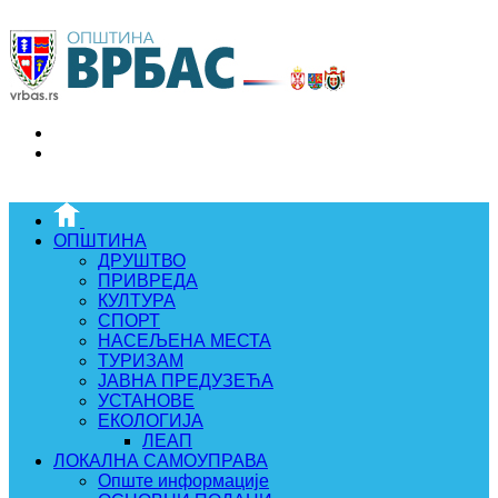
ОПШТИНА
ДРУШТВО
ПРИВРЕДА
КУЛТУРА
СПОРТ
НАСЕЉЕНА МЕСТА
ТУРИЗАМ
ЈАВНА ПРЕДУЗЕЋА
УСТАНОВЕ
ЕКОЛОГИЈА
ЛЕАП
ЛОКАЛНА САМОУПРАВА
Опште информације